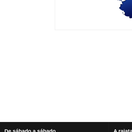
De
sábado a sábado
A
rajat