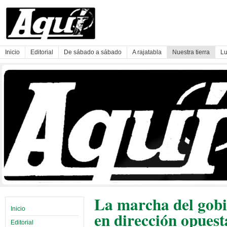
Inicio
Editorial
De sábado a sábado
A rajatabla
Nuestra tierra
Lu
La marcha del gobi
Inicio
en dirección opuest
Editorial