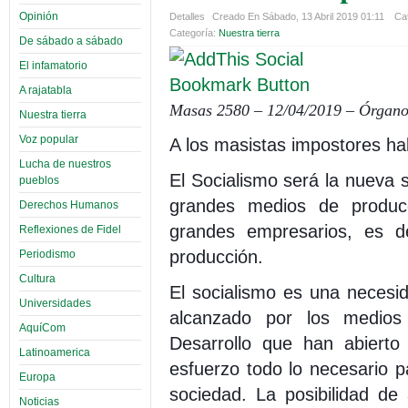
Opinión
Detalles
Creado En Sábado, 13 Abril 2019 01:11
Cat
Categoría:
Nuestra tierra
De sábado a sábado
El infamatorio
A rajatabla
Masas 2580 – 12/04/2019 – Órgano 
Nuestra tierra
Voz popular
A los masistas impostores ha
Lucha de nuestros
El Socialismo será la nueva 
pueblos
grandes medios de producc
Derechos Humanos
grandes empresarios, es 
Reflexiones de Fidel
producción.
Periodismo
Cultura
El socialismo es una necesi
Universidades
alcanzado por los medios
AquíCom
Desarrollo que han abierto 
Latinoamerica
esfuerzo todo lo necesario p
Europa
sociedad. La posibilidad de
Noticias