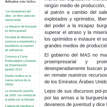
Artículos
más leídos
ningún medio de producción, 
al patrón a cambio del sala
‘Los fundadores del
alba’, un libro cada vez
explotados y oprimidos, liber
menos leído
del poder a la incapaz bur
La Masacre de Kuruyuki
en tierra guaraní
superar el atraso y la mise
Facultad de Medicina
los oprimidos e instaure el so
convoca a estudiantes y
grandes medios de producció
bachilleres al examen
de suficiencia
El gobierno del MAS no marc
Convoca a Curso
proempresarial y proim
Prefacultativo y Examen
de Dispensación
desesperadamente buscan po
gestión 2014
en remate nuestros recursos
Diseño Gráfico es la
nueva carrera de la
de los Emiratos Árabes Unido
UMSA
Lejos de sus discursos pol-
La revolución paceña
de 1809: con unidad de
por las armas a la burguesía
la plebe por la libertad…
devaneos de juventud y dice 
Cadena de mentiras e