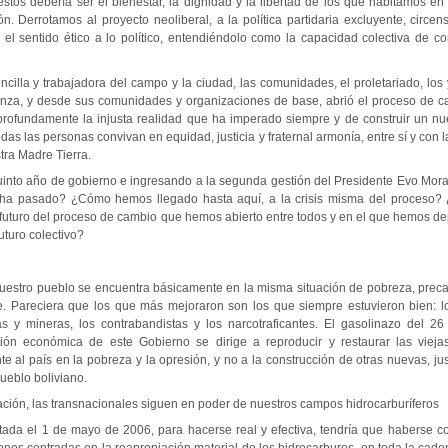
stos debería ser el bienestar, la dignidad y la libertad de los que habitamos en es
ón. Derrotamos al proyecto neoliberal, a la política partidaria excluyente, circens
 el sentido ético a lo político, entendiéndolo como la capacidad colectiva de co
cilla y trabajadora del campo y la ciudad, las comunidades, el proletariado, los
anza, y desde sus comunidades y organizaciones de base, abrió el proceso de c
 profundamente la injusta realidad que ha imperado siempre y de construir un n
as las personas convivan en equidad, justicia y fraternal armonía, entre sí y con
tra Madre Tierra.
quinto año de gobierno e ingresando a la segunda gestión del Presidente Evo Mora
ha pasado? ¿Cómo hemos llegado hasta aquí, a la crisis misma del proceso
l futuro del proceso de cambio que hemos abierto entre todos y en el que hemos d
turo colectivo?
uestro pueblo se encuentra básicamente en la misma situación de pobreza, preca
e. Pareciera que los que más mejoraron son los que siempre estuvieron bien: l
as y mineras, los contrabandistas y los narcotraficantes. El gasolinazo del 2
ión económica de este Gobierno se dirige a reproducir y restaurar las vieja
e al país en la pobreza y la opresión, y no a la construcción de otras nuevas, jus
ueblo boliviano.
ación, las transnacionales siguen en poder de nuestros campos hidrocarburíferos
etada el 1 de mayo de 2006, para hacerse real y efectiva, tendría que haberse