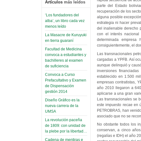
rápida secuencia de accio
Artículos
más leídos
parte del Estado boliv
recuperación de los secto
‘Los fundadores del
alguna posible excepción
alba’, un libro cada vez
estrategia ni hacer preva
menos leído
del inalienable derecho 
con el interés nacional
La Masacre de Kuruyuki
determinada empresa hi
en tierra guaraní
consiguientemente, el dom
Facultad de Medicina
Las transnacionales petr
convoca a estudiantes y
cargadas a YPFB. Así ocu
bachilleres al examen
aunque delinquió y causó
de suficiencia
inversiones financiada
Convoca a Curso
establecido en 1.500 mi
Prefacultativo y Examen
empresas contratistas, 
de Dispensación
año 2010 llegaron a 640
gestión 2014
aplicarse a una gran vari
Las transnacionales se b
Diseño Gráfico es la
este impuesto recae en ú
nueva carrera de la
PETROBRAS, han venido si
UMSA
asociado que no se recon
La revolución paceña
No obstante todos los in
de 1809: con unidad de
conservan, a cinco años 
la plebe por la libertad…
(regalías e IDH) el año 2
Cadena de mentiras e