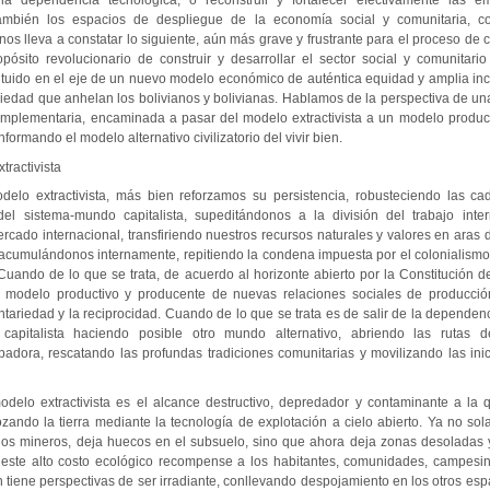
 la dependencia tecnológica, o reconstruir y fortalecer efectivamente las e
 también los espacios de despliegue de la economía social y comunitaria, c
 nos lleva a constatar lo siguiente, aún más grave y frustrante para el proceso de
pósito revolucionario de construir y desarrollar el sector social y comunitari
tuido en el eje de un nuevo modelo económico de auténtica equidad y amplia incl
ciedad que anhelan los bolivianos y bolivianas. Hablamos de la perspectiva de un
complementaria, encaminada a pasar del modelo extractivista a un modelo produc
formando el modelo alternativo civilizatorio del vivir bien.
ractivista
elo extractivista, más bien reforzamos su persistencia, robusteciendo las c
el sistema-mundo capitalista, supeditándonos a la división del trabajo inte
rcado internacional, transfiriendo nuestros recursos naturales y valores en aras
-acumulándonos internamente, repitiendo la condena impuesta por el colonialismo 
. Cuando de lo que se trata, de acuerdo al horizonte abierto por la Constitución d
r un modelo productivo y producente de nuevas relaciones sociales de producci
tariedad y la reciprocidad. Cuando de lo que se trata es de salir de la dependen
pitalista haciendo posible otro mundo alternativo, abriendo las rutas d
adora, rescatando las profundas tradiciones comunitarias y movilizando las inici
delo extractivista es el alcance destructivo, depredador y contaminante a la 
rozando la tierra mediante la tecnología de explotación a cielo abierto. Ya no so
rios mineros, deja huecos en el subsuelo, sino que ahora deja zonas desoladas 
 este alto costo ecológico recompense a los habitantes, comunidades, campesin
n tiene perspectivas de ser irradiante, conllevando despojamiento en los otros e