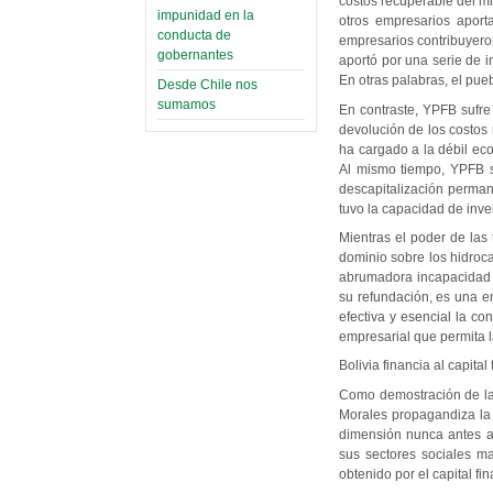
costos recuperable del mi
impunidad en la
otros empresarios aport
conducta de
empresarios contribuyeron
gobernantes
aportó por una serie de i
En otras palabras, el pu
Desde Chile nos
sumamos
En contraste, YPFB sufre
devolución de los costos 
ha cargado a la débil ec
Al mismo tiempo, YPFB s
descapitalización perman
tuvo la capacidad de inve
Mientras el poder de las
dominio sobre los hidroc
abrumadora incapacidad d
su refundación, es una e
efectiva y esencial la co
empresarial que permita l
Bolivia financia al capita
Como demostración de la 
Morales propagandiza la 
dimensión nunca antes al
sus sectores sociales ma
obtenido por el capital fi