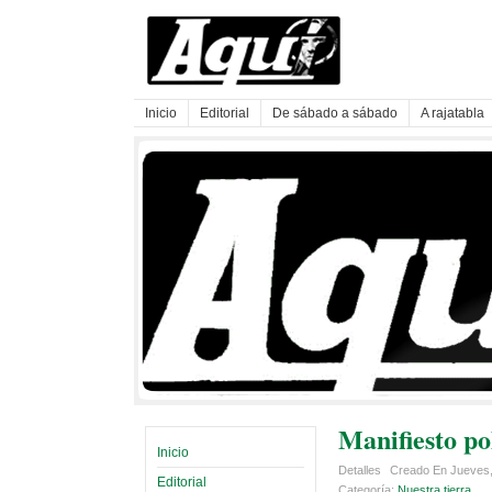
Inicio
Editorial
De sábado a sábado
A rajatabla
Manifiesto po
Inicio
Detalles
Creado En Jueves,
Editorial
Categoría:
Nuestra tierra