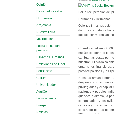
Opinión
De sábado a sábado
Por la recuperación del p
El infamatorio
Hermanos y Hermanas:
A rajatabla
Quienes firmamos este m
dar nuestra palabra hone
Nuestra tierra
que sienten y piensan muc
Voz popular
Lucha de nuestros
Cuando en el año 2000 l
pueblos
habían condenado todos l
Derechos Humanos
cambiar las cosas por n
nuestro: El Estado coloni
Reflexiones de Fidel
organismos financieros, c
Periodismo
partidos políticos y los a
Cultura
Nuestras armas fueron la
desprecio con el que se
Universidades
privilegiadas y el capita
AquíCom
naciones y pueblos indí
querido: la directa, la pa
Latinoamerica
comunidades y los ayllu
Europa
caminos y los territori
construido por las gene
Noticias