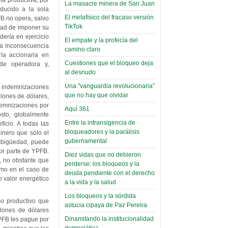
narco-fotos
na productiva, por
La masacre minera de San Juan
Miércoles, 14 Septiembre 2022
(Miscelánea
ducido a la sola
El metafísico del fracaso versión
FB no opera, salvo
Palaciega 8)
Leer Más...
TikTok
tad de imponer su
Posesionan a dirigentes de
dería en ejercicio
El Infamatorio
El empate y la profecía del
Asociación de Docentes
La inconsecuencia
Miércoles, 19 Junio 2019
camino claro
Domingo, 14 Agosto 2022
ría accionaria en
Cuestiones que el bloqueo deja
 de operadora y,
Read more...
Leer Más...
al desnudo
Cosmética
descolonizadora
Una "vanguardia revolucionaria"
s indemnizaciones
que no hay que olvidar
lones de dólares,
(Miscelánea
demnizaciones por
Aquí 361
palaciega 7)
sto, globalmente
Entre la intransigencia de
icio. A todas las
El Infamatorio
bloqueadores y la parálisis
inero que sólo el
Lunes, 27 Mayo 2019
gubernamental
ambigüedad, puede
por parte de YPFB.
Diez vidas que no debieron
Read more...
Creacionismo,
), no obstante que
perderse: los bloqueos y la
omo en el caso de
filtraciones e
deuda pendiente con el derecho
 valor energético
a la vida y la salud
inicio de la
Los bloqueos y la sórdida
campaña del
so productivo que
astucia cipaya de Paz Pereira
MAS
llones de dólares
Dinamitando la institucionalidad
YPFB les pague por
(Miscelánea
democrática