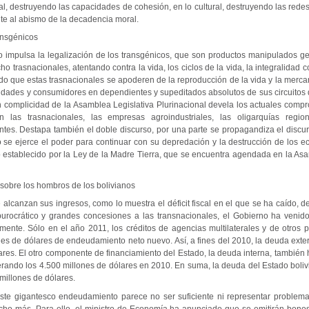
al, destruyendo las capacidades de cohesión, en lo cultural, destruyendo las redes
te al abismo de la decadencia moral.
ansgénicos
o impulsa la legalización de los transgénicos, que son productos manipulados g
ho trasnacionales, atentando contra la vida, los ciclos de la vida, la integralidad
ndo que estas trasnacionales se apoderen de la reproducción de la vida y la mercan
dades y consumidores en dependientes y supeditados absolutos de sus circuitos 
on complicidad de la Asamblea Legislativa Plurinacional devela los actuales comp
 las trasnacionales, las empresas agroindustriales, las oligarquías region
es. Destapa también el doble discurso, por una parte se propagandiza el discu
ro se ejerce el poder para continuar con su depredación y la destrucción de los 
 establecido por la Ley de la Madre Tierra, que se encuentra agendada en la Asa
sobre los hombros de los bolivianos
alcanzan sus ingresos, como lo muestra el déficit fiscal en el que se ha caído, de
 burocrático y grandes concesiones a las transnacionales, el Gobierno ha venid
ente. Sólo en el año 2011, los créditos de agencias multilaterales y de otros pa
nes de dólares de endeudamiento neto nuevo. Así, a fines del 2010, la deuda exte
lares. El otro componente de financiamiento del Estado, la deuda interna, tambié
erando los 4.500 millones de dólares en 2010. En suma, la deuda del Estado boli
 millones de dólares.
este gigantesco endeudamiento parece no ser suficiente ni representar problem
ho más. Para ello, el ministro de Economía ha anunciado que se emitirán bono