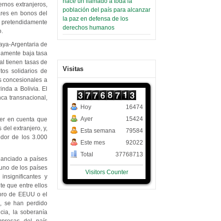
hace un llamado a toda la
rnos extranjeros,
población del país para alcanzar
ares en bonos del
la paz en defensa de los
 pretendidamente
derechos humanos
o.
aya-Argentaria de
riamente baja tasa
al tienen tasas de
Visitas
os solidarios de
s concesionales a
nda a Bolivia. El
nca transnacional,
Hoy
16474
Ayer
15424
ener en cuenta que
del extranjero, y,
Esta semana
79584
edor de los 3.000
Este mes
92022
Total
37768713
inanciado a países
 uno de los países
Visitors Counter
nsignificantes y
te que entre ellos
oro de EEUU o el
s, se han perdido
cia, la soberanía