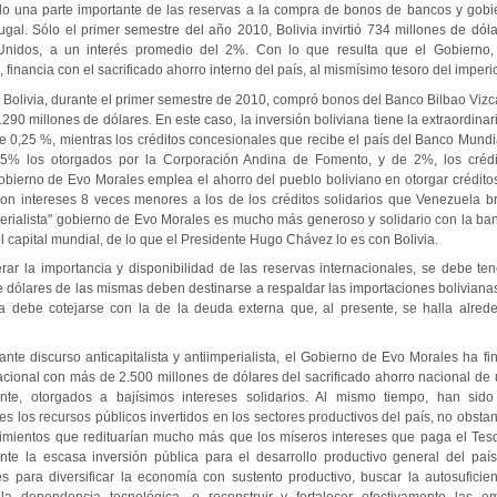
do una parte importante de las reservas a la compra de bonos de bancos y gobie
al. Sólo el primer semestre del año 2010, Bolivia invirtió 734 millones de dól
Unidos, a un interés promedio del 2%. Con lo que resulta que el Gobierno,
a, financia con el sacrificado ahorro interno del país, al mismísimo tesoro del imperi
 Bolivia, durante el primer semestre de 2010, compró bonos del Banco Bilbao Vizc
290 millones de dólares. En este caso, la inversión boliviana tiene la extraordina
e 0,25 %, mientras los créditos concesionales que recibe el país del Banco Mundi
,5% los otorgados por la Corporación Andina de Fomento, y de 2%, los crédit
Gobierno de Evo Morales emplea el ahorro del pueblo boliviano en otorgar crédito
con intereses 8 veces menores a los de los créditos solidarios que Venezuela bri
imperialista" gobierno de Evo Morales es mucho más generoso y solidario con la ba
l capital mundial, de lo que el Presidente Hugo Chávez lo es con Bolivia.
derar la importancia y disponibilidad de las reservas internacionales, se debe t
e dólares de las mismas deben destinarse a respaldar las importaciones bolivianas 
a debe cotejarse con la de la deuda externa que, al presente, se halla alred
nte discurso anticapitalista y antiimperialista, el Gobierno de Evo Morales ha f
nacional con más de 2.500 millones de dólares del sacrificado ahorro nacional de
te, otorgados a bajísimos intereses solidarios. Al mismo tiempo, han sido i
es los recursos públicos invertidos en los sectores productivos del país, no obstan
mientos que redituarían mucho más que los míseros intereses que paga el Tes
nte la escasa inversión pública para el desarrollo productivo general del paí
s para diversificar la economía con sustento productivo, buscar la autosuficien