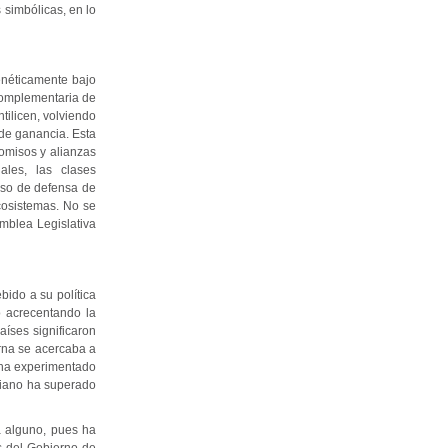
 simbólicas, en lo
enéticamente bajo
 complementaria de
tilicen, volviendo
de ganancia. Esta
romisos y alianzas
ales, las clases
rso de defensa de
ecosistemas. No se
mblea Legislativa
bido a su política
o acrecentando la
íses significaron
rna se acercaba a
n ha experimentado
viano ha superado
a alguno, pues ha
s del Gobierno de