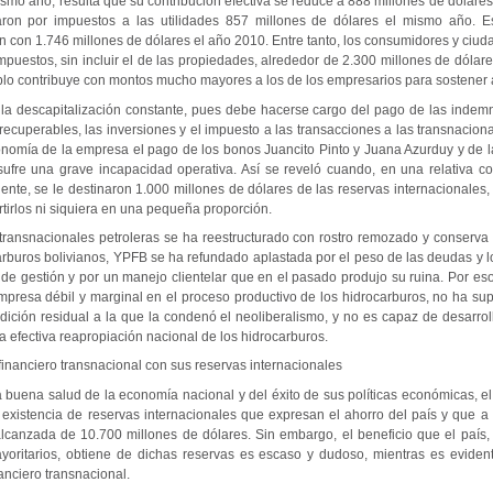
smo año, resulta que su contribución efectiva se reduce a 888 millones de dólares
aron por impuestos a las utilidades 857 millones de dólares el mismo año. Es
 con 1.746 millones de dólares el año 2010. Entre tanto, los consumidores y ciud
mpuestos, sin incluir el de las propiedades, alrededor de 2.300 millones de dólar
eblo contribuye con montos mucho mayores a los de los empresarios para sostener 
 la descapitalización constante, pues debe hacerse cargo del pago de las indemn
recuperables, las inversiones y el impuesto a las transacciones a las transnacion
onomía de la empresa el pago de los bonos Juancito Pinto y Juana Azurduy y de l
ufre una grave incapacidad operativa. Así se reveló cuando, en una relativa 
ente, se le destinaron 1.000 millones de dólares de las reservas internacionales
rtirlos ni siquiera en una pequeña proporción.
 transnacionales petroleras se ha reestructurado con rostro remozado y conserva 
arburos bolivianos, YPFB se ha refundado aplastada por el peso de las deudas y l
e gestión y por un manejo clientelar que en el pasado produjo su ruina. Por eso
mpresa débil y marginal en el proceso productivo de los hidrocarburos, no ha s
ndición residual a la que la condenó el neoliberalismo, y no es capaz de desarrol
a efectiva reapropiación nacional de los hidrocarburos.
l financiero transnacional con sus reservas internacionales
buena salud de la economía nacional y del éxito de sus políticas económicas, e
existencia de reservas internacionales que expresan el ahorro del país y que a l
canzada de 10.700 millones de dólares. Sin embargo, el beneficio que el país, 
yoritarios, obtiene de dichas reservas es escaso y dudoso, mientras es eviden
nanciero transnacional.