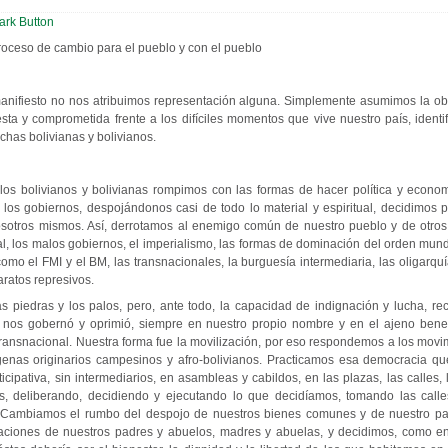
roceso de cambio para el pueblo y con el pueblo
anifiesto no nos atribuimos representación alguna. Simplemente asumimos la ob
sta y comprometida frente a los difíciles momentos que vive nuestro país, identi
has bolivianas y bolivianos.
os bolivianos y bolivianas rompimos con las formas de hacer política y econo
os gobiernos, despojándonos casi de todo lo material y espiritual, decidimos 
osotros mismos. Así, derrotamos al enemigo común de nuestro pueblo y de otro
al, los malos gobiernos, el imperialismo, las formas de dominación del orden mundia
omo el FMI y el BM, las transnacionales, la burguesía intermediaria, las oligarquí
paratos represivos.
s piedras y los palos, pero, ante todo, la capacidad de indignación y lucha, re
 nos gobernó y oprimió, siempre en nuestro propio nombre y en el ajeno benefi
l transnacional. Nuestra forma fue la movilización, por eso respondemos a los movi
genas originarios campesinos y afro-bolivianos. Practicamos esa democracia 
rticipativa, sin intermediarios, en asambleas y cabildos, en las plazas, las calles, 
s, deliberando, decidiendo y ejecutando lo que decidíamos, tomando las calles
os. Cambiamos el rumbo del despojo de nuestros bienes comunes y de nuestro pa
raciones de nuestros padres y abuelos, madres y abuelas, y decidimos, como e