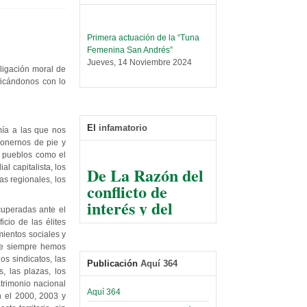
Primera actuación de la “Tuna
Femenina San Andrés”
Jueves, 14 Noviembre 2024
ligación moral de
Leer Más...
ficándonos con lo
Trabajo Social prepara
encuentro nacional sobre trata y
tráfico de personas
El
infamatorio
Sábado, 14 Septiembre 2024
mía a las que nos
ponernos de pie y
Leer Más...
s pueblos como el
De La Razón del
Centro de Estudiantes organiza
l capitalista, los
conflicto de
taller de software estadístico en
as regionales, los
la UMSA
interés y del
Sábado, 14 Septiembre 2024
razonable arte
cuperadas ante el
cio de las élites
de tirar la piedra
Leer Más...
mientos sociales y
Banco Central otorga
y esconder la
que siempre hemos
certificados por apoyo al
mano
los sindicatos, las
Publicación
Aquí 364
Séptimo Encuentro de
, las plazas, los
Economistas
El Infamatorio
trimonio nacional
Sábado, 14 Octubre 2023
Aquí 364
Jueves, 10 Diciembre 2020
n el 2000, 2003 y