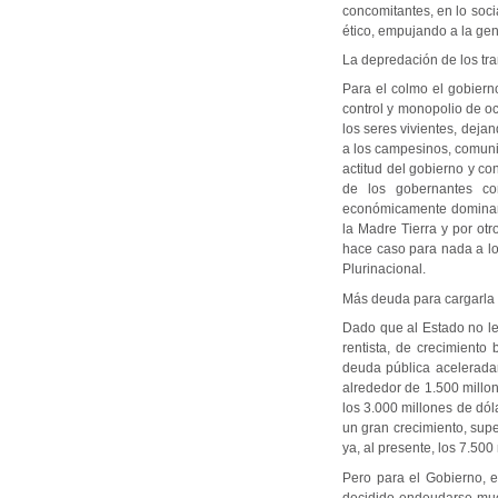
concomitantes, en lo soci
ético, empujando a la gen
La depredación de los tr
Para el colmo el gobiern
control y monopolio de oc
los seres vivientes, deja
a los campesinos, comuni
actitud del gobierno y c
de los gobernantes con
económicamente dominant
la Madre Tierra y por ot
hace caso para nada a lo
Plurinacional.
Más deuda para cargarla 
Dado que al Estado no le 
rentista, de crecimiento
deuda pública aceleradam
alrededor de 1.500 millo
los 3.000 millones de dó
un gran crecimiento, sup
ya, al presente, los 7.500
Pero para el Gobierno, 
decidido endeudarse muc