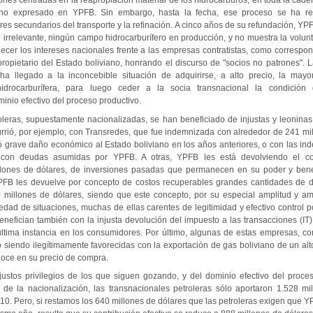
nes centradas en la reapropiación material de los hidrocarburos, en toda la cade
iano expresado en YPFB. Sin embargo, hasta la fecha, ese proceso se ha re
res secundarios del transporte y la refinación. A cinco años de su refundación, YP
 irrelevante, ningún campo hidrocarburífero en producción, y no muestra la volun
lecer los intereses nacionales frente a las empresas contratistas, como correspon
propietario del Estado boliviano, honrando el discurso de "socios no patrones". 
 ha llegado a la inconcebible situación de adquirirse, a alto precio, la mayo
drocarburífera, para luego ceder a la socia transnacional la condición
inio efectivo del proceso productivo.
oleras, supuestamente nacionalizadas, se han beneficiado de injustas y leonina
rrió, por ejemplo, con Transredes, que fue indemnizada con alrededor de 241 mil
 grave daño económico al Estado boliviano en los años anteriores, o con las in
s con deudas asumidas por YPFB. A otras, YPFB les está devolviendo el co
llones de dólares, de inversiones pasadas que permanecen en su poder y benef
YPFB les devuelve por concepto de costos recuperables grandes cantidades de d
 millones de dólares, siendo que este concepto, por su especial amplitud y 
edad de situaciones, muchas de ellas carentes de legitimidad y efectivo control 
enefician también con la injusta devolución del impuesto a las transacciones (IT
ltima instancia en los consumidores. Por último, algunas de estas empresas, c
endo ilegítimamente favorecidas con la exportación de gas boliviano de un alto
oce en su precio de compra.
justos privilegios de los que siguen gozando, y del dominio efectivo del proce
de la nacionalización, las transnacionales petroleras sólo aportaron 1.528 mi
010. Pero, si restamos los 640 millones de dólares que las petroleras exigen que 