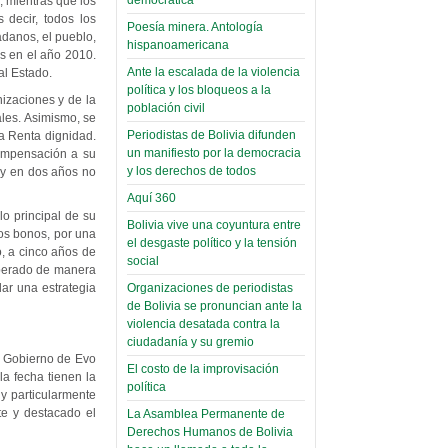
, mientras que los
palaciega 6)
 decir, todos los
Poesía minera. Antología
adanos, el pueblo,
hispanoamericana
El Infamatorio
es en el año 2010.
Domingo, 12 Mayo 2019
Ante la escalada de la violencia
al Estado.
política y los bloqueos a la
izaciones y de la
Read more...
población civil
ales. Asimismo, se
Periodistas de Bolivia difunden
a Renta dignidad.
un manifiesto por la democracia
compensación a su
y los derechos de todos
, y en dos años no
Aquí 360
lo principal de su
Bolivia vive una coyuntura entre
os bonos, por una
el desgaste político y la tensión
, a cinco años de
social
uperado de manera
Organizaciones de periodistas
lar una estrategia
de Bolivia se pronuncian ante la
violencia desatada contra la
ciudadanía y su gremio
l Gobierno de Evo
El costo de la improvisación
a fecha tienen la
política
y particularmente
te y destacado el
La Asamblea Permanente de
Derechos Humanos de Bolivia