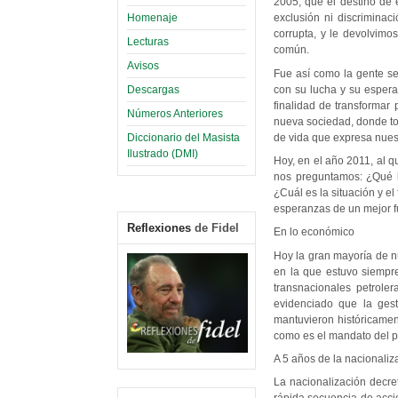
2005, que el destino de é
Homenaje
exclusión ni discriminaci
corrupta, y le devolvimos
Lecturas
común.
Avisos
Fue así como la gente sen
con su lucha y su esper
Descargas
finalidad de transformar
Números Anteriores
nueva sociedad, donde tod
de vida que expresa nues
Diccionario del Masista
Ilustrado (DMI)
Hoy, en el año 2011, al 
nos preguntamos: ¿Qué 
¿Cuál es la situación y e
esperanzas de un mejor fu
Reflexiones
de Fidel
En lo económico
Hoy la gran mayoría de n
en la que estuvo siempr
transnacionales petroler
evidenciado que la gest
mantuvieron históricament
como es el mandato del p
A 5 años de la nacionaliz
La nacionalización decr