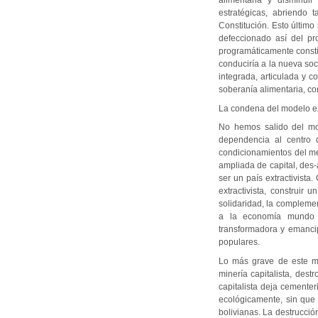
alimentaria y disminuir
estratégicas, abriendo
Constitución. Esto último
defeccionado así del pro
programáticamente consti
conduciría a la nueva so
integrada, articulada y 
soberanía alimentaria, con
La condena del modelo ext
No hemos salido del mod
dependencia al centro d
condicionamientos del me
ampliada de capital, des
ser un país extractivista
extractivista, construi
solidaridad, la complemen
a la economía mundo ca
transformadora y emancip
populares.
Lo más grave de este mo
minería capitalista, dest
capitalista deja cemente
ecológicamente, sin que
bolivianas. La destrucció