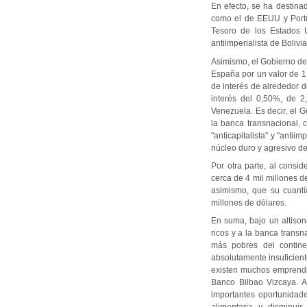
En efecto, se ha destina
como el de EEUU y Portug
Tesoro de los Estados 
antiimperialista de Bolivi
Asimismo, el Gobierno de
España por un valor de 1.
de interés de alrededor d
interés del 0,50%, de 2
Venezuela. Es decir, el 
la banca transnacional, 
"anticapitalista" y "anti
núcleo duro y agresivo de
Por otra parte, al consi
cerca de 4 mil millones d
asimismo, que su cuantí
millones de dólares.
En suma, bajo un altisona
ricos y a la banca trans
más pobres del continen
absolutamente insuficient
existen muchos emprendi
Banco Bilbao Vizcaya. A
importantes oportunidade