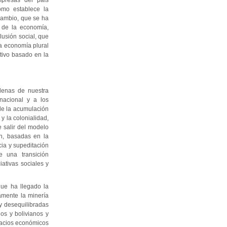
mpresas del país
omo establece la
 cambio, que se ha
o de la economía,
usión social, que
a economía plural
tivo basado en la
adenas de nuestra
rnacional y a los
 de la acumulación
y la colonialidad,
e salir del modelo
ón, basadas en la
cia y supeditación
e una transición
ativas sociales y
que ha llegado la
lamente la minería
y desequilibradas
os y bolivianos y
spacios económicos