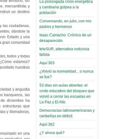
te territorio, sin
La prolongada crisis energética
Leer Más...
Read more...
e, mercantilista y
y cambiaria golpea a la
Trabajo Social de la UMSA
Infierno Covid
nstruir un destino
población
volverá a las urnas para elegir a
parte VI:
su directora
Conversando, en julio, con mis
Gabinete de
Sábado, 14 Octubre 2023
 y las ciudadanas,
padres y hermanos
ambio, dándole la
Áñez se atribuye
Isaac Camacho: Crónica de un
Leer Más...
uevo Estado y una
construcción de
desaparecido
Candidatos del MAS se
 la gran comunidad
hospitales
presentarán en la UMSA
teleSUR, alternativa noticiosa
Jueves, 14 Septiembre 2023
prefabricados en
fallida
les, todos y todas
la que no tuvo
? ¿Cómo estamos?
Aquí 363
Leer Más...
epositado nuestras
participación;
Carrera de Geografía realiza
¿Volvió la normalidad... o nunca
Segundo Congreso Nacional
más de 24 horas
se fue?
Viernes, 14 Octubre 2022
después rectifica
53 días sin aulas abiertas: el
riedad y angustia
costo educativo del bloqueo que
parcialmente
Leer Más...
os banqueros, las
volvió a cerrar las escuelas en
Docentes y estudiantes de
6 de diciembre ha
La Paz y El Alto
El Infamatorio
Trabajo Social de la UMSA
s estructuras que
Miércoles, 09 Diciembre 2020
elegirán directora
Democracias latinoamericanas y
tas y liberadoras,
Viernes, 14 Octubre 2022
caribeñas en déficit
Read more...
Interpretación
Aquí 362
Leer Más...
de un álbum de
“Tuna Femenina San Andrés”
¿Y ahora qué?
 consumado en una
toca y canta con coraje