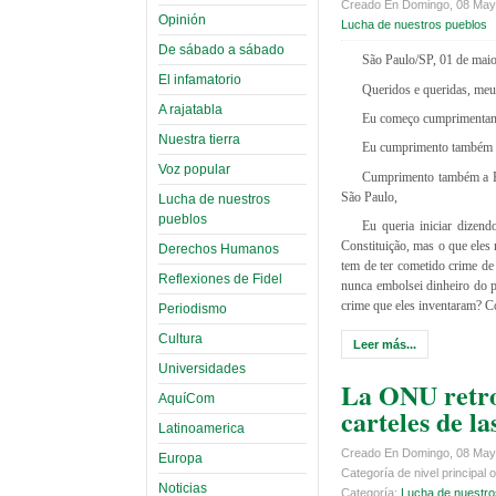
Creado En Domingo, 08 May
Opinión
Lucha de nuestros pueblos
De sábado a sábado
São Paulo/SP, 01 de mai
El infamatorio
Queridos e queridas, me
A rajatabla
Eu começo cumprimentando
Nuestra tierra
Eu cumprimento também aqu
Voz popular
Cumprimento também a Fr
São Paulo,
Lucha de nuestros
pueblos
Eu queria iniciar dizen
Constituição, mas o que eles 
Derechos Humanos
tem de ter cometido crime de
Reflexiones de Fidel
nunca embolsei dinheiro do p
crime que eles inventaram? Co
Periodismo
Cultura
Leer más...
Universidades
La ONU retro
AquíCom
carteles de la
Latinoamerica
Creado En Domingo, 08 May
Europa
Categoría de nivel principal o
Noticias
Categoría:
Lucha de nuestro