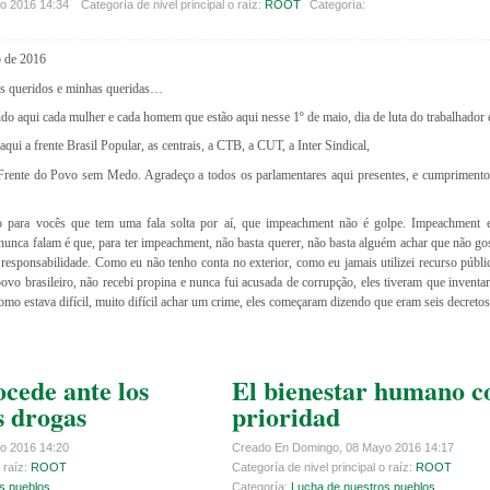
o 2016 14:34
Categoría de nivel principal o raíz:
ROOT
Categoría:
o de 2016
us queridos e minhas queridas…
 aqui cada mulher e cada homem que estão aqui nesse 1º de maio, dia de luta do trabalhador e
i a frente Brasil Popular, as centrais, a CTB, a CUT, a Inter Sindical,
ente do Povo sem Medo. Agradeço a todos os parlamentares aqui presentes, e cumprimento 
do para vocês que tem uma fala solta por aí, que impeachment não é golpe. Impeachment e
nunca falam é que, para ter impeachment, não basta querer, não basta alguém achar que não gos
 responsabilidade. Como eu não tenho conta no exterior, como eu jamais utilizei recurso públi
ovo brasileiro, não recebi propina e nunca fui acusada de corrupção, eles tiveram que inventa
mo estava difícil, muito difícil achar um crime, eles começaram dizendo que eram seis decretos,
cede ante los
El bienestar humano 
s drogas
prioridad
o 2016 14:20
Creado En Domingo, 08 Mayo 2016 14:17
 raíz:
ROOT
Categoría de nivel principal o raíz:
ROOT
s pueblos
Categoría:
Lucha de nuestros pueblos