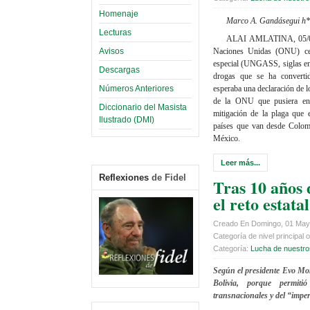
Homenaje
Marco A. Gandásegui h*
Lecturas
ALAI AMLATINA, 05/05
Avisos
Naciones Unidas (ONU) cel
especial (UNGASS, siglas en in
Descargas
drogas que se ha convert
Números Anteriores
esperaba una declaración de 
de la ONU que pusiera en 
Diccionario del Masista
mitigación de la plaga que 
Ilustrado (DMI)
países que van desde Colom
México.
Leer más...
Reflexiones
de Fidel
Tras 10 años 
el reto estata
Creado En Domingo, 01 May
Categoría de nivel principal o
Categoría:
Lucha de nuestro
Según el presidente Evo Mor
Bolivia, porque permiti
transnacionales y del “imper