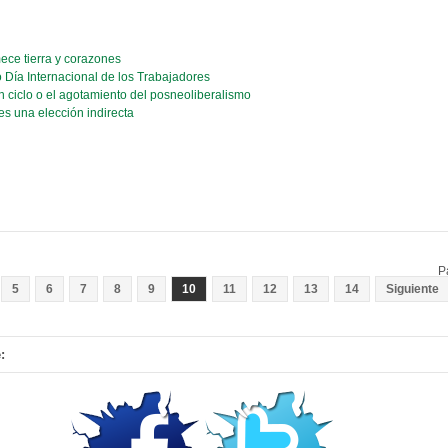
ece tierra y corazones
o Día Internacional de los Trabajadores
un ciclo o el agotamiento del posneoliberalismo
 es una elección indirecta
P
5
6
7
8
9
10
11
12
13
14
Siguiente
: