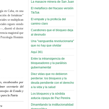
Palaciega 8)
Leer Más...
La masacre minera de San Juan
Posesionan a dirigentes de
El Infamatorio
El metafísico del fracaso versión
Asociación de Docentes
gía en Cuba, en una
Miércoles, 19 Junio 2019
TikTok
Domingo, 14 Agosto 2022
cción de fortalezas”
El empate y la profecía del
iales se multiplican
Read more...
Leer Más...
Cosmética
camino claro
ociales siguen siendo
—, disertó el doctor
descolonizadora
Cuestiones que el bloqueo deja
rencia magistral que
al desnudo
(Miscelánea
e Psicología Hominis
palaciega 7)
Una "vanguardia revolucionaria"
que no hay que olvidar
El Infamatorio
Aquí 361
Lunes, 27 Mayo 2019
o
Entre la intransigencia de
Read more...
bloqueadores y la parálisis
Creacionismo,
gubernamental
filtraciones e
Diez vidas que no debieron
inicio de la
perderse: los bloqueos y la
tes, encabezados por
campaña del
deuda pendiente con el derecho
mer secretario del
a la vida y la salud
MAS
Consejos de Estado y
Los bloqueos y la sórdida
(Miscelánea
 para la Patria
astucia cipaya de Paz Pereira
palaciega 6)
Dinamitando la institucionalidad
cu
El Infamatorio
democrática