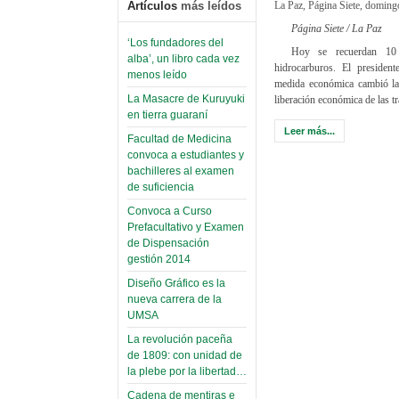
La Paz, Página Siete, domin
Artículos
más leídos
Página Siete / La Paz
‘Los fundadores del
Hoy se recuerdan 10 
alba’, un libro cada vez
hidrocarburos. El presiden
menos leído
medida económica cambió la 
La Masacre de Kuruyuki
liberación económica de las t
en tierra guaraní
Leer más...
Facultad de Medicina
convoca a estudiantes y
bachilleres al examen
de suficiencia
Convoca a Curso
Prefacultativo y Examen
de Dispensación
gestión 2014
Diseño Gráfico es la
nueva carrera de la
UMSA
La revolución paceña
de 1809: con unidad de
la plebe por la libertad…
Cadena de mentiras e