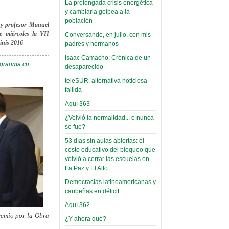
La prolongada crisis energética
parte VI:
su directora
y cambiaria golpea a la
Gabinete de
Sábado, 14 Octubre 2023
población
 y profesor Manuel
Áñez se atribuye
e miércoles la VII
Conversando, en julio, con mis
Leer Más...
construcción de
inis 2016
padres y hermanos
Candidatos del MAS se
hospitales
presentarán en la UMSA
Isaac Camacho: Crónica de un
Jueves, 14 Septiembre 2023
@granma.cu
prefabricados en
desaparecido
la que no tuvo
teleSUR, alternativa noticiosa
Leer Más...
participación;
fallida
Carrera de Geografía realiza
Segundo Congreso Nacional
más de 24 horas
Aquí 363
Viernes, 14 Octubre 2022
después rectifica
¿Volvió la normalidad... o nunca
parcialmente
se fue?
Leer Más...
Docentes y estudiantes de
53 días sin aulas abiertas: el
El Infamatorio
Trabajo Social de la UMSA
costo educativo del bloqueo que
Miércoles, 09 Diciembre 2020
elegirán directora
volvió a cerrar las escuelas en
Viernes, 14 Octubre 2022
La Paz y El Alto
Read more...
Interpretación
Democracias latinoamericanas y
Leer Más...
de un álbum de
caribeñas en déficit
“Tuna Femenina San Andrés”
toca y canta con coraje
narco-fotos
Aquí 362
Miércoles, 14 Septiembre 2022
(Miscelánea
remio por la Obra
¿Y ahora qué?