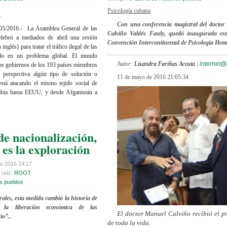
Psicología cubana
.
Con una conferencia magistral del doctor
/2016.- La Asamblea General de las
Calviño Valdés Fauly, quedó inaugurada est
ebró a mediados de abril una sesión
Convención Intercontinental de Psicología Hom
glés) para tratar el tráfico ilegal de las
ido en un problema global. El mundo
Autor:
Lisandra Fariñas Acosta
|
internet
los gobiernos de los 193 países miembros
perspectiva algún tipo de solución o
11 de mayo de 2016 21:05:34
está atacando el mismo tejido social de
bia hasta EEUU, y desde Afganistán a
de nacionalización,
l es la exploración
o 2016 14:17
 raíz:
ROOT
s pueblos
ales, esta medida cambió la historia de
ó la liberación económica de las
El doctor Manuel Calviño recibió el p
io”..
de toda la vida.