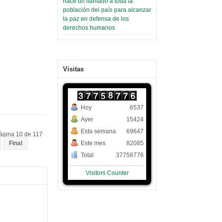
hace un llamado a toda la
población del país para alcanzar
la paz en defensa de los
derechos humanos
Visitas
Hoy
6537
Ayer
15424
Esta semana
69647
ágina 10 de 117
Este mes
82085
Final
Total
37758776
Visitors Counter