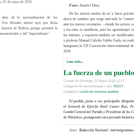
go, 01 de mayo de 2016
Foto:
Anabel Díaz
De los nuevos modos de ser y hacer psicolo
años de la nacionalización de los
época de cambios que exige ante todo la “constru
te Evo Morales afirmó ayer que dicha
ante los nuevos escenarios —donde los actores soc
historia de Bolivia, porque permitió la
y los roles se modifican, pero los aprendizajes s
ransnacionales y del "imperialismo”.
los mismos, y requieren también ser modificados
y profesor Manuel Calviño Valdés Fauly, en confe
inaugurara la VII Convención Intercontinental d
2016.
Leer más...
La fuerza de un puebl
Creado En Domingo, 01 Mayo 2016 12:27
Categoría de nivel principal o raíz:
ROOT
Categoría:
Lucha de nuestros pueblos
El pueblo, junto a sus principales dirigen
el General de Ejército Raúl Castro Ruz, Pri
Comité Central del Partido y Presidente de los 
de Ministros, protagonizó otra jornada histórica
Autor:
Redacción Nacional
|
internetgranma.