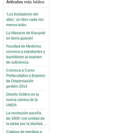
Artículos
más leídos
‘Los fundadores del
alba’, un libro cada vez
menos leído
La Masacre de Kuruyuki
en tierra guaraní
Facultad de Medicina
convoca a estudiantes y
bachilleres al examen
de suficiencia
Convoca a Curso
Prefacultativo y Examen
de Dispensación
gestión 2014
Diseño Gráfico es la
nueva carrera de la
UMSA
La revolución paceña
de 1809: con unidad de
la plebe por la libertad…
Cadena de mentiras e