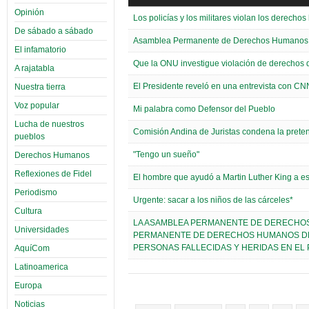
Opinión
Los policías y los militares violan los derecho
De sábado a sábado
Asamblea Permanente de Derechos Humanos - L
El infamatorio
Que la ONU investigue violación de derechos 
A rajatabla
El Presidente reveló en una entrevista con CN
Nuestra tierra
Voz popular
Mi palabra como Defensor del Pueblo
Lucha de nuestros
Comisión Andina de Juristas condena la pretend
pueblos
"Tengo un sueño"
Derechos Humanos
Reflexiones de Fidel
El hombre que ayudó a Martin Luther King a es
Periodismo
Urgente: sacar a los niños de las cárceles*
Cultura
LA ASAMBLEA PERMANENTE DE DERECHOS 
Universidades
PERMANENTE DE DERECHOS HUMANOS DE 
PERSONAS FALLECIDAS Y HERIDAS EN EL 
AquíCom
Latinoamerica
Europa
Noticias