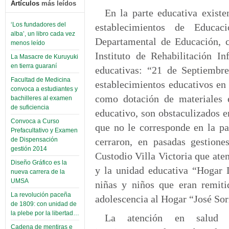
Artículos
más leídos
En la parte educativa existe
‘Los fundadores del
establecimientos de Educa
alba’, un libro cada vez
Departamental de Educación, c
menos leído
Instituto de Rehabilitación Inf
La Masacre de Kuruyuki
en tierra guaraní
educativas: “21 de Septiembr
Facultad de Medicina
establecimientos educativos en
convoca a estudiantes y
como dotación de materiales e
bachilleres al examen
de suficiencia
educativo, son obstaculizados 
Convoca a Curso
que no le corresponde en la pa
Prefacultativo y Examen
cerraron, en pasadas gestione
de Dispensación
gestión 2014
Custodio Villa Victoria que aten
Diseño Gráfico es la
y la unidad educativa “Hogar 
nueva carrera de la
UMSA
niñas y niños que eran remiti
La revolución paceña
adolescencia al Hogar “José Sor
de 1809: con unidad de
la plebe por la libertad…
La atención en salud t
Cadena de mentiras e