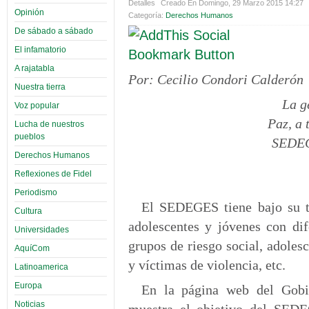
Detalles
Creado En Domingo, 29 Marzo 2015 14:27
Opinión
Categoría:
Derechos Humanos
De sábado a sábado
El infamatorio
A rajatabla
Por: Cecilio Condori Calderón
Nuestra tierra
La g
Voz popular
Paz, a 
Lucha de nuestros
pueblos
SEDEGE
Derechos Humanos
Reflexiones de Fidel
Periodismo
El SEDEGES tiene bajo su tu
Cultura
adolescentes y jóvenes con dif
Universidades
grupos de riesgo social, adolesc
AquíCom
y víctimas de violencia, etc.
Latinoamerica
Europa
En la página web del Gob
Noticias
muestra el objetivo del SEDE