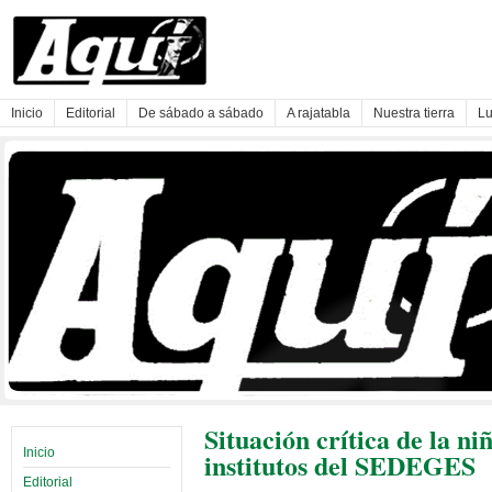
Inicio
Editorial
De sábado a sábado
A rajatabla
Nuestra tierra
Lu
Situación crítica de la ni
Inicio
institutos del SEDEGES
Editorial