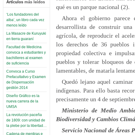
Artículos
más leídos
qué es un parque nacional (2).
‘Los fundadores del
Ahora el gobierno parece 
alba’, un libro cada vez
menos leído
desarrollista de construir una
La Masacre de Kuruyuki
agrícola, de reproducir el acel
en tierra guaraní
los derechos de 36 pueblos i
Facultad de Medicina
propiedad colectiva e impulsar
convoca a estudiantes y
bachilleres al examen
pueblos y tolerar bloqueos de
de suficiencia
lamentables, de matarla lentame
Convoca a Curso
Prefacultativo y Examen
Quedó lejano aquel caminar 
de Dispensación
gestión 2014
indígenas. Para ello basta rec
Diseño Gráfico es la
precisamente un 4 de septiembr
nueva carrera de la
UMSA
Ministerio de Medio Ambie
La revolución paceña
Biodiversidad y Cambios Climá
de 1809: con unidad de
la plebe por la libertad…
Servicio Nacional de Áreas 
Cadena de mentiras e