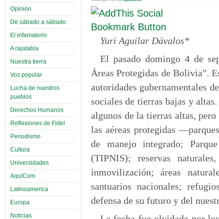
Opinión
De sábado a sábado
El infamatorio
Yuri Aguilar Dávalos*
A rajatabla
El pasado domingo 4 de sep
Nuestra tierra
Áreas Protegidas de Bolivia”. 
Voz popular
autoridades gubernamentales de
Lucha de nuestros
pueblos
sociales de tierras bajas y altas
Derechos Humanos
algunos de la tierras altas, per
Reflexiones de Fidel
las aéreas protegidas —parques
Periodismo
de manejo integrado; Parque
Cultura
(TIPNIS); reservas naturales,
Universidades
inmovilización; áreas natura
AquíCom
santuarios nacionales; refugi
Latinoamerica
defensa de su futuro y del nuest
Europa
Noticias
La fecha fue olvidada por lo