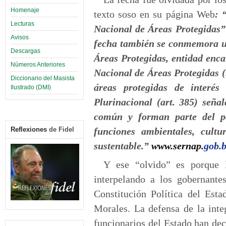
Homenaje
texto soso en su página Web
: 
Lecturas
Nacional de Áreas Protegidas” 
Avisos
fecha también se conmemora un
Descargas
Áreas Protegidas, entidad enc
Números Anteriores
Nacional de Áreas Protegidas (
Diccionario del Masista
áreas protegidas de interés
Ilustrado (DMI)
Plurinacional (art. 385) seña
común y forman parte del pa
Reflexiones
de Fidel
funciones ambientales, cultu
sustentable.”
www.sernap.
gob.
Y ese “olvido” es porque l
interpelando a los gobernante
Constitución Política del Est
Morales. La defensa de la inte
funcionarios del Estado han dec