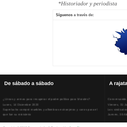
*Historiador y periodista
Síguenos
a través de:
De
sábado a sábado
A
rajat
¿Urnas y armas para recuperar el poder político para Morales?
Conversando, 
Lunes, 14 Diciembre 2020
Viernes, 31 J
Superlucho compró muebles y alfombras extranjeros y caros para el
Los sindicato
que fue su ministerio
Jueves, 30 Ab
Viernes, 11 Diciembre 2020
La humillación
Isaac Sandóval Rodríguez, intelectual de los trabajadores bolivianos
Jueves, 15 E