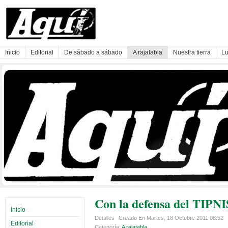
Inicio
Editorial
De sábado a sábado
A rajatabla
Nuestra tierra
Lu
Con la defensa del TIPN
Inicio
Detalles
Creado En Martes, 18 Octubre 2011 08:52
Editorial
Categoría:
A rajatabla