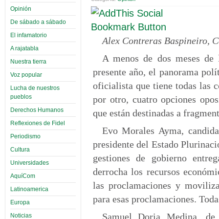
Opinión
De sábado a sábado
El infamatorio
Alex Contreras Baspineiro,
A rajatabla
A menos de dos meses de la
Nuestra tierra
presente año, el panorama polí
Voz popular
oficialista que tiene todas las
Lucha de nuestros
pueblos
por otro, cuatro opciones opos
Derechos Humanos
que están destinadas a fragment
Reflexiones de Fidel
Evo Morales Ayma, candida
Periodismo
presidente del Estado Plurinaci
Cultura
gestiones de gobierno entreg
Universidades
derrocha los recursos económic
AquíCom
las proclamaciones y moviliza
Latinoamerica
para esas proclamaciones. Todas
Europa
Samuel Doria Medina, de 
Noticias