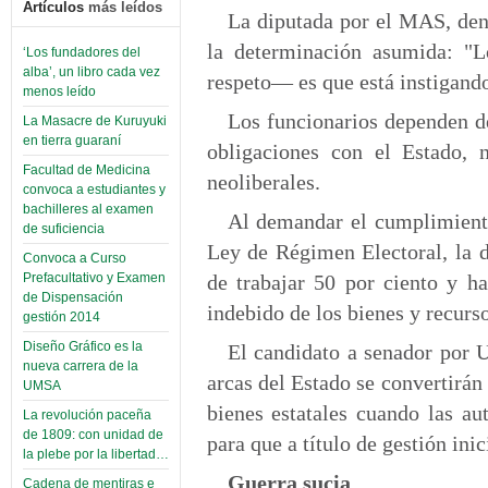
Artículos
más leídos
La diputada por el MAS, den
la determinación asumida: "L
‘Los fundadores del
alba’, un libro cada vez
respeto— es que está instigando
menos leído
Los funcionarios dependen de
La Masacre de Kuruyuki
en tierra guaraní
obligaciones con el Estado, 
Facultad de Medicina
neoliberales.
convoca a estudiantes y
bachilleres al examen
Al demandar el cumplimiento 
de suficiencia
Ley de Régimen Electoral, la d
Convoca a Curso
de trabajar 50 por ciento y ha
Prefacultativo y Examen
de Dispensación
indebido de los bienes y recurs
gestión 2014
Diseño Gráfico es la
El candidato a senador por 
nueva carrera de la
arcas del Estado se convertirán 
UMSA
bienes estatales cuando las au
La revolución paceña
de 1809: con unidad de
para que a título de gestión inic
la plebe por la libertad…
Guerra sucia
Cadena de mentiras e