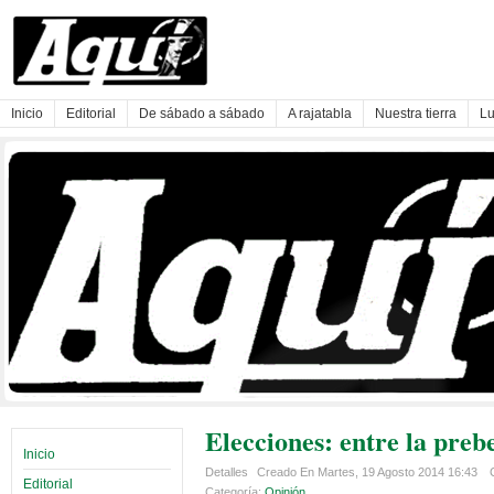
Inicio
Editorial
De sábado a sábado
A rajatabla
Nuestra tierra
Lu
Elecciones: entre la preb
Inicio
Detalles
Creado En Martes, 19 Agosto 2014 16:43
Editorial
Categoría:
Opinión