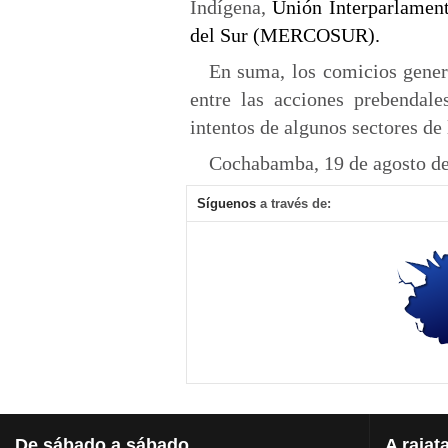
Indígena,
Unión Interparlamen
del Sur (MERCOSUR).
En suma, los comicios gener
entre las acciones prebendale
intentos de algunos sectores de
Cochabamba, 19 de agosto de
Síguenos
a través de:
¿Urnas y armas para recuperar el poder político para Morales?
Conversando, 
Lunes, 14 Diciembre 2020
Viernes, 31 J
Superlucho compró muebles y alfombras extranjeros y caros para el
Los sindicato
De
sábado a sábado
A
rajat