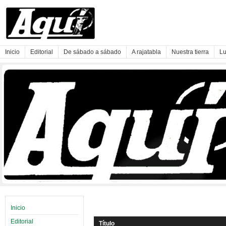
Inicio
Editorial
De sábado a sábado
A rajatabla
Nuestra tierra
Lu
Inicio
Editorial
Título