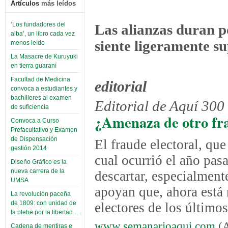
Artículos
más leídos
‘Los fundadores del
Las alianzas duran p
alba’, un libro cada vez
siente ligeramente su
menos leído
La Masacre de Kuruyuki
en tierra guaraní
Facultad de Medicina
editorial
convoca a estudiantes y
bachilleres al examen
Editorial de Aquí 300
de suficiencia
¿Amenaza de otro fra
Convoca a Curso
Prefacultativo y Examen
de Dispensación
El fraude electoral, que
gestión 2014
cual ocurrió el año pas
Diseño Gráfico es la
nueva carrera de la
descartar, especialmente
UMSA
apoyan que, ahora está 
La revolución paceña
de 1809: con unidad de
electores de los último
la plebe por la libertad…
www.semanarioaqui.com
(A
Cadena de mentiras e