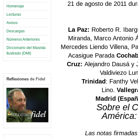
21 de agosto de 2011 dur
Homenaje
Lecturas
Avisos
La Paz:
Roberto R. Ibarg
Descargas
Miranda, Marco Antonio Á
Números Anteriores
Mercedes Liendo Villena, Pa
Diccionario del Masista
Ilustrado (DMI)
Acasigue Parada
Cocha
Cruz:
Alejandro Dausá y 
Valdiviezo Lu
Reflexiones
de Fidel
Trinidad
: Fanthy Ve
Lino.
Valleg
Madrid (Españ
Sobre el 
América
Las notas firmadas 