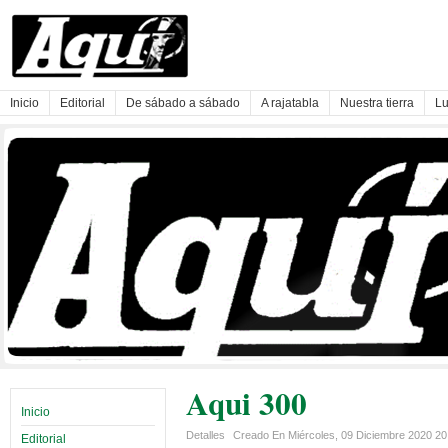
Inicio
Editorial
De sábado a sábado
A rajatabla
Nuestra tierra
Lu
Aqui 300
Inicio
Detalles
Creado En Miércoles, 09 Diciembre 2020 2
Editorial