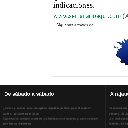
indicaciones.
www.semanarioaqui.com
(A
Síguenos
a través de:
De
sábado a sábado
A
rajat
¿Urnas y armas para recuperar el poder político para Morales?
Conversando, 
Lunes, 14 Diciembre 2020
Viernes, 31 J
Superlucho compró muebles y alfombras extranjeros y caros para el
Los sindicato
que fue su ministerio
Jueves, 30 Ab
Viernes, 11 Diciembre 2020
La humillación