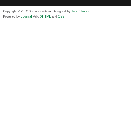
Isaac Sandóval Rodríguez, intelectual de los trabajadores bolivianos
Jueves, 15 E
Viernes, 11 Diciembre 2020
Adela Zamudio
Copyright © 2012 Semanario Aquí. Designed by
JoomShaper
Medios de difusión, amigos y enemigos de Evo Morales
Domingo, 12 
Powered by
Joomla!
Valid
XHTML
and
CSS
Viernes, 11 Diciembre 2020
Pliego acusat
En Bolivia, por la alianza obrera-campesina hacen más los trabajadores
Banzer Suáre
del campo que los proletarios
Sábado, 19 Ju
Viernes, 11 Diciembre 2020