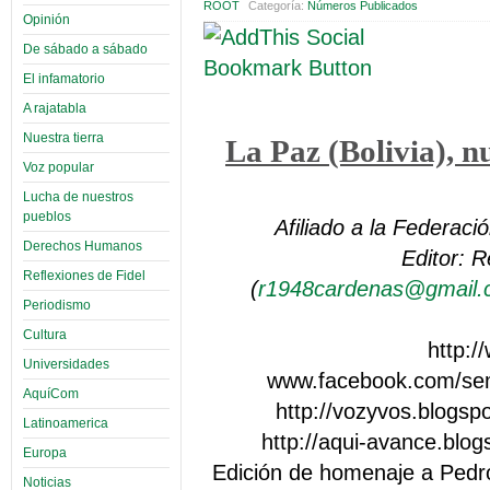
ROOT
Categoría:
Números Publicados
Opinión
De sábado a sábado
El infamatorio
A rajatabla
Nuestra tierra
La Paz (Bolivia), n
Voz popular
Lucha de nuestros
pueblos
Afiliado a la Federaci
Derechos Humanos
Editor: 
Reflexiones de Fidel
(
r1948cardenas@gmail
Periodismo
Cultura
http:
Universidades
www.facebook.com/sem
AquíCom
http://vozyvos.blogsp
Latinoamerica
http://aqui-avance.blo
Europa
Edición de homenaje a Pedro
Noticias