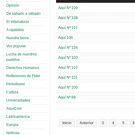
Opinión
Aquí Nº 109
De sábado a sábado
Aquí Nº 108
El infamatorio
Aquí Nº 107
A rajatabla
Aquí 106
Nuestra tierra
Voz popular
Aquí Nº 104
Lucha de nuestros
Aquí Nº 103
pueblos
Aquí Nº 102
Derechos Humanos
Reflexiones de Fidel
Aquí Nº 101
Periodismo
Aquí Nº 100
Cultura
Aquí Nº 99
Universidades
AquíCom
Latinoamerica
Inicio
Anterior
3
4
5
6
Europa
Noticias