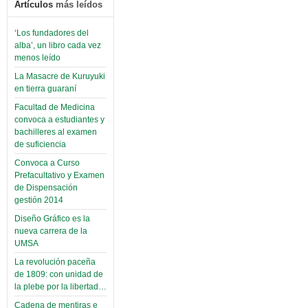
Artículos
más leídos
‘Los fundadores del
alba’, un libro cada vez
menos leído
La Masacre de Kuruyuki
en tierra guaraní
Facultad de Medicina
convoca a estudiantes y
bachilleres al examen
de suficiencia
Convoca a Curso
Prefacultativo y Examen
de Dispensación
gestión 2014
Diseño Gráfico es la
nueva carrera de la
UMSA
La revolución paceña
de 1809: con unidad de
la plebe por la libertad…
Cadena de mentiras e