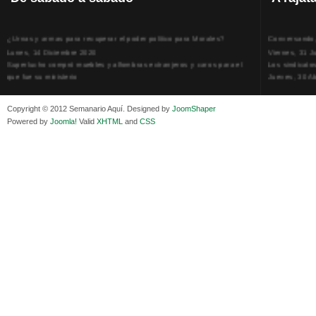
¿Urnas y armas para recuperar el poder político para Morales?
Conversando, 
Lunes, 14 Diciembre 2020
Viernes, 31 J
Superlucho compró muebles y alfombras extranjeros y caros para el
Los sindicato
que fue su ministerio
Jueves, 30 Ab
Viernes, 11 Diciembre 2020
La humillación
Isaac Sandóval Rodríguez, intelectual de los trabajadores bolivianos
Jueves, 15 E
Copyright © 2012 Semanario Aquí. Designed by
JoomShaper
Viernes, 11 Diciembre 2020
Adela Zamudio
Powered by
Joomla!
Valid
XHTML
and
CSS
Medios de difusión, amigos y enemigos de Evo Morales
Domingo, 12 
Viernes, 11 Diciembre 2020
Pliego acusat
En Bolivia, por la alianza obrera-campesina hacen más los trabajadores
Banzer Suáre
del campo que los proletarios
Sábado, 19 Ju
Viernes, 11 Diciembre 2020