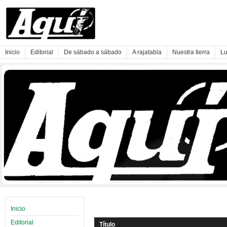
Inicio
Editorial
De sábado a sábado
A rajatabla
Nuestra tierra
Lu
Inicio
Editorial
Título