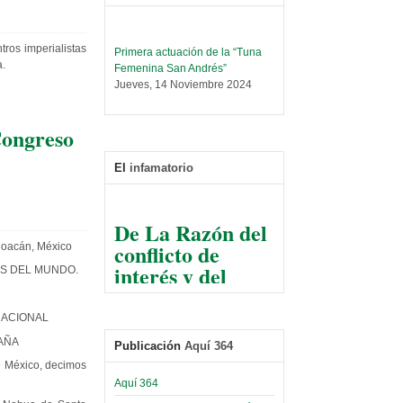
Primera actuación de la “Tuna
ros imperialistas
Femenina San Andrés”
a.
Jueves, 14 Noviembre 2024
Leer Más...
Trabajo Social prepara
Congreso
encuentro nacional sobre trata y
tráfico de personas
El
infamatorio
Sábado, 14 Septiembre 2024
Leer Más...
De La Razón del
Centro de Estudiantes organiza
conflicto de
taller de software estadístico en
hoacán, México
la UMSA
interés y del
OS DEL MUNDO.
Sábado, 14 Septiembre 2024
razonable arte
de tirar la piedra
Leer Más...
NACIONAL
Banco Central otorga
y esconder la
certificados por apoyo al
AÑA
Publicación
Aquí 364
mano
Séptimo Encuentro de
e México, decimos
Economistas
El Infamatorio
Aquí 364
Sábado, 14 Octubre 2023
Jueves, 10 Diciembre 2020