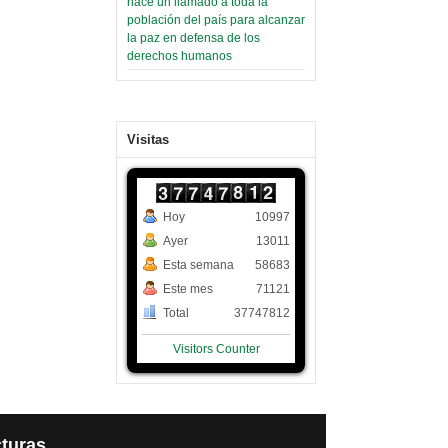
hace un llamado a toda la
población del país para alcanzar
la paz en defensa de los
derechos humanos
Visitas
Hoy
10997
Ayer
13011
Esta semana
58683
Este mes
71121
Total
37747812
Visitors Counter
turas