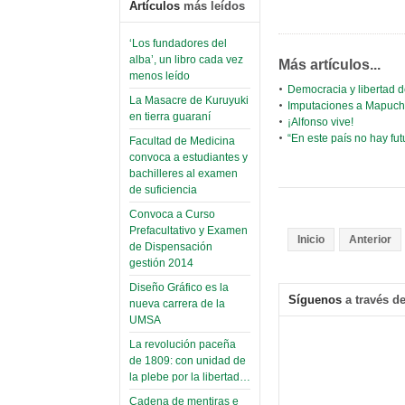
Artículos
más leídos
‘Los fundadores del
alba’, un libro cada vez
Más artículos...
menos leído
Democracia y libertad 
La Masacre de Kuruyuki
Imputaciones a Mapuche
en tierra guaraní
¡Alfonso vive!
“En este país no hay fut
Facultad de Medicina
convoca a estudiantes y
bachilleres al examen
de suficiencia
Convoca a Curso
Prefacultativo y Examen
Inicio
Anterior
de Dispensación
gestión 2014
Diseño Gráfico es la
Síguenos
a través de
nueva carrera de la
UMSA
La revolución paceña
de 1809: con unidad de
la plebe por la libertad…
Cadena de mentiras e