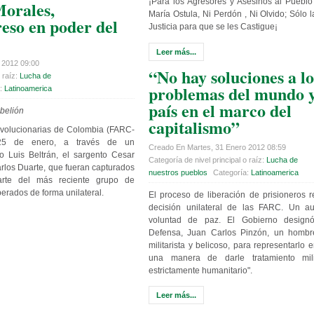
¡Para los Agresores y Asesinos al Puebl
Morales,
María Ostula, Ni Perdón , Ni Olvido; Sólo l
reso en poder del
Justicia para que se les Castigue¡
Leer más...
 2012 09:00
“No hay soluciones a lo
 raíz:
Lucha de
problemas del mundo y
a:
Latinoamerica
país en el marco del
belión
capitalismo”
volucionarias de Colombia (FARC-
 25 de enero, a través de un
Creado En Martes, 31 Enero 2012 08:59
 Luis Beltrán, el sargento Cesar
Categoría de nivel principal o raíz:
Lucha de
arlos Duarte, que fueran capturados
nuestros pueblos
Categoría:
Latinoamerica
rte del más reciente grupo de
erados de forma unilateral.
El proceso de liberación de prisioneros r
decisión unilateral de las FARC. Un au
voluntad de paz. El Gobierno designó
Defensa, Juan Carlos Pinzón, un hombr
militarista y belicoso, para representarlo 
una manera de darle tratamiento mi
estrictamente humanitario".
Leer más...