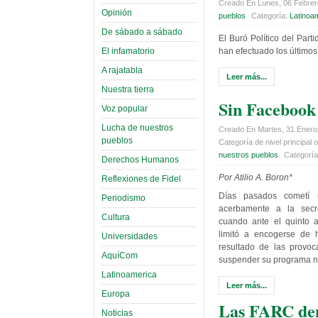
Creado En Lunes, 06 Febrer
Opinión
pueblos
Categoría:
Latinoa
De sábado a sábado
El Buró Político del Par
El infamatorio
han efectuado los últimos 
A rajatabla
Leer más...
Nuestra tierra
Sin Facebook
Voz popular
Lucha de nuestros
Creado En Martes, 31 Enero
pueblos
Categoría de nivel principal o
nuestros pueblos
Categorí
Derechos Humanos
Por Atilio A. Boron*
Reflexiones de Fidel
Días pasados cometí un
Periodismo
acerbamente a la secre
Cultura
cuando ante el quinto as
limitó a encogerse de 
Universidades
resultado de las provo
AquíCom
suspender su programa n
Latinoamerica
Leer más...
Europa
Las FARC den
Noticias