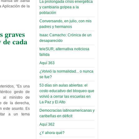
o Nahua de Santa
La prolongada crisis energética
Leer Más...
a Aplicación de la
y cambiaria golpea a la
Read more...
Trabajo Social de la UMSA
Infierno Covid
población
volverá a las urnas para elegir a
parte VI:
Conversando, en julio, con mis
su directora
Gabinete de
padres y hermanos
Sábado, 14 Octubre 2023
s graves
Áñez se atribuye
Isaac Camacho: Crónica de un
 de cada
Leer Más...
desaparecido
construcción de
Candidatos del MAS se
hospitales
teleSUR, alternativa noticiosa
presentarán en la UMSA
fallida
Jueves, 14 Septiembre 2023
prefabricados en
Aquí 363
la que no tuvo
Leer Más...
participación;
¿Volvió la normalidad... o nunca
Carrera de Geografía realiza
se fue?
Segundo Congreso Nacional
más de 24 horas
Viernes, 14 Octubre 2022
53 días sin aulas abiertas: el
después rectifica
etenidos, "Es una
costo educativo del bloqueo que
téntico gesto de
parcialmente
Leer Más...
volvió a cerrar las escuelas en
 al ministro de
Docentes y estudiantes de
La Paz y El Alto
e de la derecha,
El Infamatorio
Trabajo Social de la UMSA
en este asunto. Es
Miércoles, 09 Diciembre 2020
Democracias latinoamericanas y
elegirán directora
litar a un tema
caribeñas en déficit
Viernes, 14 Octubre 2022
Read more...
Interpretación
Aquí 362
Leer Más...
de un álbum de
¿Y ahora qué?
“Tuna Femenina San Andrés”