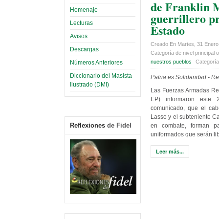
de Franklin 
Homenaje
guerrillero p
Lecturas
Estado
Avisos
Creado En Martes, 31 Enero
Descargas
Categoría de nivel principal o
nuestros pueblos
Categorí
Números Anteriores
Diccionario del Masista
Patria es Solidaridad -
Re
Ilustrado (DMI)
Las Fuerzas Armadas Re
EP) informaron este
comunicado, que el cabo
Lasso y el subteniente C
Reflexiones
de Fidel
en combate, forman pa
uniformados que serán lib
Leer más...