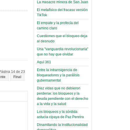
toca y canta con coraje
narco-fotos
La masacre minera de San Juan
Miércoles, 14 Septiembre 2022
(Miscelánea
El metafísico del fracaso versión
Palaciega 8)
TikTok
Leer Más...
Posesionan a dirigentes de
El empate y la profecía del
El Infamatorio
Asociación de Docentes
camino claro
Miércoles, 19 Junio 2019
Domingo, 14 Agosto 2022
Cuestiones que el bloqueo deja
Read more...
al desnudo
Leer Más...
Cosmética
Una "vanguardia revolucionaria"
descolonizadora
que no hay que olvidar
(Miscelánea
Aquí 361
palaciega 7)
Entre la intransigencia de
Página 14 de 23
El Infamatorio
bloqueadores y la parálisis
ente
Final
Lunes, 27 Mayo 2019
gubernamental
Diez vidas que no debieron
Read more...
Creacionismo,
perderse: los bloqueos y la
deuda pendiente con el derecho
filtraciones e
a la vida y la salud
inicio de la
Los bloqueos y la sórdida
campaña del
astucia cipaya de Paz Pereira
MAS
Dinamitando la institucionalidad
democrática