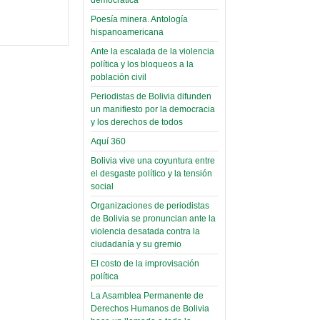
(Miscelánea
palaciega 6)
Poesía minera. Antología
hispanoamericana
El Infamatorio
Domingo, 12 Mayo 2019
Ante la escalada de la violencia
política y los bloqueos a la
Read more...
población civil
Periodistas de Bolivia difunden
un manifiesto por la democracia
y los derechos de todos
Aquí 360
Bolivia vive una coyuntura entre
el desgaste político y la tensión
social
Organizaciones de periodistas
de Bolivia se pronuncian ante la
violencia desatada contra la
ciudadanía y su gremio
El costo de la improvisación
política
La Asamblea Permanente de
Derechos Humanos de Bolivia