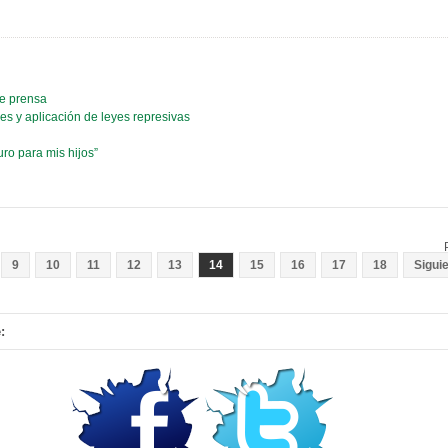
de prensa
s y aplicación de leyes represivas
uro para mis hijos”
9
10
11
12
13
14
15
16
17
18
Sigui
: