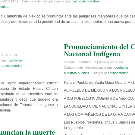
o 2012 14:11
Categoría de nivel principal o raíz:
Lucha de nuestros
merica
tido Comunista de México se pronuncia ante las peligrosas maniobras que los cent
días y que llevan en sí la posibilidad de arrastrar a los pueblos a una nueva guerr
Pronunciamiento del 
Nacional Indígena
 2012 09:14
 raíz:
Lucha de
Creado En Martes, 31 Enero 2012 09:06
a:
Latinoamerica
Categoría de nivel principal o raíz:
Lucha de
nuestros pueblos
Categoría:
Latinoamerica
Para el Pueblo de Santa María Ostula, Mic
 "error imperdonable": criticar
taria de Estado Hillary Clinton
AL PUEBLO DE MÉXICO Y A LOS PUEBL
esinato de un científico iraní se
A lOS PUEBLOS INDÍGENAS DE MÉXICO.
hombros y decir que aquello era
caciones de Teherán al negarse a
LA SOCIEDAD CIVIL NACIONAL E INTER
uclear.
A LOS COMPAÑEROS DE LA OTRA CAMP
Los Pueblos, Naciones, Tribus y Barrios d
lo siguiente:
uncian la muerte