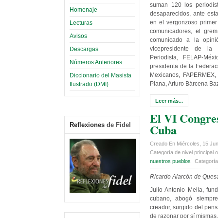
suman 120 los periodi
Homenaje
desaparecidos, ante est
en el vergonzoso primer
Lecturas
comunicadores, el gremi
Avisos
comunicado a la opinió
vicepresidente de la 
Descargas
Periodista, FELAP-Méx
Números Anteriores
presidenta de la Federac
Mexicanos, FAPERMEX, y
Diccionario del Masista
Plana, Arturo Bárcena Ba
Ilustrado (DMI)
Leer más...
El VI Congres
Reflexiones
de Fidel
Cuba
Creado En Miércoles, 15 Jun
Categoría de nivel principal o
nuestros pueblos
Categorí
Ricardo Alarcón de Ques
Julio Antonio Mella, fun
cubano, abogó siempre
creador, surgido del pen
de razonar por sí mismas.