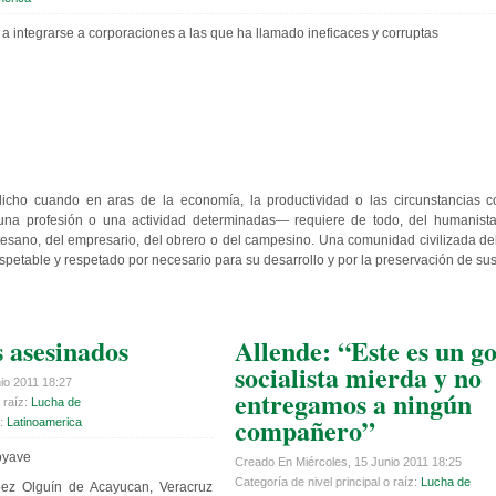
s a integrarse a corporaciones a las que ha llamado ineficaces y corruptas
ho cuando en aras de la economía, la productividad o las circunstancias co
 una profesión o una actividad determinadas— requiere de todo, del humanista,
l artesano, del empresario, del obrero o del campesino. Una comunidad civilizada 
espetable y respetado por necesario para su desarrollo y por la preservación de sus
s asesinados
Allende: “Este es un g
socialista mierda y no
io 2011 18:27
entregamos a ningún
 raíz:
Lucha de
compañero”
a:
Latinoamerica
óyave
Creado En Miércoles, 15 Junio 2011 18:25
Categoría de nivel principal o raíz:
Lucha de
ez Olguín de Acayucan, Veracruz