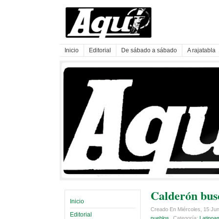
Inicio
Editorial
De sábado a sábado
A rajatabla
Calderón busc
Inicio
Creado En Miércoles, 15 Ju
Editorial
pueblos
Categoría:
Latinoa