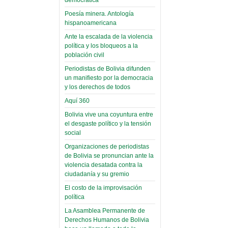
(Miscelánea
palaciega 6)
Poesía minera. Antología
hispanoamericana
El Infamatorio
Domingo, 12 Mayo 2019
Ante la escalada de la violencia
política y los bloqueos a la
Read more...
población civil
Periodistas de Bolivia difunden
un manifiesto por la democracia
y los derechos de todos
Aquí 360
Bolivia vive una coyuntura entre
el desgaste político y la tensión
social
Organizaciones de periodistas
de Bolivia se pronuncian ante la
violencia desatada contra la
ciudadanía y su gremio
El costo de la improvisación
política
La Asamblea Permanente de
Derechos Humanos de Bolivia