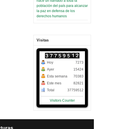
hace un llamado a toda la
población del país para alcanzar
la paz en defensa de los
derechos humanos
Visitas
Hoy
7273
Ayer
15424
Esta semana
70383
Este mes
82821
Total
37759512
Visitors Counter
turas