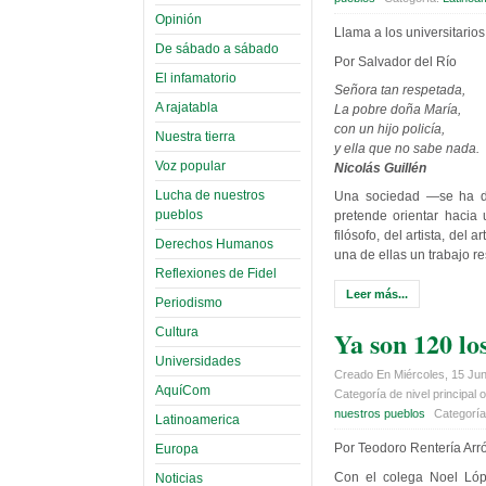
Opinión
Llama a los universitario
De sábado a sábado
Por Salvador del Río
El infamatorio
Señora tan respetada,
A rajatabla
La pobre doña María,
con un hijo policía,
Nuestra tierra
y ella que no sabe nada.
Voz popular
Nicolás Guillén
Lucha de nuestros
Una sociedad —se ha dic
pueblos
pretende orientar hacia
filósofo, del artista, de
Derechos Humanos
una de ellas un trabajo r
Reflexiones de Fidel
Leer más...
Periodismo
Ya son 120 lo
Cultura
Universidades
Creado En Miércoles, 15 Jun
AquíCom
Categoría de nivel principal o
nuestros pueblos
Categorí
Latinoamerica
Por Teodoro Rentería Arr
Europa
Con el colega Noel Lóp
Noticias