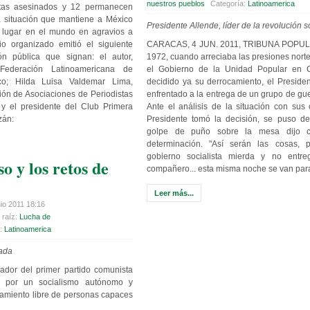
nuestros pueblos
Categoría:
Latinoamerica
stas asesinados y 12 permanecen
a situación que mantiene a México
Presidente Allende, líder de la revolución s
 lugar en el mundo en agravios a
o organizado emitió el siguiente
CARACAS, 4 JUN. 2011, TRIBUNA POPULA
n pública que signan: el autor,
1972, cuando arreciaba las presiones nort
Federación Latinoamericana de
el Gobierno de la Unidad Popular en 
ico; Hilda Luisa Valdemar Lima,
decidido ya su derrocamiento, el Presiden
ión de Asociaciones de Periodistas
enfrentado a la entrega de un grupo de guer
 el presidente del Club Primera
Ante el análisis de la situación con sus 
zán:
Presidente tomó la decisión, se puso d
golpe de puño sobre la mesa dijo c
determinación. "Así serán las cosas,
gobierno socialista mierda y no entr
o y los retos de
compañero... esta misma noche se van par
Leer más...
io 2011 18:16
 raíz:
Lucha de
a:
Latinoamerica
ada
dador del primer partido comunista
 por un socialismo autónomo y
samiento libre de personas capaces