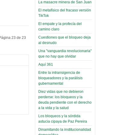
toca y canta con coraje
narco-fotos
La masacre minera de San Juan
Miércoles, 14 Septiembre 2022
(Miscelánea
El metafísico del fracaso versión
Palaciega 8)
TikTok
Leer Más...
Posesionan a dirigentes de
El empate y la profecía del
El Infamatorio
Asociación de Docentes
camino claro
Miércoles, 19 Junio 2019
Domingo, 14 Agosto 2022
Cuestiones que el bloqueo deja
Página 23 de 23
Read more...
al desnudo
Leer Más...
Cosmética
Una "vanguardia revolucionaria"
descolonizadora
que no hay que olvidar
(Miscelánea
Aquí 361
palaciega 7)
Entre la intransigencia de
El Infamatorio
bloqueadores y la parálisis
Lunes, 27 Mayo 2019
gubernamental
Diez vidas que no debieron
Read more...
Creacionismo,
perderse: los bloqueos y la
deuda pendiente con el derecho
filtraciones e
a la vida y la salud
inicio de la
Los bloqueos y la sórdida
campaña del
astucia cipaya de Paz Pereira
MAS
Dinamitando la institucionalidad
democrática