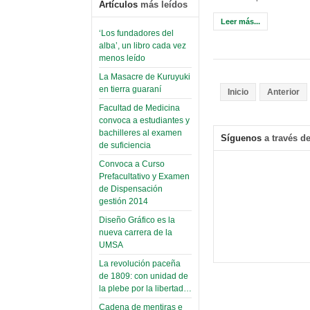
Artículos
más leídos
Leer más...
‘Los fundadores del
alba’, un libro cada vez
menos leído
La Masacre de Kuruyuki
en tierra guaraní
Inicio
Anterior
Facultad de Medicina
convoca a estudiantes y
bachilleres al examen
Síguenos
a través de
de suficiencia
Convoca a Curso
Prefacultativo y Examen
de Dispensación
gestión 2014
Diseño Gráfico es la
nueva carrera de la
UMSA
La revolución paceña
de 1809: con unidad de
la plebe por la libertad…
Cadena de mentiras e