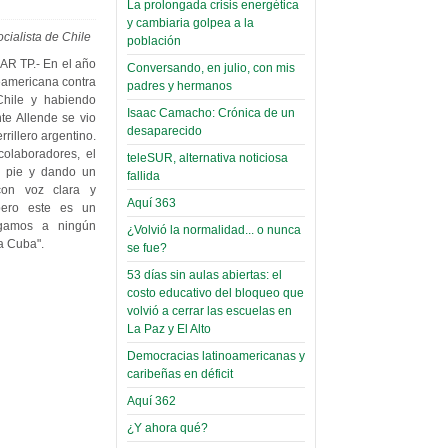
La prolongada crisis energética
Leer Más...
y cambiaria golpea a la
Read more...
Trabajo Social de la UMSA
ocialista de Chile
Infierno Covid
población
volverá a las urnas para elegir a
parte VI:
R TP.- En el año
Conversando, en julio, con mis
su directora
eamericana contra
Gabinete de
padres y hermanos
Sábado, 14 Octubre 2023
Chile y habiendo
Áñez se atribuye
Isaac Camacho: Crónica de un
te Allende se vio
Leer Más...
desaparecido
construcción de
rillero argentino.
Candidatos del MAS se
colaboradores, el
hospitales
teleSUR, alternativa noticiosa
presentarán en la UMSA
e pie y dando un
fallida
Jueves, 14 Septiembre 2023
prefabricados en
on voz clara y
Aquí 363
la que no tuvo
 pero este es un
Leer Más...
egamos a ningún
participación;
¿Volvió la normalidad... o nunca
Carrera de Geografía realiza
a Cuba".
se fue?
Segundo Congreso Nacional
más de 24 horas
Viernes, 14 Octubre 2022
53 días sin aulas abiertas: el
después rectifica
costo educativo del bloqueo que
parcialmente
Leer Más...
volvió a cerrar las escuelas en
Docentes y estudiantes de
La Paz y El Alto
El Infamatorio
Trabajo Social de la UMSA
Miércoles, 09 Diciembre 2020
Democracias latinoamericanas y
elegirán directora
caribeñas en déficit
Viernes, 14 Octubre 2022
Read more...
Aquí 362
Interpretación
Leer Más...
de un álbum de
¿Y ahora qué?
“Tuna Femenina San Andrés”