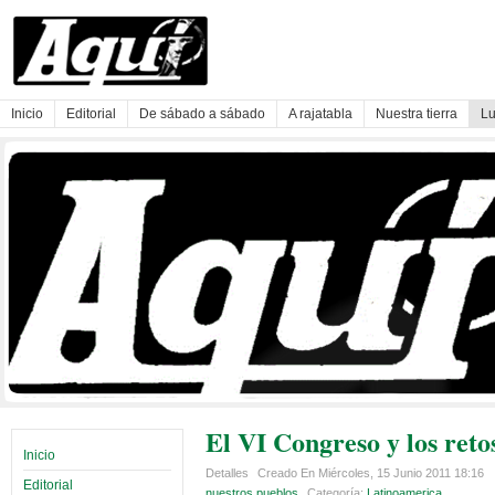
Inicio
Editorial
De sábado a sábado
A rajatabla
Nuestra tierra
Lu
El VI Congreso y los ret
Inicio
Detalles
Creado En Miércoles, 15 Junio 2011 18:16
Editorial
nuestros pueblos
Categoría:
Latinoamerica