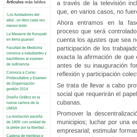
a través de la televisión i
Artículos
más leídos
que, en varios casos, no fue
‘Los fundadores del
alba’, un libro cada vez
Ahora entramos en la fas
menos leído
proceso que será controlado
La Masacre de Kuruyuki
cuenta los ajustes que sea n
en tierra guaraní
participación de los trabaja
Facultad de Medicina
convoca a estudiantes y
exacta la afirmación de que
bachilleres al examen
antes de su inauguración fo
de suficiencia
Convoca a Curso
reflexión y participación colec
Prefacultativo y Examen
de Dispensación
Se trata de llevar a cabo pr
gestión 2014
social que requerirán el pape
Diseño Gráfico es la
cubanas.
nueva carrera de la
UMSA
Promover la descentralizaci
La revolución paceña
municipios; luchar por una e
de 1809: con unidad de
la plebe por la libertad…
empresarial; estimular forma
Cadena de mentiras e