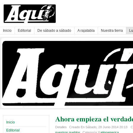
Inicio
Editorial
De sábado a sábado
A rajatabla
Nuestra tierra
Lu
Ahora empieza el verdad
Inicio
Detalles
Creado En Sábado, 28 Junio 2014 20:13
C
Editorial
nuestros pueblos
Categoría:
Latinoamerica