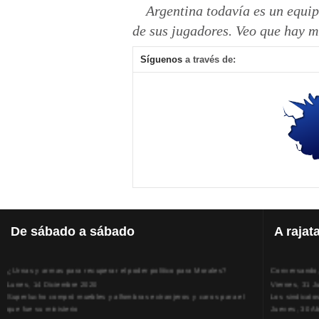
Argentina todavía es un equip
de sus jugadores. Veo que hay m
Síguenos
a través de:
De
sábado a sábado
A
rajat
¿Urnas y armas para recuperar el poder político para Morales?
Conversando, 
Lunes, 14 Diciembre 2020
Viernes, 31 J
Superlucho compró muebles y alfombras extranjeros y caros para el
Los sindicato
que fue su ministerio
Jueves, 30 Ab
Viernes, 11 Diciembre 2020
La humillación