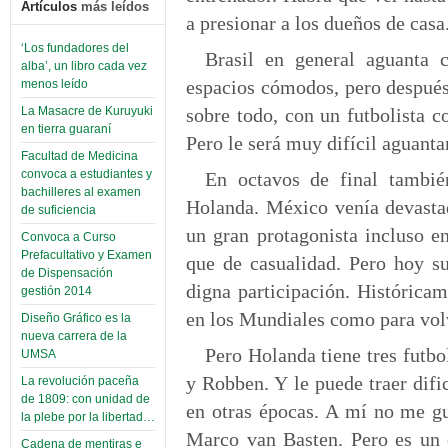
Artículos
más leídos
a presionar a los dueños de casa
‘Los fundadores del
Brasil en general aguanta c
alba’, un libro cada vez
espacios cómodos, pero después e
menos leído
sobre todo, con un futbolista
La Masacre de Kuruyuki
en tierra guaraní
Pero le será muy difícil aguantar
Facultad de Medicina
convoca a estudiantes y
En octavos de final tambié
bachilleres al examen
Holanda. México venía devastad
de suficiencia
un gran protagonista incluso en
Convoca a Curso
Prefacultativo y Examen
que de casualidad. Pero hoy s
de Dispensación
digna participación. Histórica
gestión 2014
en los Mundiales como para volv
Diseño Gráfico es la
nueva carrera de la
Pero Holanda tiene tres futbo
UMSA
y Robben. Y le puede traer dif
La revolución paceña
de 1809: con unidad de
en otras épocas. A mí no me gu
la plebe por la libertad…
Marco van Basten. Pero es un 
Cadena de mentiras e