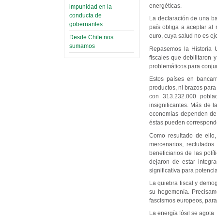
energéticas.
impunidad en la
conducta de
La declaración de una ba
gobernantes
país obliga a aceptar al
euro, cuya salud no es ej
Desde Chile nos
sumamos
Repasemos la Historia U
fiscales que debilitaron 
problemáticos para conjura
Estos países en bancar
productos, ni brazos para
con 313.232.000 poblad
insignificantes. Más de l
economías dependen de és
éstas pueden corresponde
Como resultado de ello, 
mercenarios, reclutados
beneficiarios de las pol
dejaron de estar integr
significativa para potenc
La quiebra fiscal y demo
su hegemonía. Precisame
fascismos europeos, para 
La energía fósil se agota