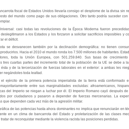
ncarrota fiscal de Estados Unidos llevaría consigo el desplome de la divisa sin 
 resto del mundo como pago de sus obligaciones. Otro tanto podría suceder con
emplar.
niversal: casi todas las revoluciones de la Época Moderna fueron precedidas
y deslegitimaron a los Estados y los forzaron a solicitar sacrificios imposibles y 
r el déficit.
rota se desvanecen también por la declinación demográfica: no tienen consu
 producirlos. Hacia el 2010 el mundo ronda los 7.500 millones de habitantes. Est
ores, toda la Unión Europea, con 501.259.840. Sus tasas de crecimiento
as tres cuartas partes del incremento total de la población de la UE se debe a l
ta y de la tercerización de fuerzas laborales en el exterior: a ambas les nie
r negándoles toda lealtad.
el ejército de la primera potencia imperialista de la tierra está conformado 
 mayoritariamente entre sus marginalidades excluidas: afroamericanos, hispa
íticas del Imperio se niegan a luchar por él. El Imperio Romano cayó después de 
ados por ciudadanos y pasaron a depender de fuerzas mercenarias. La experi
ias que dependen cada vez más de la agresión militar.
gráfica de las potencias hasta ahora dominantes no implica que renunciarán en té
nte en un clima de bancarrota del Estado y proletarización de las clases med
tratar de reconquistar mediante la violencia racista las posiciones perdidas.