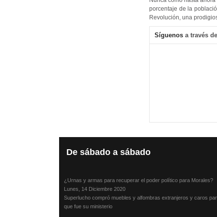
Nunca como hasta ahora la
porcentaje de la població
Revolución, una prodigio
Síguenos
a través de
De
sábado a sábado
¿Urnas y armas para recuperar el poder político para Morales?
Lunes, 14 Diciembre 2020
Superlucho compró muebles y alfombras extranjeros y caros par
que fue su ministerio
Viernes, 11 Diciembre 2020