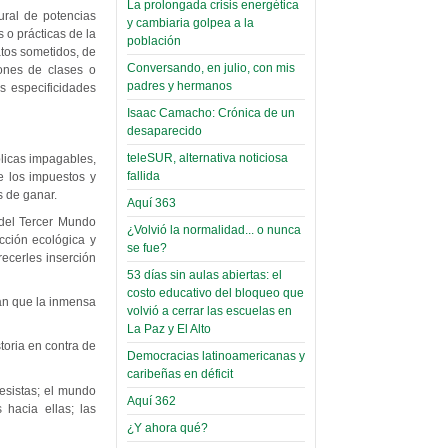
La prolongada crisis energética
Leer Más...
ural de potencias
y cambiaria golpea a la
Read more...
Trabajo Social de la UMSA
Infierno Covid
 o prácticas de la
población
volverá a las urnas para elegir a
atos sometidos, de
parte VI:
Conversando, en julio, con mis
su directora
ones de clases o
Gabinete de
padres y hermanos
Sábado, 14 Octubre 2023
s especificidades
Áñez se atribuye
Isaac Camacho: Crónica de un
Leer Más...
construcción de
desaparecido
Candidatos del MAS se
hospitales
teleSUR, alternativa noticiosa
presentarán en la UMSA
licas impagables,
fallida
Jueves, 14 Septiembre 2023
e los impuestos y
prefabricados en
 de ganar.
la que no tuvo
Aquí 363
Leer Más...
 del Tercer Mundo
participación;
¿Volvió la normalidad... o nunca
Carrera de Geografía realiza
cción ecológica y
se fue?
Segundo Congreso Nacional
más de 24 horas
ecerles inserción
Viernes, 14 Octubre 2022
después rectifica
53 días sin aulas abiertas: el
costo educativo del bloqueo que
parcialmente
tan que la inmensa
Leer Más...
volvió a cerrar las escuelas en
Docentes y estudiantes de
La Paz y El Alto
El Infamatorio
Trabajo Social de la UMSA
toria en contra de
Miércoles, 09 Diciembre 2020
Democracias latinoamericanas y
elegirán directora
caribeñas en déficit
Viernes, 14 Octubre 2022
Read more...
esistas; el mundo
Interpretación
Aquí 362
 hacia ellas; las
Leer Más...
de un álbum de
¿Y ahora qué?
“Tuna Femenina San Andrés”
toca y canta con coraje