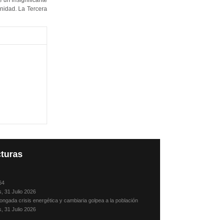
 un insignificante
anidad. La Tercera
turas
64
s, 31 Julio 2026
ongada crisis energética y cambiaria golpea a la población
s, 31 Julio 2026
sando, en julio, con mis padres y hermanos