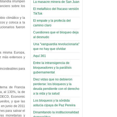
narco-fotos
 Islandia irrumpen
La masacre minera de San Juan
Miércoles, 14 Septiembre 2022
(Miscelánea
nanciero sobre los
El metafísico del fracaso versión
Palaciega 8)
TikTok
Leer Más...
bio climático y la
Posesionan a dirigentes de
El empate y la profecía del
El Infamatorio
icos y coloca a la
Asociación de Docentes
camino claro
Miércoles, 19 Junio 2019
cionarios fueron
Domingo, 14 Agosto 2022
Cuestiones que el bloqueo deja
Read more...
al desnudo
Leer Más...
Cosmética
Una "vanguardia revolucionaria"
descolonizadora
que no hay que olvidar
(Miscelánea
la misma Europa,
Aquí 361
palaciega 7)
ez más extensos y
Entre la intransigencia de
El Infamatorio
bloqueadores y la parálisis
 incosteables para
Lunes, 27 Mayo 2019
gubernamental
Diez vidas que no debieron
Read more...
Creacionismo,
perderse: los bloqueos y la
terna de Francia
deuda pendiente con el derecho
filtraciones e
a, al 130%, la de
a la vida y la salud
inicio de la
; OECD, Economic
Los bloqueos y la sórdida
estos, y que las
campaña del
astucia cipaya de Paz Pereira
ó en junio de 2011
MAS
es para salvar el
Dinamitando la institucionalidad
vas monetarias y
democrática