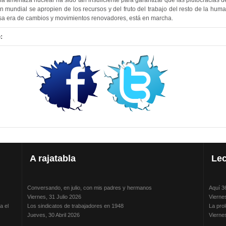
 amenaza nuclear ha sido tan insuficiente para garantizar que las plutocracias de
n mundial se apropien de los recursos y del fruto del trabajo del resto de la hum
sa era de cambios y movimientos renovadores, está en marcha.
:
A
rajatabla
Lec
Conversando, en julio, con mis padres y hermanos
Aquí 3
Viernes, 31 Julio 2026
Vierne
a el
Los sindicatos de trabajadores en 1948
La prol
Jueves, 30 Abril 2026
Vierne
La humillación a los vencidos: método y práctica de los jerarcas
Conver