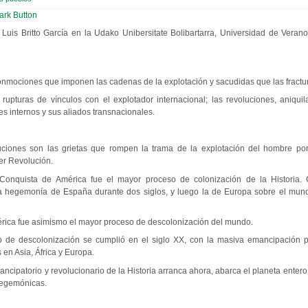
 Luis Britto García en la Udako Unibersitate Bolibartarra, Universidad de Veran
nmociones que imponen las cadenas de la explotación y sacudidas que las fractu
upturas de vínculos con el explotador internacional; las revoluciones, aniqui
s internos y sus aliados transnacionales.
ciones son las grietas que rompen la trama de la explotación del hombre por
er Revolución.
Conquista de América fue el mayor proceso de colonización de la Historia. 
a hegemonía de España durante dos siglos, y luego la de Europa sobre el mund
rica fue asimismo el mayor proceso de descolonización del mundo.
 de descolonización se cumplió en el siglo XX, con la masiva emancipación po
 en Asia, África y Europa.
ancipatorio y revolucionario de la Historia arranca ahora, abarca el planeta entero 
hegemónicas.
n