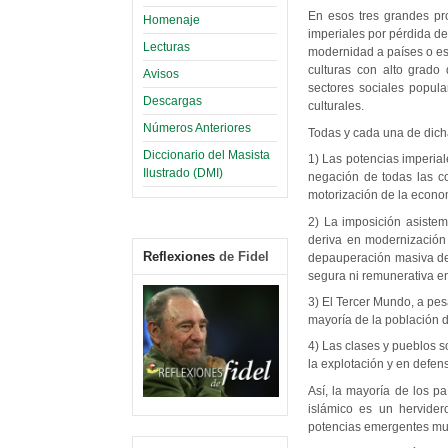
En esos tres grandes pr
Homenaje
imperiales por pérdida d
Lecturas
modernidad a países o est
culturas con alto grado
Avisos
sectores sociales popul
Descargas
culturales.
Números Anteriores
Todas y cada una de dich
Diccionario del Masista
1) Las potencias imperia
Ilustrado (DMI)
negación de todas las co
motorización de la econ
2) La imposición asiste
deriva en modernización
Reflexiones
de Fidel
depauperación masiva de 
segura ni remunerativa en 
3) El Tercer Mundo, a pes
mayoría de la población d
4) Las clases y pueblos s
la explotación y en defen
Así, la mayoría de los p
islámico es un hervider
potencias emergentes mue