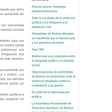
(Miscelánea
palaciega 6)
Poesía minera. Antología
respaldo que dicho
hispanoamericana
El Infamatorio
 un quebranto del
Domingo, 12 Mayo 2019
Ante la escalada de la violencia
política y los bloqueos a la
 por bancarrotas
Read more...
población civil
consensos sociales
Periodistas de Bolivia difunden
un manifiesto por la democracia
midores para sus
y los derechos de todos
ados Unidos cuenta
Aquí 360
 poblacional son
a inmigración. Sus
Bolivia vive una coyuntura entre
gan todo derecho;
el desgaste político y la tensión
social
esencialmente por
Organizaciones de periodistas
nos y pobres. Los
de Bolivia se pronuncian ante la
que sus ejércitos
violencia desatada contra la
encia podría ser
ciudadanía y su gremio
El costo de la improvisación
rminos pacíficos a
política
ias surgieron los
La Asamblea Permanente de
Derechos Humanos de Bolivia