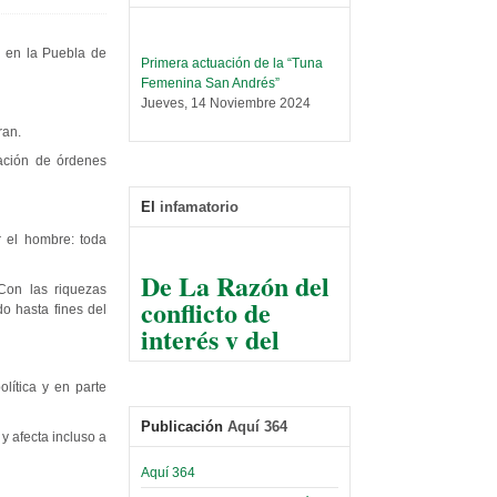
o en la Puebla de
Primera actuación de la “Tuna
Femenina San Andrés”
Jueves, 14 Noviembre 2024
ran.
Leer Más...
Trabajo Social prepara
lación de órdenes
encuentro nacional sobre trata y
tráfico de personas
El
infamatorio
Sábado, 14 Septiembre 2024
 el hombre: toda
Leer Más...
De La Razón del
Centro de Estudiantes organiza
Con las riquezas
conflicto de
taller de software estadístico en
o hasta fines del
la UMSA
interés y del
Sábado, 14 Septiembre 2024
razonable arte
de tirar la piedra
Leer Más...
lítica y en parte
Banco Central otorga
y esconder la
certificados por apoyo al
mano
Publicación
Aquí 364
Séptimo Encuentro de
y afecta incluso a
Economistas
El Infamatorio
Aquí 364
Sábado, 14 Octubre 2023
Jueves, 10 Diciembre 2020