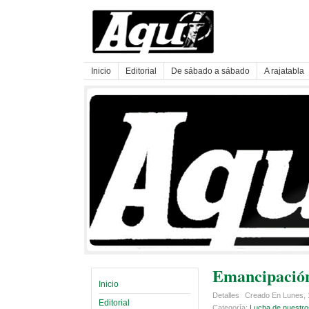
Inicio
Editorial
De sábado a sábado
A rajatabla
Emancipación
Inicio
Detalles
Creado En Lunes, 
Editorial
Categoría:
Lucha de nuestro