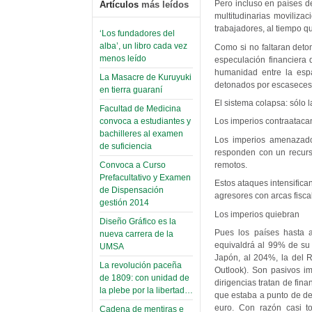
Pero incluso en países de
Artículos
más leídos
multitudinarias movilizac
trabajadores, al tiempo q
‘Los fundadores del
alba’, un libro cada vez
Como si no faltaran deton
menos leído
especulación financiera d
humanidad entre la espa
La Masacre de Kuruyuki
detonados por escaseces d
en tierra guaraní
El sistema colapsa: sólo l
Facultad de Medicina
convoca a estudiantes y
Los imperios contraataca
bachilleres al examen
Los imperios amenazados
de suficiencia
responden con un recurso
remotos.
Convoca a Curso
Prefacultativo y Examen
Estos ataques intensifica
de Dispensación
agresores con arcas fiscal
gestión 2014
Los imperios quiebran
Diseño Gráfico es la
Pues los países hasta 
nueva carrera de la
equivaldrá al 99% de su 
UMSA
Japón, al 204%, la del 
La revolución paceña
Outlook). Son pasivos 
de 1809: con unidad de
dirigencias tratan de fin
la plebe por la libertad…
que estaba a punto de de
euro. Con razón casi t
Cadena de mentiras e