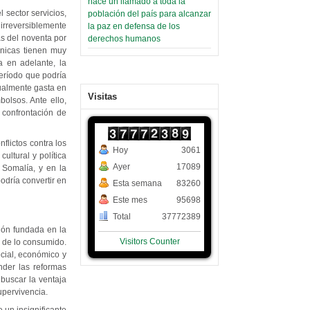
hace un llamado a toda la
 sector servicios,
población del país para alcanzar
 irreversiblemente
la paz en defensa de los
s del noventa por
derechos humanos
ónicas tienen muy
a en adelante, la
período que podría
ualmente gasta en
Visitas
bolsos. Ante ello,
 confrontación de
flictos contra los
Hoy
3061
ultural y política
Ayer
17089
 Somalía, y en la
odría convertir en
Esta semana
83260
Este mes
95698
Total
37772389
ción fundada en la
Visitors Counter
o de lo consumido.
cial, económico y
der las reformas
buscar la ventaja
upervivencia.