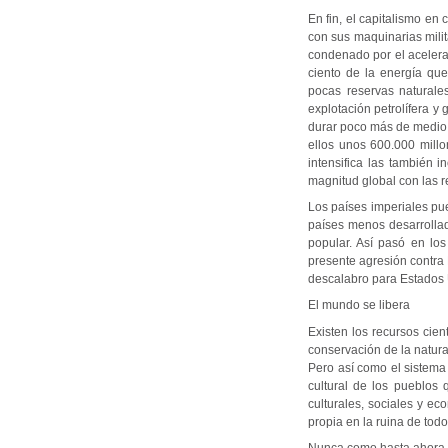
En fin, el capitalismo en
con sus maquinarias mili
condenado por el acelera
ciento de la energía qu
pocas reservas naturale
explotación petrolífera y
durar poco más de medio 
ellos unos 600.000 millo
intensifica las también 
magnitud global con las r
Los países imperiales pue
países menos desarrollado
popular. Así pasó en los
presente agresión contra 
descalabro para Estados 
El mundo se libera
Existen los recursos cien
conservación de la natura
Pero así como el sistema
cultural de los pueblos
culturales, sociales y e
propia en la ruina de tod