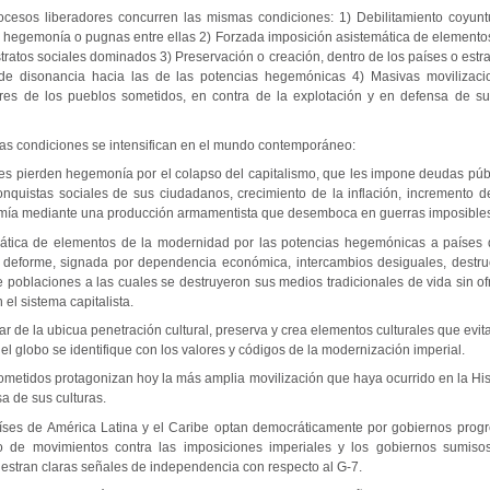
ocesos liberadores concurren las mismas condiciones: 1) Debilitamiento coyunt
e hegemonía o pugnas entre ellas 2) Forzada imposición asistemática de elementos
ratos sociales dominados 3) Preservación o creación, dentro de los países o estr
 de disonancia hacia las de las potencias hegemónicas 4) Masivas movilizaci
ares de los pueblos sometidos, en contra de la explotación y en defensa de su
as condiciones se intensifican en el mundo contemporáneo:
les pierden hegemonía por el colapso del capitalismo, que les impone deudas púb
nquistas sociales de sus ciudadanos, crecimiento de la inflación, incremento d
omía mediante una producción armamentista que desemboca en guerras imposibles
mática de elementos de la modernidad por las potencias hegemónicas a países
 deforme, signada por dependencia económica, intercambios desiguales, destru
poblaciones a las cuales se destruyeron sus medios tradicionales de vida sin ofr
el sistema capitalista.
ar de la ubicua penetración cultural, preserva y crea elementos culturales que evi
el globo se identifique con los valores y códigos de la modernización imperial.
ometidos protagonizan hoy la más amplia movilización que haya ocurrido en la His
sa de sus culturas.
aíses de América Latina y el Caribe optan democráticamente por gobiernos progr
o de movimientos contra las imposiciones imperiales y los gobiernos sumisos
stran claras señales de independencia con respecto al G-7.