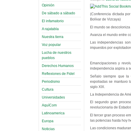
Opinión
De sábado a sábado
(Conferencia dictada por
Bolívar de Vizcaya)
El infamatorio
El mundo se descoloniza
A rajatabla
Avanza el mundo entre co
Nuestra tierra
Las independencias son r
Voz popular
impuestos por explotadore
Lucha de nuestros
pueblos
Emancipaciones y revolu
Derechos Humanos
independencia aspira a s
Reflexiones de Fidel
Señalo siempre que la 
expoliadas se mantuvo l
Periodismo
siglo XIX.
Cultura
La Independencia de Amé
Universidades
El segundo gran proceso
AquíCom
revolucionaria de Estados
Latinoamerica
El tercer gran proceso em
las potencias hasta hoy 
Europa
Las condiciones madura
Noticias