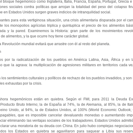
l bloque hegemónico como Inglaterra, Italia, Francia, España, Portugal, Grecia e
iones sociales contra políticas que arrojan la totalidad del peso del colapso fi
ue en Estados Unidos surgen graves indicios de intranquilidad social.
antes para esta vertiginosa situación, una crisis alimentaria disparada por el cam
e los monopolios agrícolas triplica y quintuplica el precio de los alimentos bás
da y la pared. Examinemos la Historia: gran parte de los movimientos revolu
e alimentos, y la que ocurre hoy tiene carácter global.
a Revolución mundial evitará que arrastre con él al resto del planeta.
n
 por la radicalización de los pueblos en América Latina, Asia, África y en 
 que la agrava: la multiplicación de agresiones militares en territorios cada v
n los sentimientos culturales y políticos de rechazo de los pueblos invadidos, y son
es exhaustas por la crisis.
ahora hegemónicos están en quiebra. Según el FMI, para 2011 la Deuda Ex
Producto Bruto Interno; la de España al 74%, la de Alemania, al 85%, la de Itali
Reino Unido, al 94%, la de Estados Unidos, al 100% (World Economic Outlook
impagables, que es imposible cancelar devaluando monedas o aumentando impu
anciar eliminando las ventajas sociales de los trabajadores. Estados Unidos admiti
clarar una moratoria de su deuda con China. En julio hubo complejas negociacion
odos los Estados en quiebra se agavillaron para saquear a Libia sus reser