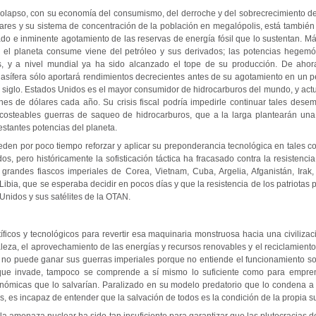
 colapso, con su economía del consumismo, del derroche y del sobrecrecimiento del
tares y su sistema de concentración de la población en megalópolis, está también
do e inminente agotamiento de las reservas de energía fósil que lo sustentan. Má
e el planeta consume viene del petróleo y sus derivados; las potencias hegem
s, y a nivel mundial ya ha sido alcanzado el tope de su producción. De ahor
 gasífera sólo aportará rendimientos decrecientes antes de su agotamiento en un 
siglo. Estados Unidos es el mayor consumidor de hidrocarburos del mundo, y act
nes de dólares cada año. Su crisis fiscal podría impedirle continuar tales desem
incosteables guerras de saqueo de hidrocarburos, que a la larga plantearán una
estantes potencias del planeta.
den por poco tiempo reforzar y aplicar su preponderancia tecnológica en tales con
s, pero históricamente la sofisticación táctica ha fracasado contra la resistencia c
 grandes fiascos imperiales de Corea, Vietnam, Cuba, Argelia, Afganistán, Irak,
Libia, que se esperaba decidir en pocos días y que la resistencia de los patriotas p
Unidos y sus satélites de la OTAN.
tíficos y tecnológicos para revertir esa maquinaria monstruosa hacia una civiliza
leza, el aprovechamiento de las energías y recursos renovables y el reciclamient
 no puede ganar sus guerras imperiales porque no entiende el funcionamiento so
 que invade, tampoco se comprende a sí mismo lo suficiente como para empren
conómicas que lo salvarían. Paralizado en su modelo predatorio que lo condena a 
os, es incapaz de entender que la salvación de todos es la condición de la propia s