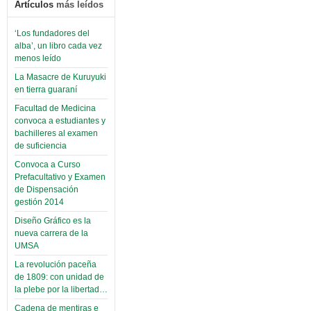
Artículos
más leídos
‘Los fundadores del
alba’, un libro cada vez
menos leído
La Masacre de Kuruyuki
en tierra guaraní
Facultad de Medicina
convoca a estudiantes y
bachilleres al examen
de suficiencia
Convoca a Curso
Prefacultativo y Examen
de Dispensación
gestión 2014
Diseño Gráfico es la
nueva carrera de la
UMSA
La revolución paceña
de 1809: con unidad de
la plebe por la libertad…
Cadena de mentiras e