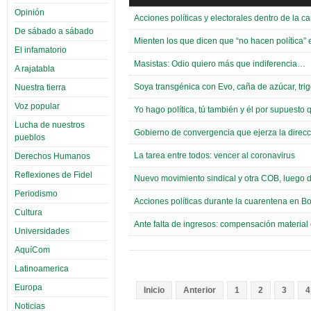
Opinión
Acciones políticas y electorales dentro de la 
De sábado a sábado
Mienten los que dicen que “no hacen política”
El infamatorio
Masistas: Odio quiero más que indiferencia…
A rajatabla
Soya transgénica con Evo, caña de azúcar, tri
Nuestra tierra
Voz popular
Yo hago política, tú también y él por supuesto
Lucha de nuestros
Gobierno de convergencia que ejerza la direcci
pueblos
La tarea entre todos: vencer al coronavirus
Derechos Humanos
Reflexiones de Fidel
Nuevo movimiento sindical y otra COB, luego d
Periodismo
Acciones políticas durante la cuarentena en Bo
Cultura
Ante falta de ingresos: compensación material 
Universidades
AquíCom
Latinoamerica
Europa
Inicio
Anterior
1
2
3
4
Noticias