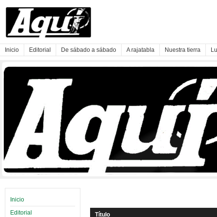
Inicio
Editorial
De sábado a sábado
A rajatabla
Nuestra tierra
Lu
Inicio
Editorial
Título