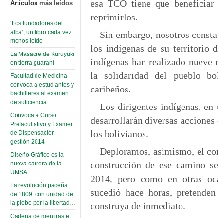
esa TCO tiene que beneficiar 
Artículos
más leídos
reprimirlos.
‘Los fundadores del
alba’, un libro cada vez
Sin embargo, nosotros constat
menos leído
los indígenas de su territorio 
La Masacre de Kuruyuki
indígenas han realizado nueve 
en tierra guaraní
la solidaridad del pueblo bo
Facultad de Medicina
convoca a estudiantes y
caribeños.
bachilleres al examen
de suficiencia
Los dirigentes indígenas, en
Convoca a Curso
desarrollarán diversas acciones 
Prefacultativo y Examen
los bolivianos.
de Dispensación
gestión 2014
Deploramos, asimismo, el com
Diseño Gráfico es la
construcción de ese camino se
nueva carrera de la
UMSA
2014, pero como en otras oca
La revolución paceña
sucedió hace horas, pretenden
de 1809: con unidad de
la plebe por la libertad…
construya de inmediato.
Cadena de mentiras e