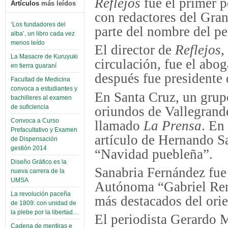
Reflejos
fue el primer p
Artículos
más leídos
con redactores del Gran
‘Los fundadores del
parte del nombre del pe
alba’, un libro cada vez
menos leído
El director de
Reflejos
,
La Masacre de Kuruyuki
circulación, fue el ab
en tierra guaraní
después fue presidente 
Facultad de Medicina
convoca a estudiantes y
En Santa Cruz, un grupo
bachilleres al examen
de suficiencia
oriundos de Vallegrand
Convoca a Curso
llamado
La Prensa
. En
Prefacultativo y Examen
artículo de Hernando Sa
de Dispensación
gestión 2014
“Navidad puebleña”.
Diseño Gráfico es la
Sanabria Fernández fue 
nueva carrera de la
UMSA
Autónoma “Gabriel Ren
La revolución paceña
más destacados del orie
de 1809: con unidad de
la plebe por la libertad…
El periodista Gerardo 
Cadena de mentiras e