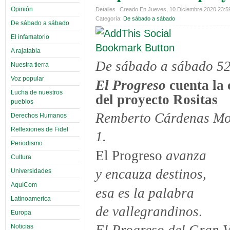
Opinión
Detalles
Creado En Jueves, 10 Diciembre 2020 23:
Categoría:
De sábado a sábado
De sábado a sábado
El infamatorio
A rajatabla
De sábado a sábado 5
Nuestra tierra
Voz popular
El Progreso
cuenta la
Lucha de nuestros
del proyecto Rositas
pueblos
Remberto Cárdenas Mo
Derechos Humanos
Reflexiones de Fidel
1.
Periodismo
El Progreso
avanza
Cultura
y encauza destinos,
Universidades
AquíCom
esa es la palabra
Latinoamerica
de vallegrandinos
.
Europa
Noticias