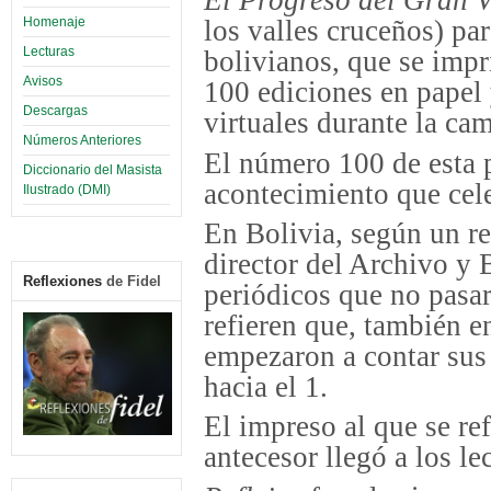
El Progreso del Gran V
Homenaje
los valles cruceños) pa
Lecturas
bolivianos, que se impr
Avisos
100 ediciones en papel y
Descargas
virtuales durante la ca
Números Anteriores
El número 100 de esta 
Diccionario del Masista
acontecimiento que cel
Ilustrado (DMI)
En Bolivia, según un r
director del Archivo y 
Reflexiones
de Fidel
periódicos que no pasa
refieren que, también en
empezaron a contar sus
hacia el 1.
El impreso al que se ref
antecesor llegó a los l