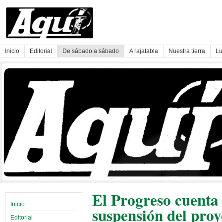
Inicio
Editorial
De sábado a sábado
A rajatabla
Nuestra tierra
Lu
El Progreso cuenta
Inicio
suspensión del proy
Editorial