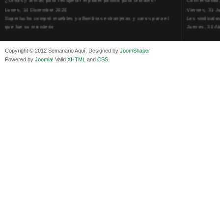
Lunes, 14 Diciembre 2020
Viernes, 31 J
Superlucho compró muebles y alfombras extranjeros y caros para el
Los sindicato
que fue su ministerio
Jueves, 30 Ab
Viernes, 11 Diciembre 2020
La humillación
Isaac Sandóval Rodríguez, intelectual de los trabajadores bolivianos
Jueves, 15 E
Viernes, 11 Diciembre 2020
Adela Zamudio
Copyright © 2012 Semanario Aquí. Designed by
JoomShaper
Medios de difusión, amigos y enemigos de Evo Morales
Domingo, 12 
Powered by
Joomla!
Valid
XHTML
and
CSS
Viernes, 11 Diciembre 2020
Pliego acusat
En Bolivia, por la alianza obrera-campesina hacen más los trabajadores
Banzer Suáre
del campo que los proletarios
Sábado, 19 Ju
Viernes, 11 Diciembre 2020