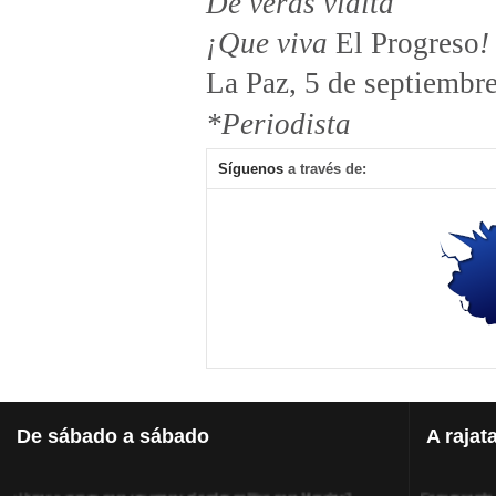
De veras vidita
¡Que viva
El Progreso
!
La Paz, 5 de septiembr
*Periodista
Síguenos
a través de:
De
sábado a sábado
A
rajat
¿Urnas y armas para recuperar el poder político para Morales?
Conversando, 