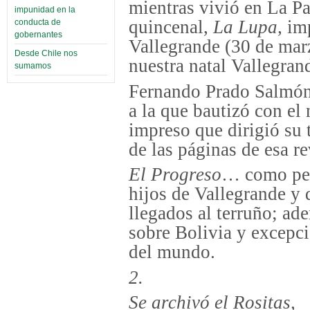
mientras vivió en La P
impunidad en la
quincenal,
La Lupa,
im
conducta de
gobernantes
Vallegrande (30 de mar
Desde Chile nos
nuestra natal Vallegran
sumamos
Fernando Prado Salmón,
a la que bautizó con e
impreso que dirigió su 
de las páginas de esa re
El Progreso
… como peri
hijos de Vallegrande y d
llegados al terruño; ad
sobre Bolivia y excepc
del mundo.
2.
Se archivó el Rositas,