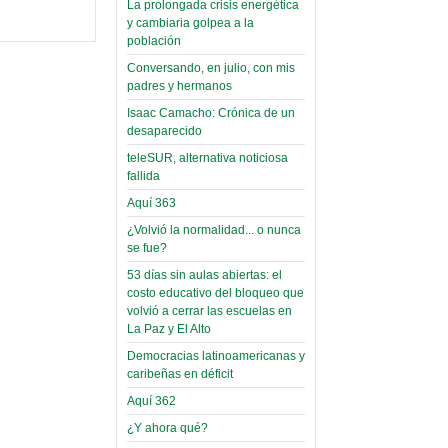
La prolongada crisis energética
Leer Más...
y cambiaria golpea a la
Read more...
Trabajo Social de la UMSA
Infierno Covid
población
volverá a las urnas para elegir a
parte VI:
Conversando, en julio, con mis
su directora
Gabinete de
padres y hermanos
Sábado, 14 Octubre 2023
Áñez se atribuye
Isaac Camacho: Crónica de un
Leer Más...
desaparecido
construcción de
Candidatos del MAS se
hospitales
teleSUR, alternativa noticiosa
presentarán en la UMSA
fallida
Jueves, 14 Septiembre 2023
prefabricados en
Aquí 363
la que no tuvo
Leer Más...
participación;
¿Volvió la normalidad... o nunca
Carrera de Geografía realiza
se fue?
Segundo Congreso Nacional
más de 24 horas
Viernes, 14 Octubre 2022
53 días sin aulas abiertas: el
después rectifica
costo educativo del bloqueo que
parcialmente
Leer Más...
volvió a cerrar las escuelas en
Docentes y estudiantes de
La Paz y El Alto
El Infamatorio
Trabajo Social de la UMSA
Miércoles, 09 Diciembre 2020
Democracias latinoamericanas y
elegirán directora
caribeñas en déficit
Viernes, 14 Octubre 2022
Read more...
Aquí 362
Interpretación
Leer Más...
de un álbum de
¿Y ahora qué?
“Tuna Femenina San Andrés”