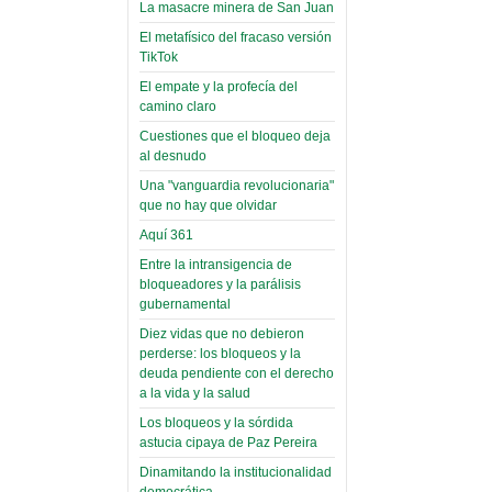
toca y canta con coraje
narco-fotos
La masacre minera de San Juan
Miércoles, 14 Septiembre 2022
(Miscelánea
El metafísico del fracaso versión
Palaciega 8)
TikTok
Leer Más...
Posesionan a dirigentes de
El empate y la profecía del
El Infamatorio
Asociación de Docentes
camino claro
Miércoles, 19 Junio 2019
Domingo, 14 Agosto 2022
Cuestiones que el bloqueo deja
Read more...
al desnudo
Leer Más...
Cosmética
Una "vanguardia revolucionaria"
descolonizadora
que no hay que olvidar
(Miscelánea
Aquí 361
palaciega 7)
Entre la intransigencia de
El Infamatorio
bloqueadores y la parálisis
Lunes, 27 Mayo 2019
gubernamental
Diez vidas que no debieron
Read more...
Creacionismo,
perderse: los bloqueos y la
deuda pendiente con el derecho
filtraciones e
a la vida y la salud
inicio de la
Los bloqueos y la sórdida
campaña del
astucia cipaya de Paz Pereira
MAS
Dinamitando la institucionalidad
democrática