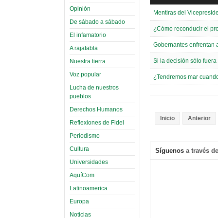
Opinión
Mentiras del Vicepreside
De sábado a sábado
¿Cómo reconducir el pr
El infamatorio
Gobernantes enfrentan a
A rajatabla
Si la decisión sólo fuer
Nuestra tierra
Voz popular
¿Tendremos mar cuando l
Lucha de nuestros
pueblos
Derechos Humanos
Inicio
Anterior
Reflexiones de Fidel
Periodismo
Cultura
Síguenos
a través de
Universidades
AquíCom
Latinoamerica
Europa
Noticias