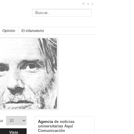
Opinión
El infamatorio
trar
Agencia
de noticias
universitarias Aquí
Comunicación
Visto