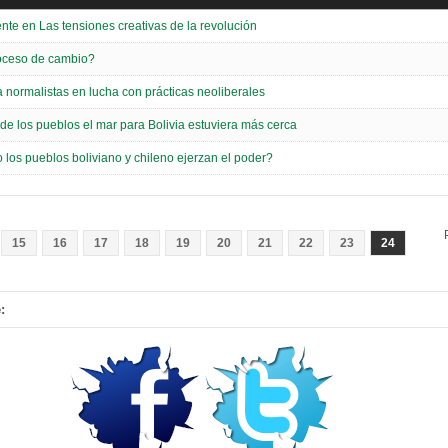
nte en Las tensiones creativas de la revolución
oceso de cambio?
 normalistas en lucha con prácticas neoliberales
a de los pueblos el mar para Bolivia estuviera más cerca
os pueblos boliviano y chileno ejerzan el poder?
15
16
17
18
19
20
21
22
23
24
: