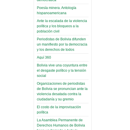
(Miscelánea
palaciega 6)
Poesía minera. Antología
hispanoamericana
El Infamatorio
Domingo, 12 Mayo 2019
Ante la escalada de la violencia
política y los bloqueos a la
Read more...
población civil
Periodistas de Bolivia difunden
un manifiesto por la democracia
y los derechos de todos
Aquí 360
Bolivia vive una coyuntura entre
el desgaste político y la tensión
social
Organizaciones de periodistas
de Bolivia se pronuncian ante la
violencia desatada contra la
ciudadanía y su gremio
El costo de la improvisación
política
La Asamblea Permanente de
Derechos Humanos de Bolivia