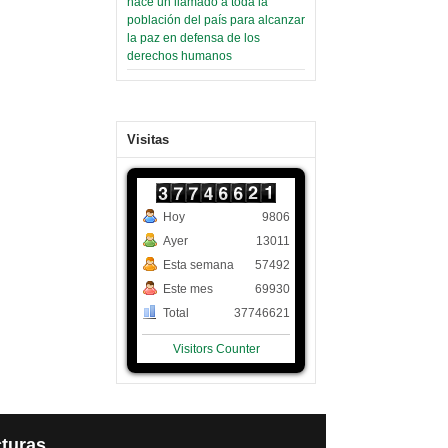
hace un llamado a toda la
población del país para alcanzar
la paz en defensa de los
derechos humanos
Visitas
Hoy
9806
Ayer
13011
Esta semana
57492
Este mes
69930
Total
37746621
Visitors Counter
turas