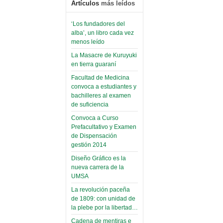
Artículos
más leídos
‘Los fundadores del
alba’, un libro cada vez
menos leído
La Masacre de Kuruyuki
en tierra guaraní
Facultad de Medicina
convoca a estudiantes y
bachilleres al examen
de suficiencia
Convoca a Curso
Prefacultativo y Examen
de Dispensación
gestión 2014
Diseño Gráfico es la
nueva carrera de la
UMSA
La revolución paceña
de 1809: con unidad de
la plebe por la libertad…
Cadena de mentiras e