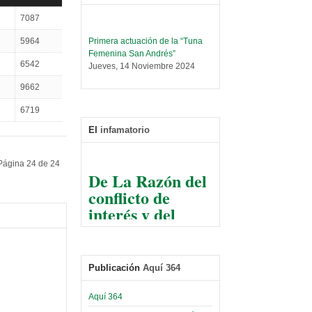
7087
Primera actuación de la “Tuna
5964
Femenina San Andrés”
Jueves, 14 Noviembre 2024
6542
Leer Más...
9662
Trabajo Social prepara
6719
encuentro nacional sobre trata y
tráfico de personas
El
infamatorio
Sábado, 14 Septiembre 2024
Leer Más...
Página 24 de 24
De La Razón del
Centro de Estudiantes organiza
conflicto de
taller de software estadístico en
la UMSA
interés y del
Sábado, 14 Septiembre 2024
razonable arte
de tirar la piedra
Leer Más...
Banco Central otorga
y esconder la
certificados por apoyo al
Publicación
Aquí 364
mano
Séptimo Encuentro de
Economistas
El Infamatorio
Aquí 364
Sábado, 14 Octubre 2023
Jueves, 10 Diciembre 2020