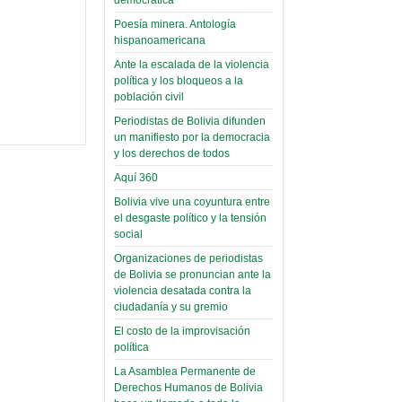
(Miscelánea
palaciega 6)
Poesía minera. Antología
hispanoamericana
El Infamatorio
Ante la escalada de la violencia
Domingo, 12 Mayo 2019
política y los bloqueos a la
población civil
Read more...
Periodistas de Bolivia difunden
un manifiesto por la democracia
y los derechos de todos
Aquí 360
Bolivia vive una coyuntura entre
el desgaste político y la tensión
social
Organizaciones de periodistas
de Bolivia se pronuncian ante la
violencia desatada contra la
ciudadanía y su gremio
El costo de la improvisación
política
La Asamblea Permanente de
Derechos Humanos de Bolivia