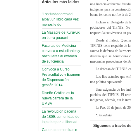
Artículos
más leídos
una licencia ambiental fraudu
indígenas para la construcció
‘Los fundadores del
buena fe, como no fue la de 
alba’, un libro cada vez
Incluso el Delegado de 
menos leído
pobladores del TIPNIS. No o
La Masacre de Kuruyuki
respeten la convivencia en pa
en tierra guaraní
Desde el Palacio Quemado
TIPINIS tiene respaldo de la
Facultad de Medicina
asuma la defensa de la reserv
convoca a estudiantes y
derecha que se beneficiará c
bachilleres al examen
mercancías procedentes de Bra
de suficiencia
La defensa del TIPNIS es 
Convoca a Curso
Prefacultativo y Examen
Los líos actuales que en
de Dispensación
una política equivocada.
gestión 2014
Una exigencia de los ind
Diseño Gráfico es la
pueblos del TIPNIS. El retir
nueva carrera de la
indígenas, además, sin la int
UMSA
La Paz, 29 de junio de 20
La revolución paceña
*Periodista
de 1809: con unidad de
la plebe por la libertad…
Síguenos
a través de
Cadena de mentiras e