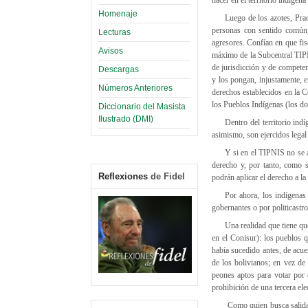
Homenaje
Luego de los azotes, Prad
personas con sentido común,
Lecturas
agresores. Confían en que fis
Avisos
máximo de la Subcentral TIPN
de jurisdicción y de competen
Descargas
y los pongan, injustamente, e
Números Anteriores
derechos establecidos en la 
los Pueblos Indígenas (los do
Diccionario del Masista
Ilustrado (DMI)
Dentro del territorio in
asimismo, son ejercidos legal
Y si en el TIPNIS no se a
derecho y, por tanto, como 
Reflexiones
de Fidel
podrán aplicar el derecho a la
Por ahora, los indígenas
gobernantes o por politicastro
Una realidad que tiene qu
en el Conisur): los pueblos 
había sucedido antes, de acue
de los bolivianos; en vez de 
peones aptos para votar por 
prohibición de una tercera ele
Como quien busca salidas