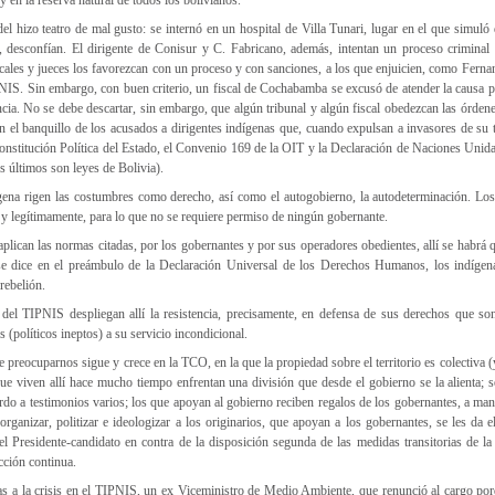
el hizo teatro de mal gusto: se internó en un hospital de Villa Tunari, lugar en el que simuló 
 desconfían. El dirigente de Conisur y C. Fabricano, además, intentan un proceso criminal 
cales y jueces los favorezcan con un proceso y con sanciones, a los que enjuicien, como Ferna
IS. Sin embargo, con buen criterio, un fiscal de Cochabamba se excusó de atender la causa pa
cia. No se debe descartar, sin embargo, que algún tribunal y algún fiscal obedezcan las órden
n el banquillo de los acusados a dirigentes indígenas que, cuando expulsan a invasores de su te
Constitución Política del Estado, el Convenio 169 de la OIT y la Declaración de Naciones Uni
s últimos son leyes de Bolivia).
dígena rigen las costumbres como derecho, así como el autogobierno, la autodeterminación. Lo
 y legítimamente, para lo que no se requiere permiso de ningún gobernante.
plican las normas citadas, por los gobernantes y por sus operadores obedientes, allí se habrá 
se dice en el preámbulo de la Declaración Universal de los Derechos Humanos, los indígen
 rebelión.
 del TIPNIS despliegan allí la resistencia, precisamente, en defensa de sus derechos que so
s (políticos ineptos) a su servicio incondicional.
e preocuparnos sigue y crece en la TCO, en la que la propiedad sobre el territorio es colectiva 
que viven allí hace mucho tiempo enfrentan una división que desde el gobierno se la alienta;
rdo a testimonios varios; los que apoyan al gobierno reciben regalos de los gobernantes, a man
organizar, politizar e ideologizar a los originarios, que apoyan a los gobernantes, se les da e
el Presidente-candidato en contra de la disposición segunda de las medidas transitorias de la
cción continua.
 a la crisis en el TIPNIS, un ex Viceministro de Medio Ambiente, que renunció al cargo por