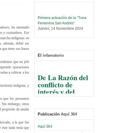
Primera actuación de la “Tuna
Femenina San Andrés”
Jueves, 14 Noviembre 2024
dores, ha intentado
os y costumbres. Ese
Leer Más...
X marcha indígenas en
Trabajo Social prepara
n, además, debió ser
encuentro nacional sobre trata y
a que tiene sus bases
tráfico de personas
El
infamatorio
Sábado, 14 Septiembre 2024
ecordemos que un jefe
omprende operaciones
Leer Más...
De La Razón del
udan a cultivar a los
Centro de Estudiantes organiza
conflicto de
taller de software estadístico en
la UMSA
erritorio indígena, y
interés y del
Sábado, 14 Septiembre 2024
razonable arte
ra que los presuntos
de tirar la piedra
Leer Más...
S. Sin embargo, otros
Banco Central otorga
y esconder la
l propósito de anular
certificados por apoyo al
Publicación
Aquí 364
mano
Séptimo Encuentro de
ricado, a la que fue
Economistas
El Infamatorio
Aquí 364
 éste nada tenía que
Sábado, 14 Octubre 2023
Jueves, 10 Diciembre 2020