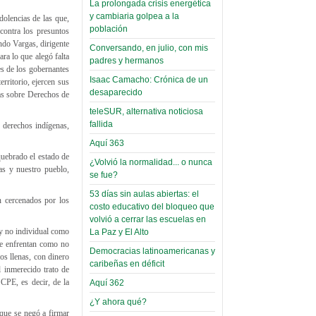
La prolongada crisis energética
Leer Más...
y cambiaria golpea a la
dolencias de las que,
Read more...
Trabajo Social de la UMSA
Infierno Covid
población
contra los presuntos
volverá a las urnas para elegir a
ndo Vargas, dirigente
parte VI:
Conversando, en julio, con mis
su directora
ra lo que alegó falta
padres y hermanos
Gabinete de
Sábado, 14 Octubre 2023
es de los gobernantes
Áñez se atribuye
Isaac Camacho: Crónica de un
rritorio, ejercen sus
Leer Más...
desaparecido
das sobre Derechos de
construcción de
Candidatos del MAS se
teleSUR, alternativa noticiosa
hospitales
presentarán en la UMSA
fallida
s derechos indígenas,
Jueves, 14 Septiembre 2023
prefabricados en
Aquí 363
la que no tuvo
Leer Más...
quebrado el estado de
¿Volvió la normalidad... o nunca
participación;
Carrera de Geografía realiza
as y nuestro pueblo,
se fue?
Segundo Congreso Nacional
más de 24 horas
Viernes, 14 Octubre 2022
53 días sin aulas abiertas: el
después rectifica
n cercenados por los
costo educativo del bloqueo que
parcialmente
Leer Más...
volvió a cerrar las escuelas en
Docentes y estudiantes de
(y no individual como
La Paz y El Alto
El Infamatorio
Trabajo Social de la UMSA
 se enfrentan como no
Democracias latinoamericanas y
Miércoles, 09 Diciembre 2020
elegirán directora
os llenas, con dinero
caribeñas en déficit
Viernes, 14 Octubre 2022
l inmerecido trato de
Read more...
 CPE, es decir, de la
Aquí 362
Interpretación
Leer Más...
de un álbum de
¿Y ahora qué?
“Tuna Femenina San Andrés”
que se negó a firmar