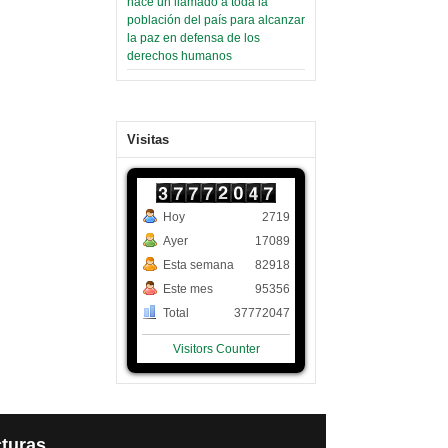
hace un llamado a toda la
población del país para alcanzar
la paz en defensa de los
derechos humanos
Visitas
Hoy
2719
Ayer
17089
Esta semana
82918
Este mes
95356
Total
37772047
Visitors Counter
turas