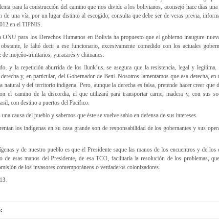
lenta para la construcción del camino que nos divide a los bolivianos, aconsejó hace días una
n de una vía, por un lugar distinto al escogido; consulta que debe ser de veras previa, infor
2012 en el TIPNIS.
la ONU para los Derechos Humanos en Bolivia ha propuesto que el gobierno inaugure nueva
bstante, le faltó decir a ese funcionario, excesivamente comedido con los actuales goberna
z de mojeño-trinitarios, yuracarés y chimanes.
, y la repetición aburrida de los llunk’us, se asegura que la resistencia, legal y legítima,
 derecha y, en particular, del Gobernador de Beni. Nosotros lamentamos que esa derecha, en u
a natural y del territorio indígena. Pero, aunque la derecha es falsa, pretende hacer creer que 
on el camino de la discordia, el que utilizará para transportar carne, madera y, con sus soc
sil, con destino a puertos del Pacífico.
una causa del pueblo y sabemos que éste se vuelve sabio en defensa de sus intereses.
frentan los indígenas en su casa grande son de responsabilidad de los gobernantes y sus oper
ígenas y de nuestro pueblo es que el Presidente saque las manos de los encuentros y de los 
o de esas manos del Presidente, de esa TCO, facilitaría la resolución de los problemas, que 
romisión de los invasores contemporáneos o verdaderos colonizadores.
13.
: