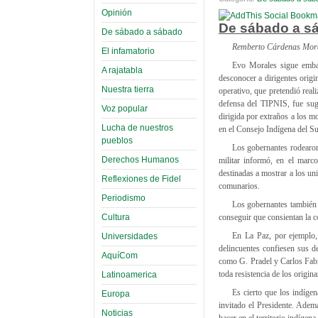
Opinión
De sábado a sá
De sábado a sábado
Remberto Cárdenas Mor
El infamatorio
Evo Morales sigue embar
A rajatabla
desconocer a dirigentes orig
Nuestra tierra
operativo, que pretendió real
defensa del TIPNIS, fue sug
Voz popular
dirigida por extraños a los m
Lucha de nuestros
en el Consejo Indígena del Sur
pueblos
Los gobernantes rodearon
Derechos Humanos
militar informó, en el marc
destinadas a mostrar a los u
Reflexiones de Fidel
comunarios.
Periodismo
Los gobernantes también h
Cultura
conseguir que consientan la c
En La Paz, por ejemplo, 
Universidades
delincuentes confiesen sus d
AquíCom
como G. Pradel y Carlos Fabri
toda resistencia de los origin
Latinoamerica
Es cierto que los indíge
Europa
invitado el Presidente. Adem
Noticias
hacer en el territorio indígena