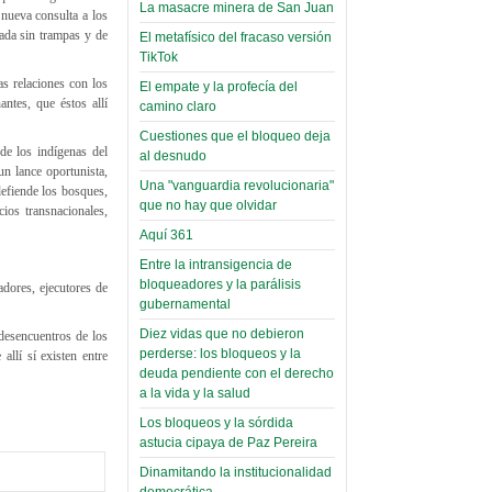
toca y canta con coraje
narco-fotos
La masacre minera de San Juan
 nueva consulta a los
Miércoles, 14 Septiembre 2022
(Miscelánea
mada sin trampas y de
El metafísico del fracaso versión
Palaciega 8)
TikTok
Leer Más...
Posesionan a dirigentes de
s relaciones con los
El empate y la profecía del
El Infamatorio
Asociación de Docentes
ntes, que éstos allí
camino claro
Miércoles, 19 Junio 2019
Domingo, 14 Agosto 2022
Cuestiones que el bloqueo deja
 de los indígenas del
Read more...
al desnudo
Leer Más...
Cosmética
n lance oportunista,
Una "vanguardia revolucionaria"
defiende los bosques,
descolonizadora
que no hay que olvidar
ios transnacionales,
(Miscelánea
Aquí 361
palaciega 7)
Entre la intransigencia de
El Infamatorio
bloqueadores y la parálisis
adores, ejecutores de
Lunes, 27 Mayo 2019
gubernamental
Diez vidas que no debieron
desencuentros de los
Read more...
perderse: los bloqueos y la
Creacionismo,
allí sí existen entre
deuda pendiente con el derecho
filtraciones e
a la vida y la salud
inicio de la
Los bloqueos y la sórdida
campaña del
astucia cipaya de Paz Pereira
MAS
Dinamitando la institucionalidad
democrática