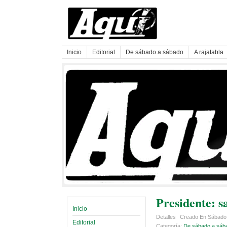
Inicio
Editorial
De sábado a sábado
A rajatabla
Presidente: s
Inicio
Detalles
Creado En Sábado,
Editorial
Categoría:
De sábado a sáb