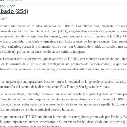
bado (254)
ales*
rando sus manos en asuntos indígenas del TIPNIS. Los últimos días, mediante sus opera
inarios de esa Tierra Comunitaria de Origen (TCO), elegidos democráticamente y según sus us
izar una reunión de corregidores, básicamente, para desconocer a los dirigentes de la VIII y I
erida, promovida, financiada y organizada por instrucciones de los gobernantes. Esa reunió
ojeño-trinitarios, yuracarés y chimanes, entre otros, por Gumercindo Pradel, un cocalero masist
 (Conisur), por tanto, un entrometido en ese territorio indígena.
 el accionar de sus operadores, que invadieron el TIPNIS, con militares vestidos de civil. R
o de la consulta de 2012, que allí desplegarían un programa de “acción cívica”, la que c
niformados como amigos de los indígenas, por eso atienden enfermos, curan muelas y a veces ay
an negado que sus operadores busquen torcer la voluntad de la gente de la reserva natural y t
onstrucción del camino de la discordia, entre Villa Tunari y San Ignacio de Moxos.
el senador Rojas, que colgó perros en su natal Achacachi y sugirió legalizar la tortura pa
elitos, ha dicho que hasta después de las elecciones no se abrirá la vía por medio del TIPNI
cano, afilados, están detrás de la representación de todos los indígenas de aquella TCO, con e
arios en defensa de la vida, el principal derecho humano.
nas que viven en el TIPNIS impidieron la reunión de corregidores promovida por Pradel y Fab
ás, como dijeron sus autores, chicotearon a Gumercindo Pradel, después de que le dijeron que
 y en la reserva natural de todos los bolivianos.