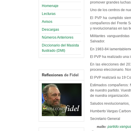
promover grandes luchas
Homenaje
Uno de los centros de nue
Lecturas
El PVP ha cumplido siemp
Avisos
compañeros del Frente Sa
y revolucionarias en las 
Descargas
Militantes vanguardista
Números Anteriores
Salvador.
Diccionario del Masista
En 1983-84 lamentablement
Ilustrado (DMI)
El PVP ha realizado una i
En las elecciones del 201
proceso eleccionario. No
Reflexiones
de Fidel
El PVP realizará su 19 Co
Estimados compañeros: N
de nuestro partido. Vuest
de nuestra organización.
Saludos revolucionarios,
Humberto Vargas Carbone
Secretario General
mailto:
partido.vangu