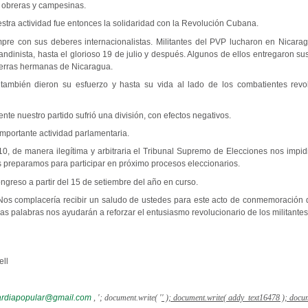
 obreras y campesinas.
stra actividad fue entonces la solidaridad con la Revolución Cubana.
re con sus deberes internacionalistas. Militantes del PVP lucharon en Nicarag
ndinista, hasta el glorioso 19 de julio y después. Algunos de ellos entregaron s
tierras hermanas de Nicaragua.
s también dieron su esfuerzo y hasta su vida al lado de los combatientes revo
e nuestro partido sufrió una división, con efectos negativos.
mportante actividad parlamentaria.
0, de manera ilegítima y arbitraria el Tribunal Supremo de Elecciones nos impidi
s preparamos para participar en próximo procesos eleccionarios.
ngreso a partir del 15 de setiembre del año en curso.
os complacería recibir un saludo de ustedes para este acto de conmemoración d
ras palabras nos ayudarán a reforzar el entusiasmo revolucionario de los militante
ll
ardiapopular@gmail.com
, '; document.write( '
' ); document.write( addy_text16478 ); docum