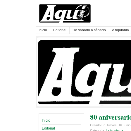
Inicio
Editorial
De sábado a sábado
A rajatabla
80 aniversari
Inicio
Creado En Jueves, 16 Junio
Editorial
Categoría:
La izquierda