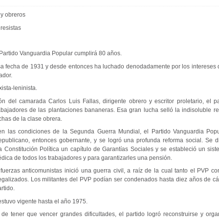
 y obreros
resistas
 Partido Vanguardia Popular cumplirá 80 años.
a fecha de 1931 y desde entonces ha luchado denodadamente por los intereses d
ador.
ista-leninista.
ón del camarada Carlos Luis Fallas, dirigente obrero y escritor proletario, el p
abajadores de las plantaciones bananeras. Esa gran lucha selló la indisoluble re
chas de la clase obrera.
en las condiciones de la Segunda Guerra Mundial, el Partido Vanguardia Pop
epublicano, entonces gobernante, y se logró una profunda reforma social. Se d
la Constitución Política un capítulo de Garantías Sociales y se estableció un si
édica de todos los trabajadores y para garantizarles una pensión.
uerzas anticomunistas inició una guerra civil, a raíz de la cual tanto el PVP c
ilegalizados. Los militantes del PVP podían ser condenados hasta diez años de cá
rtido.
estuvo vigente hasta el año 1975.
de tener que vencer grandes dificultades, el partido logró reconstruirse y organ