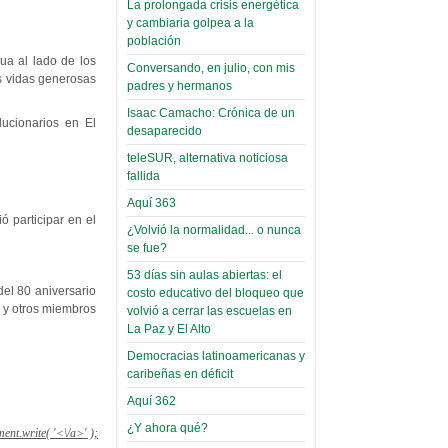
La prolongada crisis energética
Leer Más...
y cambiaria golpea a la
Read more...
Trabajo Social de la UMSA
Infierno Covid
población
volverá a las urnas para elegir a
ua al lado de los
parte VI:
Conversando, en julio, con mis
su directora
us vidas generosas
Gabinete de
padres y hermanos
Sábado, 14 Octubre 2023
Áñez se atribuye
Isaac Camacho: Crónica de un
lucionarios en El
Leer Más...
desaparecido
construcción de
Candidatos del MAS se
hospitales
teleSUR, alternativa noticiosa
presentarán en la UMSA
fallida
Jueves, 14 Septiembre 2023
prefabricados en
Aquí 363
la que no tuvo
Leer Más...
ó participar en el
participación;
¿Volvió la normalidad... o nunca
Carrera de Geografía realiza
se fue?
Segundo Congreso Nacional
más de 24 horas
Viernes, 14 Octubre 2022
53 días sin aulas abiertas: el
después rectifica
el 80 aniversario
costo educativo del bloqueo que
parcialmente
Leer Más...
s y otros miembros
volvió a cerrar las escuelas en
Docentes y estudiantes de
La Paz y El Alto
El Infamatorio
Trabajo Social de la UMSA
Miércoles, 09 Diciembre 2020
Democracias latinoamericanas y
elegirán directora
caribeñas en déficit
Viernes, 14 Octubre 2022
Read more...
Aquí 362
Interpretación
Leer Más...
de un álbum de
¿Y ahora qué?
“Tuna Femenina San Andrés”
ent.write( '<\/a>' );