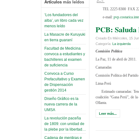
//-->
Artículos
más leídos
TEL 2225 8300 FAX 2
‘Los fundadores del
e-mail:
pvp.costarica.in
alba’, un libro cada vez
PCB: Saluda 
menos leído
La Masacre de Kuruyuki
Creado En Miércoles, 15 Ju
en tierra guaraní
Categoría:
La izquierda
Facultad de Medicina
Comisión Política
convoca a estudiantes y
La Paz, 11 de abril de 2011.
bachilleres al examen
de suficiencia
Camaradas
Convoca a Curso
Comisión Política del Partid
Prefacultativo y Examen
Lima-Perú
de Dispensación
gestión 2014
Estimado camaradas: Tenem
coalición “Gana Perú”, de la
Diseño Gráfico es la
Ollanta.
nueva carrera de la
UMSA
Leer más...
La revolución paceña
de 1809: con unidad de
la plebe por la libertad…
Cadena de mentiras e