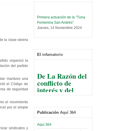
Primera actuación de la “Tuna
Femenina San Andrés”
Jueves, 14 Noviembre 2024
Leer Más...
e la clase obrera
Trabajo Social prepara
encuentro nacional sobre trata y
tráfico de personas
El
infamatorio
Sábado, 14 Septiembre 2024
artido organizó la
lación del partido
Leer Más...
De La Razón del
Centro de Estudiantes organiza
conflicto de
taller de software estadístico en
ular mantuvo una
la UMSA
ictó el Código de
interés y del
Sábado, 14 Septiembre 2024
stema de seguridad
razonable arte
de tirar la piedra
Leer Más...
omo el movimiento
Banco Central otorga
y esconder la
rcel por el simple
certificados por apoyo al
Publicación
Aquí 364
mano
Séptimo Encuentro de
Economistas
El Infamatorio
Aquí 364
Sábado, 14 Octubre 2023
izar sindicatos y
Jueves, 10 Diciembre 2020