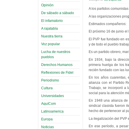
Opinión
A los partidos comunistas
De sábado a sábado
A las organizaciones prog
El infamatorio
Estimados compañeros:
A rajatabla
El próximo 16 de junio el
Nuestra tierra
El PVP fue fundado en es
Voz popular
y de todo el pueblo trabaj
Lucha de nuestros
Es un partido obrero, marx
pueblos
En 1934, bajo la direcci
primera huelga de los tr
Derechos Humanos
recién fundado con las lu
Reflexiones de Fidel
En los años cuarentas, 
Periodismo
alianza con el Partido R
Trabajo, se incorporó a 
Cultura
social para la atención m
Universidades
En 1948 una alianza de f
AquíCom
sindical clasista fueron 
hecho de pertenecer al pa
Latinoamerica
La ilegalización del PVP 
Europa
En ese período, a pesar 
Noticias