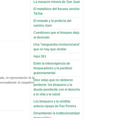
toca y canta con coraje
narco-fotos
La masacre minera de San Juan
Miércoles, 14 Septiembre 2022
(Miscelánea
El metafísico del fracaso versión
Palaciega 8)
TikTok
Leer Más...
Posesionan a dirigentes de
El empate y la profecía del
El Infamatorio
Asociación de Docentes
camino claro
Miércoles, 19 Junio 2019
Domingo, 14 Agosto 2022
Cuestiones que el bloqueo deja
Read more...
al desnudo
Leer Más...
Cosmética
Una "vanguardia revolucionaria"
descolonizadora
que no hay que olvidar
(Miscelánea
Aquí 361
palaciega 7)
Entre la intransigencia de
El Infamatorio
bloqueadores y la parálisis
Lunes, 27 Mayo 2019
gubernamental
ala, en representación de la
Diez vidas que no debieron
Read more...
 personalmente al compañero
Creacionismo,
perderse: los bloqueos y la
deuda pendiente con el derecho
filtraciones e
a la vida y la salud
inicio de la
Los bloqueos y la sórdida
campaña del
astucia cipaya de Paz Pereira
MAS
Dinamitando la institucionalidad
democrática