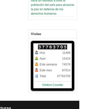
hace un llamado a toda la
población del país para alcanzar
la paz en defensa de los
derechos humanos
Visitas
Hoy
11466
Ayer
15424
Esta semana
74576
Este mes
87014
Total
37763705
Visitors Counter
turas