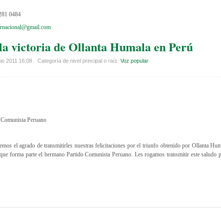
281 0484
ternacional@gmail.com
la victoria de Ollanta Humala en Perú
nio 2011 16:08
Categoría de nivel principal o raíz:
Voz popular
o Comunista Peruano
os el agrado de transmitirles nuestras felicitaciones por el triunfo obtenido por Ollanta Hum
 que forma parte el hermano Partido Comunista Peruano. Les rogamos transmitir este saludo