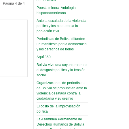
(Miscelánea
Página 4 de 4
palaciega 6)
Poesía minera. Antología
hispanoamericana
El Infamatorio
Domingo, 12 Mayo 2019
Ante la escalada de la violencia
política y los bloqueos a la
Read more...
población civil
Periodistas de Bolivia difunden
un manifiesto por la democracia
y los derechos de todos
Aquí 360
Bolivia vive una coyuntura entre
el desgaste político y la tensión
social
Organizaciones de periodistas
de Bolivia se pronuncian ante la
violencia desatada contra la
ciudadanía y su gremio
El costo de la improvisación
política
La Asamblea Permanente de
Derechos Humanos de Bolivia