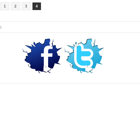
1
2
3
4
: