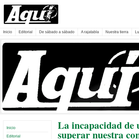
Inicio
Editorial
De sábado a sábado
A rajatabla
Nuestra tierra
Lu
La incapacidad de 
Inicio
superar nuestra con
Editorial