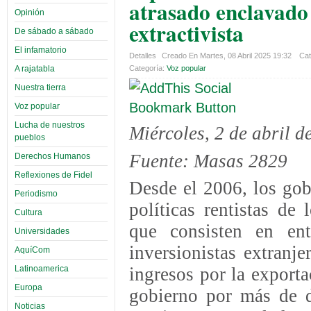
atrasado enclavado
Opinión
extractivista
De sábado a sábado
El infamatorio
Detalles
Creado En Martes, 08 Abril 2025 19:32
Cat
A rajatabla
Categoría:
Voz popular
Nuestra tierra
Voz popular
Lucha de nuestros
Miércoles, 2 de abril d
pueblos
Fuente: Masas 2829
Derechos Humanos
Reflexiones de Fidel
Desde el 2006, los gob
Periodismo
políticas rentistas de 
Cultura
que consisten en ent
Universidades
inversionistas extranj
AquíCom
Latinoamerica
ingresos por la exporta
Europa
gobierno por más de d
Noticias