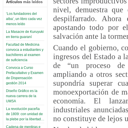
sectores improductivos
Artículos
más leídos
nivel, demuestra que 
‘Los fundadores del
despilfarrado. Ahora
alba’, un libro cada vez
menos leído
apostando todo por el
La Masacre de Kuruyuki
salvación ante la torme
en tierra guaraní
Facultad de Medicina
Cuando el gobierno, co
convoca a estudiantes y
ingresos del Estado a l
bachilleres al examen
de suficiencia
de “un proceso de i
Convoca a Curso
ampliando a otros sect
Prefacultativo y Examen
de Dispensación
supondría superar cua
gestión 2014
monoexportación de mat
Diseño Gráfico es la
nueva carrera de la
economía. El lanza
UMSA
industriales anunciada
La revolución paceña
de 1809: con unidad de
no constituye de lejos 
la plebe por la libertad…
Cadena de mentiras e