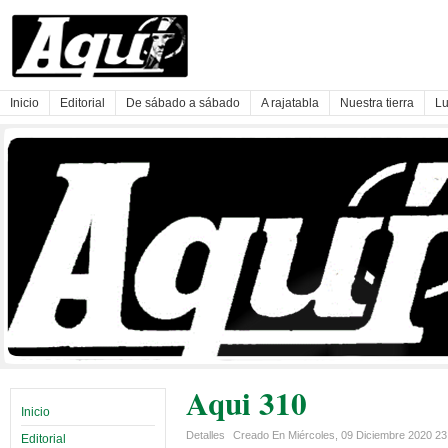
Inicio
Editorial
De sábado a sábado
A rajatabla
Nuestra tierra
Lu
Aqui 310
Inicio
Detalles
Creado En Miércoles, 09 Diciembre 2020 2
Editorial