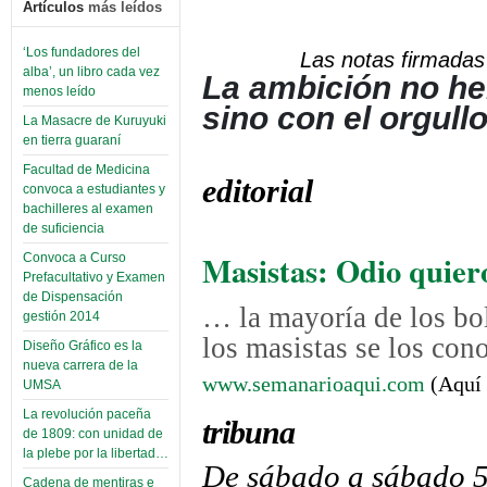
Artículos
más leídos
‘Los fundadores del
Las notas firmadas 
alba’, un libro cada vez
La ambición no he
menos leído
sino con el orgullo
La Masacre de Kuruyuki
en tierra guaraní
Facultad de Medicina
editorial
convoca a estudiantes y
bachilleres al examen
de suficiencia
Masistas: Odio quier
Convoca a Curso
Prefacultativo y Examen
de Dispensación
…
la mayoría de los bo
gestión 2014
los masistas se los con
Diseño Gráfico es la
nueva carrera de la
www.semanarioaqui.com
(Aquí 
UMSA
La revolución paceña
tribuna
de 1809: con unidad de
la plebe por la libertad…
De sábado a sábado 
Cadena de mentiras e