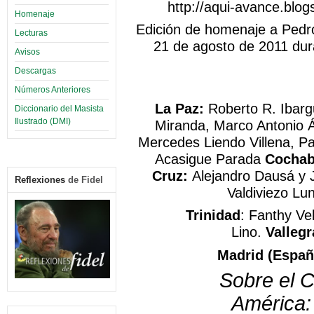
http://aqui-avance.blo
Homenaje
Edición de homenaje a Pedro
Lecturas
21 de agosto de 2011 dur
Avisos
Descargas
Números Anteriores
La Paz:
Roberto R. Ibarg
Diccionario del Masista
Ilustrado (DMI)
Miranda, Marco Antonio Á
Mercedes Liendo Villena, Pa
Acasigue Parada
Cocha
Cruz:
Alejandro Dausá y 
Reflexiones
de Fidel
Valdiviezo Lu
Trinidad
: Fanthy Ve
Lino.
Valleg
Madrid (Españ
Sobre el 
América