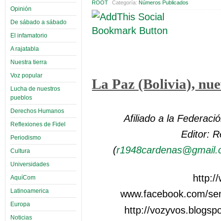
ROOT
Categoría:
Números Publicados
Opinión
De sábado a sábado
El infamatorio
A rajatabla
Nuestra tierra
Voz popular
La Paz (Bolivia), nu
Lucha de nuestros
pueblos
Derechos Humanos
Afiliado a la Federaci
Reflexiones de Fidel
Editor: 
Periodismo
(
r1948cardenas@gmail
Cultura
Universidades
http:
AquíCom
Latinoamerica
www.facebook.com/sem
Europa
http://vozyvos.blogsp
Noticias