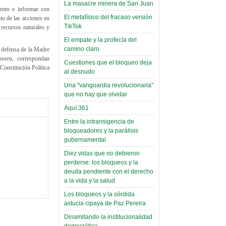
toca y canta con coraje
narco-fotos
La masacre minera de San Juan
ento e informar con
Miércoles, 14 Septiembre 2022
(Miscelánea
El metafísico del fracaso versión
to de las acciones en
Palaciega 8)
TikTok
recursos naturales y
Leer Más...
Posesionan a dirigentes de
El empate y la profecía del
El Infamatorio
Asociación de Docentes
camino claro
e defensa de la Madre
Miércoles, 19 Junio 2019
Domingo, 14 Agosto 2022
laboren, correspondan
Cuestiones que el bloqueo deja
 Constitución Política
Read more...
al desnudo
Leer Más...
Cosmética
Una "vanguardia revolucionaria"
descolonizadora
que no hay que olvidar
(Miscelánea
Aquí 361
palaciega 7)
Entre la intransigencia de
El Infamatorio
bloqueadores y la parálisis
Lunes, 27 Mayo 2019
gubernamental
Diez vidas que no debieron
Read more...
perderse: los bloqueos y la
Creacionismo,
deuda pendiente con el derecho
filtraciones e
a la vida y la salud
inicio de la
Los bloqueos y la sórdida
campaña del
astucia cipaya de Paz Pereira
MAS
Dinamitando la institucionalidad
democrática