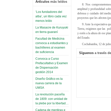
Artículos
más leídos
8. Nos comprometemos a
amplitud y profundidad sobre
‘Los fundadores del
defensa y cuidado del medio
alba’, un libro cada vez
proyectos que les afecten (p
menos leído
9. Ante la expectativa q
La Masacre de Kuruyuki
Tierra, exigimos que las pol
en tierra guaraní
y estén a la altura de ese pl
del Estado.
Facultad de Medicina
convoca a estudiantes y
Cochabamba, 12 de julio
bachilleres al examen
de suficiencia
Síguenos
a través de
Convoca a Curso
Prefacultativo y Examen
de Dispensación
gestión 2014
Diseño Gráfico es la
nueva carrera de la
UMSA
La revolución paceña
de 1809: con unidad de
la plebe por la libertad…
Cadena de mentiras e