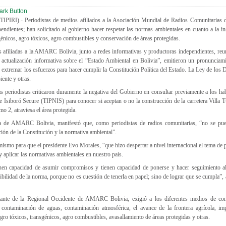
TIPIRI).- Periodistas de medios afiliados a la Asociación Mundial de Radios Comunitaria
endientes; han solicitado al gobierno hacer respetar las normas ambientales en cuanto a la i
génicos, agro tóxicos, agro combustibles y conservación de áreas protegidas.
 afiliadas a la AMARC Bolivia, junto a redes informativas y productoras independientes, reun
 actualización informativa sobre el “Estado Ambiental en Bolivia”, emitieron un pronunciami
extremar los esfuerzos para hacer cumplir la Constitución Política del Estado. La Ley de los
ente y otras.
las periodistas criticaron duramente la negativa del Gobierno en consultar previamente a los hab
 Isiboró Secure (TIPNIS) para conocer si aceptan o no la construcción de la carretera Villa 
 2, atraviesa el área protegida.
a de AMARC Bolivia, manifestó que, como periodistas de radios comunitarias, “no se pue
ción de la Constitución y la normativa ambiental”.
ismo para que el presidente Evo Morales, “que hizo despertar a nivel internacional el tema de 
y aplicar las normativas ambientales en nuestro país.
nen capacidad de asumir compromisos y tienen capacidad de ponerse y hacer seguimiento a
ibilidad de la norma, porque no es cuestión de tenerla en papel; sino de lograr que se cumpla”, 
tante de la Regional Occidente de AMARC Bolivia, exigió a los diferentes medios de co
 contaminación de aguas, contaminación atmosférica, el avance de la frontera agrícola, im
 agro tóxicos, transgénicos, agro combustibles, avasallamiento de áreas protegidas y otras.