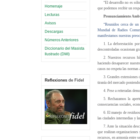
“El desarrollo no es sól
Homenaje
que podemos recibir un resp
Lecturas
Pronunciamiento Ambi
Avisos
“
Reunidos cerca de un c
Mundial de Radios Comunit
Descargas
manifestamos nuestras preocu
Números Anteriores
1. La deforestación por
Diccionario del Masista
descontroladas ocasionan gra
Ilustrado (DMI)
2. Nuestros recursos hí
haciendo desaparecer nuestro
casos no respeta las normas 
3. Grandes extensiones de
Reflexiones
de Fidel
tiranía del mercado poniendo 
4. Pese a reiteradas denu
5. Rechazamos la apert
consecuencias sociales, econ
6. El manejo de residuos
las ciudades intermedias y la
7. Ante la situación des
que realizan organizaciones 
recursos, en armonía entre s