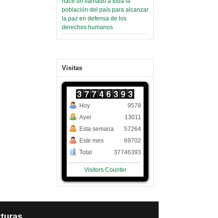
hace un llamado a toda la
población del país para alcanzar
la paz en defensa de los
derechos humanos
Visitas
Hoy
9578
Ayer
13011
Esta semana
57264
Este mes
69702
Total
37746393
Visitors Counter
turas