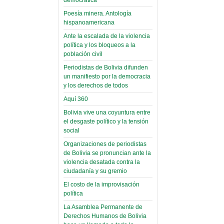
(Miscelánea
palaciega 6)
Poesía minera. Antología
hispanoamericana
El Infamatorio
Ante la escalada de la violencia
Domingo, 12 Mayo 2019
política y los bloqueos a la
población civil
Read more...
Periodistas de Bolivia difunden
un manifiesto por la democracia
y los derechos de todos
Aquí 360
Bolivia vive una coyuntura entre
el desgaste político y la tensión
social
Organizaciones de periodistas
de Bolivia se pronuncian ante la
violencia desatada contra la
ciudadanía y su gremio
El costo de la improvisación
política
La Asamblea Permanente de
Derechos Humanos de Bolivia