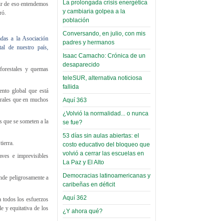
La prolongada crisis energética
tir de eso entendemos
Leer Más...
y cambiaria golpea a la
guró.
Read more...
Trabajo Social de la UMSA
Infierno Covid
población
volverá a las urnas para elegir a
parte VI:
Conversando, en julio, con mis
su directora
adas a la Asociación
padres y hermanos
Gabinete de
Sábado, 14 Octubre 2023
al de nuestro país,
Áñez se atribuye
Isaac Camacho: Crónica de un
Leer Más...
desaparecido
construcción de
 forestales y quemas
Candidatos del MAS se
teleSUR, alternativa noticiosa
hospitales
presentarán en la UMSA
fallida
Jueves, 14 Septiembre 2023
prefabricados en
ento global que está
nerales que en muchos
Aquí 363
la que no tuvo
Leer Más...
¿Volvió la normalidad... o nunca
participación;
Carrera de Geografía realiza
as que se someten a la
se fue?
Segundo Congreso Nacional
más de 24 horas
Viernes, 14 Octubre 2022
53 días sin aulas abiertas: el
después rectifica
ierra.
costo educativo del bloqueo que
parcialmente
Leer Más...
volvió a cerrar las escuelas en
aves e imprevisibles
Docentes y estudiantes de
La Paz y El Alto
El Infamatorio
Trabajo Social de la UMSA
Democracias latinoamericanas y
Miércoles, 09 Diciembre 2020
ande peligrosamente a
elegirán directora
caribeñas en déficit
Viernes, 14 Octubre 2022
Read more...
Aquí 362
Interpretación
a todos los esfuerzos
Leer Más...
e y equitativa de los
de un álbum de
¿Y ahora qué?
“Tuna Femenina San Andrés”