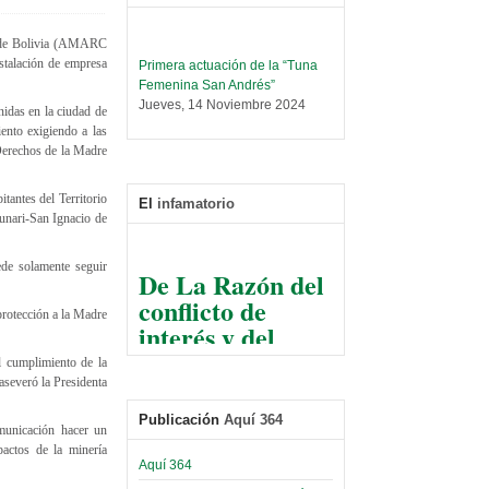
s de Bolivia (AMARC
Primera actuación de la “Tuna
nstalación de empresa
Femenina San Andrés”
Jueves, 14 Noviembre 2024
idas en la ciudad de
ento exigiendo a las
Leer Más...
 Derechos de la Madre
Trabajo Social prepara
encuentro nacional sobre trata y
tráfico de personas
itantes del Territorio
El
infamatorio
Sábado, 14 Septiembre 2024
Tunari-San Ignacio de
Leer Más...
De La Razón del
de solamente seguir
Centro de Estudiantes organiza
conflicto de
taller de software estadístico en
la UMSA
protección a la Madre
interés y del
Sábado, 14 Septiembre 2024
razonable arte
l cumplimiento de la
de tirar la piedra
Leer Más...
aseveró la Presidenta
Banco Central otorga
y esconder la
certificados por apoyo al
Publicación
Aquí 364
mano
municación hacer un
Séptimo Encuentro de
pactos de la minería
Economistas
El Infamatorio
Aquí 364
Sábado, 14 Octubre 2023
Jueves, 10 Diciembre 2020