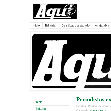
Inicio
Editorial
De sábado a sábado
A rajatabla
Periodistas e
Inicio
Detalles
Creado En Viernes,
Editorial
Categoría:
Nuestra tierra