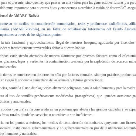
o para el presente; sino que hay que pensar en una visión para las generaciones futuras y a par
aldo muy importante para nuestros hijos y empecemos a cambiar la visión de desarrollo”, ase
ental de AMARC Bolivia
entenar de medios de comunicación comunitarios, redes y productoras radiofónicas, afili
arias (AMARC-Bolivia), en un Taller de actualización Informativa del Estado Ambient
paciones a través de los siguientes puntos:
 la tala irracional y aprovechamiento ilegal de nuestros bosques, agudizada por incendios
ndes y frecuentemente irreversibles daños a nuestro hábitat.
dricos están siendo afectados de manera alarmante por diversos factores como el calentami
s glaciares, lagos y vertientes; la contaminación creciente por la explotación de recursos mi
ambientales.
 tierras se convierten en desiertos no sólo por factores naturales, sino por prácticas productiv
en riesgo la soberanía alimentaria de las actuales y futuras generaciones.
ncias, continúa el uso de plaguicidas altamente peligrosos para la salud humana y para la madre t
ura al uso de semillas genéticamente modificadas (transgénicos) que pueden ocasionar gr
ómicas y ambientales.
 sólidos (basura) se ha convertido en un problema que afecta a las grandes ciudades y se exp
s áreas rurales donde los servicios o no existen o son ineficientes.
crita en los puntos anteriores, los medios de comunicación comunitarios apoyamos con firmez
sociales, instituciones gubernamentales y no gubernamentales en pro de la utilización sostenibl
eres humanos y naturaleza.