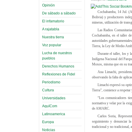
Opinión
Cochabamba, 14 Jul. (A
De sábado a sábado
Bolivia) y productores indep
El infamatorio
mineras, utilización de trans
A rajatabla
Las Radios Comunitarias
Cochabamba, en el taller de
Nuestra tierra
autoridades gubernamentales 
Voz popular
Tierra, la Ley de Medio Ambi
Lucha de nuestros
Durante el taller, los y 
pueblos
Indígena Nacional del Parque
Moxos, misma que en su tramo
Derechos Humanos
Ana Limachi, president
Reflexiones de Fidel
observando la falta de aplica
Periodismo
Limachi expresó su optim
Cultura
Tierra”, comience a respetar 
“Los comunicadores tie
Universidades
normativa y velar por la exig
AquíCom
de AMARC.
Latinoamerica
Carlos Soria, Represen
seguimiento y denunciar la
Europa
tradicional y no tradicional,
Noticias