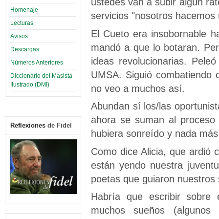
ustedes van a subir algún ra
Homenaje
servicios "nosotros hacemos 
Lecturas
El Cueto era insobornable h
Avisos
mandó a que lo botaran. Per
Descargas
ideas revolucionarias. Pele
Números Anteriores
UMSA. Siguió combatiendo con
Diccionario del Masista
Ilustrado (DMI)
no veo a muchos así.
Abundan sí los/las oportunist
ahora se suman al proceso
Reflexiones
de Fidel
hubiera sonreído y nada más
Como dice Alicia, que ardió
están yendo nuestra juventu
poetas que guiaron nuestros 
Habría que escribir sobre 
muchos sueños (algunos 