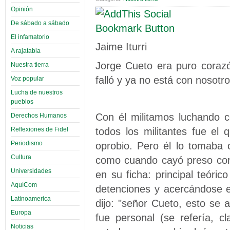
Opinión
De sábado a sábado
El infamatorio
Jaime Iturri
A rajatabla
Jorge Cueto era puro corazón
Nuestra tierra
falló y ya no está con nosotro
Voz popular
Lucha de nuestros
pueblos
Con él militamos luchando c
Derechos Humanos
todos los militantes fue e
Reflexiones de Fidel
Periodismo
oprobio. Pero él lo tomaba 
Cultura
como cuando cayó preso con 
Universidades
en su ficha: principal teór
AquíCom
detenciones y acercándose el
Latinoamerica
dijo: "señor Cueto, esto se 
Europa
fue personal (se refería, c
Noticias