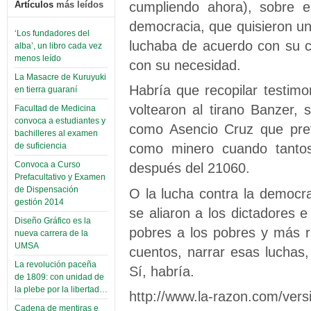
cumpliendo ahora), sobre e
Artículos
más leídos
democracia, que quisieron u
‘Los fundadores del
luchaba de acuerdo con su 
alba’, un libro cada vez
menos leído
con su necesidad.
La Masacre de Kuruyuki
Habría que recopilar testim
en tierra guaraní
voltearon al tirano Banzer, 
Facultad de Medicina
convoca a estudiantes y
como Asencio Cruz que pref
bachilleres al examen
como minero cuando tantos
de suficiencia
Convoca a Curso
después del 21060.
Prefacultativo y Examen
de Dispensación
O la lucha contra la democra
gestión 2014
se aliaron a los dictadores 
Diseño Gráfico es la
pobres a los pobres y más r
nueva carrera de la
UMSA
cuentos, narrar esas luchas, 
La revolución paceña
Sí, habría.
de 1809: con unidad de
la plebe por la libertad…
http://www.la-razon.com/ver
Cadena de mentiras e