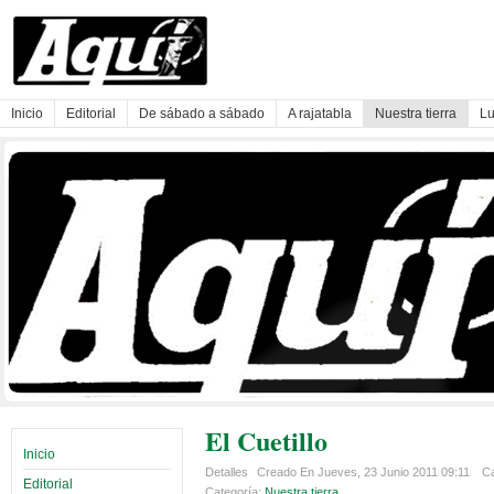
Inicio
Editorial
De sábado a sábado
A rajatabla
Nuestra tierra
Lu
El Cuetillo
Inicio
Detalles
Creado En Jueves, 23 Junio 2011 09:11
Ca
Editorial
Categoría:
Nuestra tierra