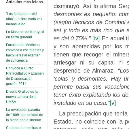
Artículos
más leídos
disminuyó. Así lo afirma Se
desmontes es pequeño: como
‘Los fundadores del
alba’, un libro cada vez
(según técnicos de Comibol 
menos leído
así y todo es más rico que 
La Masacre de Kuruyuki
es del 0.75%.”
[iv]
En aquel t
en tierra guaraní
y son apetecidas por los mi
Facultad de Medicina
convoca a estudiantes y
tienen que recoger el mineral
bachilleres al examen
de suficiencia
arriesgar ni su capital ni
Convoca a Curso
desprende de Almaraz:
“Lo
Prefacultativo y Examen
‘colas’ y desmontes.
Hay un
de Dispensación
gestión 2014
permite pasar sus vacacion
Diseño Gráfico es la
tener éxito explotando los 
nueva carrera de la
instalado en su casa.”
[v]
UMSA
La revolución paceña
La preocupación que tenía 
de 1809: con unidad de
Estado, no coincide con la p
la plebe por la libertad…
Cadena de mentiras e