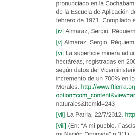
pronunciado en la Cochabam
de la Escuela de Aplicación d
febrero de 1971. Compilado e
[iv]
Almaraz, Sergio. Réquiem pa
[v]
Almaraz, Sergio. Réquiem pa
[vi]
La superficie minera adjud
hectáreas, registradas en 2
según datos del Viceministeri
incremento de un 700% en lo 
Morales.
http://www.ftierra.o
option=com_content&view=ar
naturales&Itemid=243
[vii]
La Patria, 22/7/2012.
htt
[viii]
(En: “A mi pueblo. Fasci
mi Nación Oprimida” p.311)