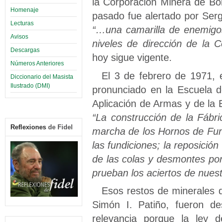
la Corporación Minera de Bol
Homenaje
pasado fue alertado por Ser
Lecturas
“…una camarilla de enemigos
Avisos
niveles de dirección de la C
Descargas
hoy sigue vigente.
Números Anteriores
El 3 de febrero de 1971, 
Diccionario del Masista
Ilustrado (DMI)
pronunciado en la Escuela 
Aplicación de Armas y de la
“La construcción de la Fáb
Reflexiones
de Fidel
marcha de los Hornos de Fund
las fundiciones; la reposición
de las colas y desmontes por
prueban los aciertos de nuest
Esos restos de minerales 
Simón I. Patiño, fueron de
relevancia porque la ley 