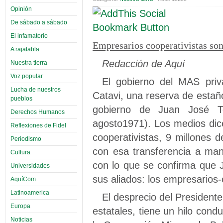
Opinión
De sábado a sábado
El infamatorio
Empresarios cooperativistas son
A rajatabla
Redacción de Aquí
Nuestra tierra
Voz popular
El gobierno del MAS priv
Lucha de nuestros
Catavi, una reserva de estaño
pueblos
gobierno de Juan José To
Derechos Humanos
agosto1971). Los medios dice
Reflexiones de Fidel
cooperativistas, 9 millones 
Periodismo
con esa transferencia a mano
Cultura
con lo que se confirma que
Universidades
sus aliados: los empresarios-
AquíCom
Latinoamerica
El desprecio del Presidente
Europa
estatales, tiene un hilo cond
Noticias