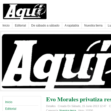
Inicio
Editorial
De sábado a sábado
A rajatabla
Nuestra tierra
Lu
Evo Morales privatiza re
Inicio
Detalles
Creado En Sábado, 15 Junio 2013 12:47
C
Editorial
Categoría:
Nuestra tierra
Visto: 10200