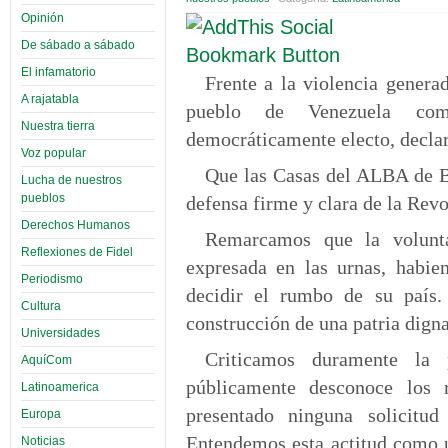
Opinión
De sábado a sábado
El infamatorio
Frente a la violencia genera
A rajatabla
pueblo de Venezuela com
Nuestra tierra
democráticamente electo, decla
Voz popular
Que las Casas del ALBA de Bo
Lucha de nuestros
pueblos
defensa firme y clara de la Rev
Derechos Humanos
Remarcamos que la volunt
Reflexiones de Fidel
expresada en las urnas, habie
Periodismo
decidir el rumbo de su país
Cultura
construcción de una patria dign
Universidades
Criticamos duramente la 
AquíCom
públicamente desconoce los
Latinoamerica
presentado ninguna solicitu
Europa
Entendemos esta actitud como un
Noticias