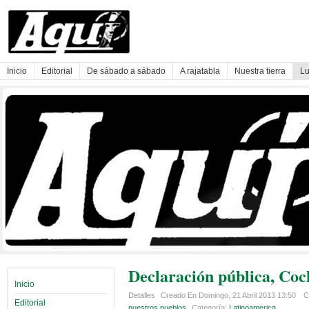
Inicio
Editorial
De sábado a sábado
A rajatabla
Nuestra tierra
Lu
Declaración pública, Coc
Inicio
Detalles
Creado En Domingo, 21 Abril 2013 13:50
C
Editorial
nuestros pueblos
Categoría:
Latinoamerica