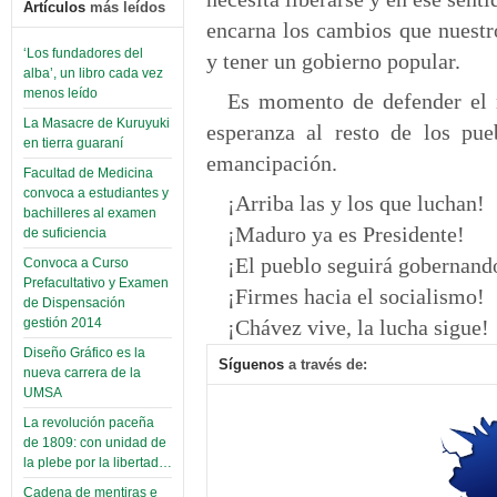
Artículos
más leídos
encarna los cambios que nuestr
‘Los fundadores del
y tener un gobierno popular.
alba’, un libro cada vez
menos leído
Es momento de defender el 
La Masacre de Kuruyuki
esperanza al resto de los pue
en tierra guaraní
emancipación.
Facultad de Medicina
convoca a estudiantes y
¡Arriba las y los que luchan!
bachilleres al examen
¡Maduro ya es Presidente!
de suficiencia
¡El pueblo seguirá gobernand
Convoca a Curso
Prefacultativo y Examen
¡Firmes hacia el socialismo!
de Dispensación
gestión 2014
¡Chávez vive, la lucha sigue!
Diseño Gráfico es la
Síguenos
a través de:
nueva carrera de la
UMSA
La revolución paceña
de 1809: con unidad de
la plebe por la libertad…
Cadena de mentiras e