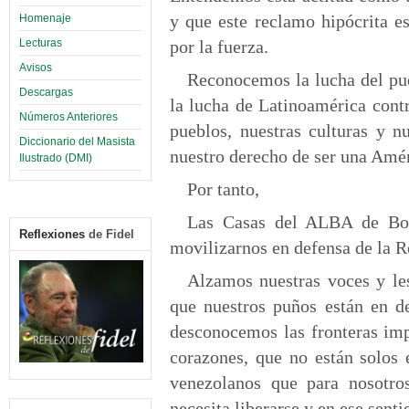
y que este reclamo hipócrita e
Homenaje
Lecturas
por la fuerza.
Avisos
Reconocemos la lucha del pu
Descargas
la lucha de Latinoamérica cont
Números Anteriores
pueblos, nuestras culturas y n
Diccionario del Masista
nuestro derecho de ser una Améri
Ilustrado (DMI)
Por tanto,
Las Casas del ALBA de Bol
Reflexiones
de Fidel
movilizarnos en defensa de la 
Alzamos nuestras voces y l
que nuestros puños están en d
desconocemos las fronteras imp
corazones, que no están solos 
venezolanos que para nosotro
necesita liberarse y en ese sen