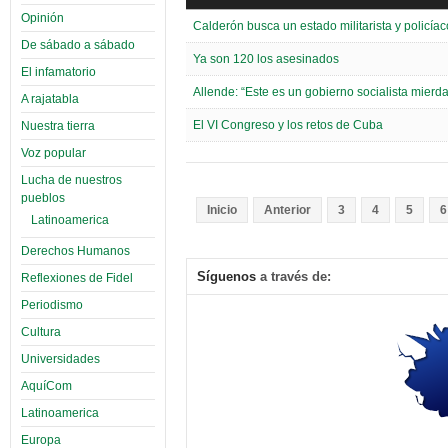
Opinión
Calderón busca un estado militarista y policíac
De sábado a sábado
Ya son 120 los asesinados
El infamatorio
Allende: “Este es un gobierno socialista mier
A rajatabla
El VI Congreso y los retos de Cuba
Nuestra tierra
Voz popular
Lucha de nuestros
pueblos
Inicio
Anterior
3
4
5
6
Latinoamerica
Derechos Humanos
Síguenos
a través de:
Reflexiones de Fidel
Periodismo
Cultura
Universidades
AquíCom
Latinoamerica
Europa