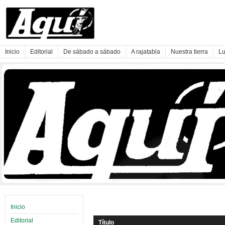
Inicio
Editorial
De sábado a sábado
A rajatabla
Nuestra tierra
Lu
Inicio
Editorial
Título