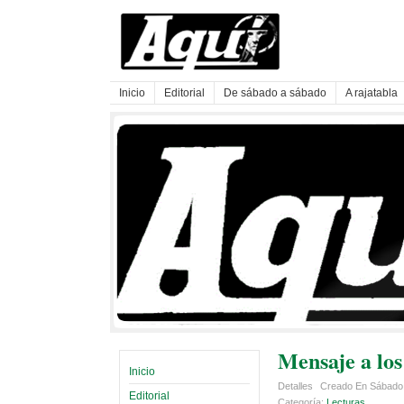
Inicio
Editorial
De sábado a sábado
A rajatabla
Mensaje a los
Inicio
Detalles
Creado En Sábado
Editorial
Categoría:
Lecturas