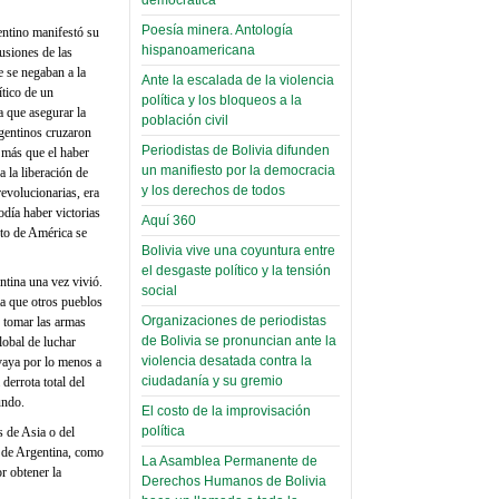
palaciega 6)
Poesía minera. Antología
entino manifestó su
hispanoamericana
usiones de las
El Infamatorio
 se negaban a la
Domingo, 12 Mayo 2019
Ante la escalada de la violencia
ítico de un
política y los bloqueos a la
a que asegurar la
Read more...
población civil
rgentinos cruzaron
Periodistas de Bolivia difunden
o más que el haber
un manifiesto por la democracia
a la liberación de
y los derechos de todos
revolucionarias, era
odía haber victorias
Aquí 360
nto de América se
Bolivia vive una coyuntura entre
el desgaste político y la tensión
ntina una vez vivió.
social
ta que otros pueblos
Organizaciones de periodistas
e tomar las armas
de Bolivia se pronuncian ante la
lobal de luchar
violencia desatada contra la
 vaya por lo menos a
ciudadanía y su gremio
derrota total del
undo.
El costo de la improvisación
política
 de Asia o del
 de Argentina, como
La Asamblea Permanente de
r obtener la
Derechos Humanos de Bolivia