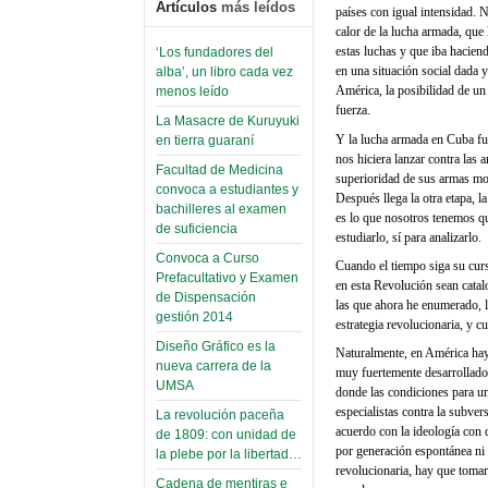
Artículos
más leídos
países con igual intensidad. 
calor de la lucha armada, que
estas luchas y que iba hacien
‘Los fundadores del
en una situación social dada 
alba’, un libro cada vez
América, la posibilidad de un
menos leído
fuerza.
La Masacre de Kuruyuki
Y la lucha armada en Cuba fue 
en tierra guaraní
nos hiciera lanzar contra las
Facultad de Medicina
superioridad de sus armas mode
convoca a estudiantes y
Después llega la otra etapa, 
bachilleres al examen
es lo que nosotros tenemos que
de suficiencia
estudiarlo, sí para analizarlo.
Convoca a Curso
Cuando el tiempo siga su curs
Prefacultativo y Examen
en esta Revolución sean catal
de Dispensación
las que ahora he enumerado, 
gestión 2014
estrategia revolucionaria, y c
Diseño Gráfico es la
Naturalmente, en América hay 
nueva carrera de la
muy fuertemente desarrollado
UMSA
donde las condiciones para un
especialistas contra la subv
La revolución paceña
acuerdo con la ideología con 
de 1809: con unidad de
por generación espontánea ni e
la plebe por la libertad…
revolucionaria, hay que tomar
Cadena de mentiras e