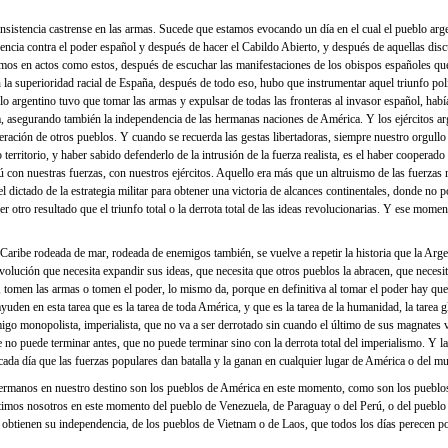
istencia castrense en las armas. Sucede que estamos evocando un día en el cual el pueblo arg
encia contra el poder español y después de hacer el Cabildo Abierto, y después de aquellas disc
mos en actos como estos, después de escuchar las manifestaciones de los obispos españoles que
la superioridad racial de España, después de todo eso, hubo que instrumentar aquel triunfo pol
 argentino tuvo que tomar las armas y expulsar de todas las fronteras al invasor español, habí
, asegurando también la independencia de las hermanas naciones de América. Y los ejércitos a
beración de otros pueblos. Y cuando se recuerda las gestas libertadoras, siempre nuestro orgull
 territorio, y haber sabido defenderlo de la intrusión de la fuerza realista, es el haber cooperado 
rú con nuestras fuerzas, con nuestros ejércitos. Aquello era más que un altruismo de las fuerzas 
l dictado de la estrategia militar para obtener una victoria de alcances continentales, donde no p
r otro resultado que el triunfo total o la derrota total de las ideas revolucionarias. Y ese mome
 Caribe rodeada de mar, rodeada de enemigos también, se vuelve a repetir la historia que la Arge
olución que necesita expandir sus ideas, que necesita que otros pueblos la abracen, que necesi
, tomen las armas o tomen el poder, lo mismo da, porque en definitiva al tomar el poder hay qu
den en esta tarea que es la tarea de toda América, y que es la tarea de la humanidad, la tarea g
migo monopolista, imperialista, que no va a ser derrotado sin cuando el último de sus magnates
ue no puede terminar antes, que no puede terminar sino con la derrota total del imperialismo. Y la 
cada día que las fuerzas populares dan batalla y la ganan en cualquier lugar de América o del m
ermanos en nuestro destino son los pueblos de América en este momento, como son los pueblos
timos nosotros en este momento del pueblo de Venezuela, de Paraguay o del Perú, o del pueblo
 obtienen su independencia, de los pueblos de Vietnam o de Laos, que todos los días perecen po