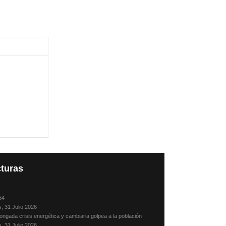
turas
64
s, 31 Julio 2026
ongada crisis energética y cambiaria golpea a la población
s, 31 Julio 2026