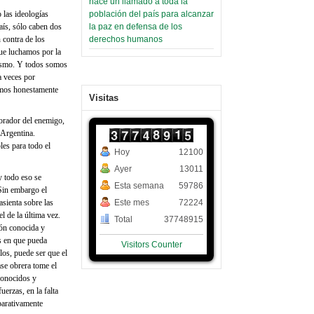
hace un llamado a toda la
población del país para alcanzar
 las ideologías
la paz en defensa de los
aís, sólo caben dos
derechos humanos
 contra de los
ue luchamos por la
lismo. Y todos somos
a veces por
hamos honestamente
Visitas
borador del enemigo,
 Argentina.
les para todo el
Hoy
12100
Ayer
13011
y todo eso se
Esta semana
59786
Sin embargo el
Este mes
72224
asienta sobre las
l de la última vez.
Total
37748915
ión conocida y
as en que pueda
Visitors Counter
llos, puede ser que el
ase obrera tome el
conocidos y
erzas, en la falta
mparativamente