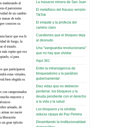
narco-fotos
La masacre minera de San Juan
ban madurando al
Miércoles, 14 Septiembre 2022
(Miscelánea
asta el paroxismo
El metafísico del fracaso versión
Palaciega 8)
cesidad de un cambio
Leer Más...
TikTok
as masas de toda
Posesionan a dirigentes de
El empate y la profecía del
El Infamatorio
empre conocen su
Asociación de Docentes
camino claro
Miércoles, 19 Junio 2019
Domingo, 14 Agosto 2022
Cuestiones que el bloqueo deja
asta hacer que esa fe
Read more...
Leer Más...
al desnudo
Cosmética
idad de fuego, la
r el triunfo.
Una "vanguardia revolucionaria"
descolonizadora
ez más repito que eso
que no hay que olvidar
(Miscelánea
piarlo, sí para
Aquí 361
palaciega 7)
Entre la intransigencia de
os que participaron
El Infamatorio
bloqueadores y la parálisis
ndrá estas virtudes,
Lunes, 27 Mayo 2019
gubernamental
stá bien elegida su
Diez vidas que no debieron
Read more...
Creacionismo,
perderse: los bloqueos y la
ses con campesinados
deuda pendiente con el derecho
filtraciones e
on mucho mayores y
a la vida y la salud
técnicos
inicio de la
ombre armado, de
Los bloqueos y la sórdida
campaña del
as armas no nacen
astucia cipaya de Paz Pereira
MAS
la liberación
Dinamitando la institucionalidad
n un gran ejército
(Miscelánea
democrática