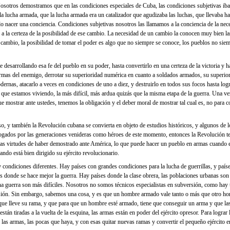
Nosotros demostramos que en las condiciones especiales de Cuba, las condiciones subjetivas i
 la lucha armada, que la lucha armada era un catalizador que agudizaba las luchas, que llevaba h
do nacer una conciencia. Condiciones subjetivas nosotros las llamamos a la conciencia de la ne
y a la certeza de la posibilidad de ese cambio. La necesidad de un cambio la conocen muy bien l
 cambio, la posibilidad de tomar el poder es algo que no siempre se conoce, los pueblos no si
desarrollando esa fe del pueblo en su poder, hasta convertirlo en una certeza de la victoria y h
 armas del enemigo, derrotar su superioridad numérica en cuanto a soldados armados, su superior
rnas, atacarlo a veces en condiciones de uno a diez, y destruirlo en todos sus focos hasta logra
la que estamos viviendo, la más difícil, más ardua quizás que la misma etapa de la guerra. Una v
 mostrar ante ustedes, tenemos la obligación y el deber moral de mostrar tal cual es, no para co
o, y también la Revolución cubana se convierta en objeto de estudios históricos, y algunos de l
ogados por las generaciones venideras como héroes de este momento, entonces la Revolución te
las virtudes de haber demostrado ante América, lo que puede hacer un pueblo en armas cuando e
uando está bien dirigido su ejército revolucionario.
condiciones diferentes. Hay países con grandes condiciones para la lucha de guerrillas, y paí
s donde se hace mejor la guerra. Hay países donde la clase obrera, las poblaciones urbanas s
a guerra son más difíciles. Nosotros no somos técnicos especialistas en subversión, como hay 
ersión. Sin embargo, sabemos una cosa, y es que un hombre armado vale tanto o más que otro h
que lleve su rama, y que para que un hombre esté armado, tiene que conseguir un arma y que l
stán tiradas a la vuelta de la esquina, las armas están en poder del ejército opresor. Para lograr 
 las armas, las pocas que haya, y con esas quitar nuevas ramas y convertir el pequeño ejército e