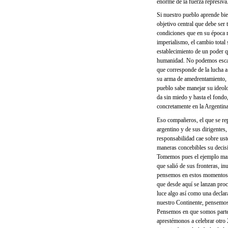
enorme de la fuerza represiva
Si nuestro pueblo aprende bie
objetivo central que debe ser
condiciones que en su época 
imperialismo, el cambio total 
establecimiento de un poder q
humanidad. No podemos escapa
que corresponde de la lucha a
su arma de amedrentamiento, 
pueblo sabe manejar su ideolo
da sin miedo y hasta el fondo
concretamente en la Argentina
Eso compañeros, el que se rep
argentino y de sus dirigentes
responsabilidad cae sobre ust
maneras concebibles su decisi
Tomemos pues el ejemplo mani
que salió de sus fronteras, i
pensemos en estos momentos 
que desde aquí se lanzan pro
luce algo así como una declar
nuestro Continente, pensemos
Pensemos en que somos parte 
aprestémonos a celebrar otro 