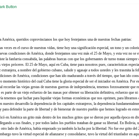
a América, queridos coprovincianos los que hoy festejamos una de nuestras fechas patrias:
 veces en el curso de nuestras vidas, tiene hoy una significación especial, un tono y un colori
nuevas condiciones de América, donde festejamos una vez más el 25 de Mayo, y esta vez no se 
ste la fanfarria consabida, las palabras huecas con que los gobernantes de turno tratan siempre 
os viejos próceres. El 25 de Mayo, aquí en Cuba, tiene para nosotros pues, características especia
extranjera, a nombre del gobierno cubano, salude y agasaje a todos ustedes y les trasmita la fel
diciones de América, condiciones que han ido madurando a través del tiempo, que han ido cons
 momento histórico del cual Cuba tiene la gloria especial de ser el iniciador en América. Por es
l recordar las viejas gestas de nuestras guerras de independencia, tenemos forzosamente que r
es parte de un viejo esfuerzo de las masas por obtener su liberación definitiva, esfuerzo que ni
avía tenemos que luchar para liquidar viejas formas económicas que nos oprimen, para librarnos 
n nuestro desarrollo la dependencia de los capitales extranjeros, la dependencia fundamentalme
para defender la parte de libertad y de bienestar de nuestro pueblo que hemos logrado en esto
có en América un grito más dentro de los muchos gritos que se dieron por aquella época en div
legando a sus finales, y por todos lados los pueblos trataban de ganar su libertad. En Bolivia, 
l otro lado de América, había empezado ya también la lucha por la libertad. No fue ese grito d
 embargo tuvo la virtud especial de afianzarse y consolidarse, tuvo la virtud del triunfador en a