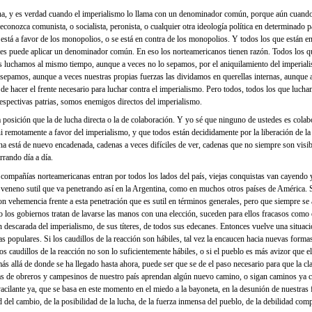
cha, y es verdad cuando el imperialismo lo llama con un denominador común, porque aún cuando
conozca comunista, o socialista, peronista, o cualquier otra ideología política en determinado p
e está a favor de los monopolios, o se está en contra de los monopolios. Y todos los que están en
 les puede aplicar un denominador común. En eso los norteamericanos tienen razón. Todos los q
os luchamos al mismo tiempo, aunque a veces no lo sepamos, por el aniquilamiento del imperia
 sepamos, aunque a veces nuestras propias fuerzas las dividamos en querellas internas, aunque 
 de hacer el frente necesario para luchar contra el imperialismo. Pero todos, todos los que luc
 respectivas patrias, somos enemigos directos del imperialismo.
posición que la de lucha directa o la de colaboración. Y yo sé que ninguno de ustedes es cola
i remotamente a favor del imperialismo, y que todos están decididamente por la liberación de la
na está de nuevo encadenada, cadenas a veces difíciles de ver, cadenas que no siempre son visib
rrando día a día.
, compañías norteamericanas entran por todos los lados del país, viejas conquistas van cayendo 
veneno sutil que va penetrando así en la Argentina, como en muchos otros países de América. 
on vehemencia frente a esta penetración que es sutil en términos generales, pero que siempre se 
 los gobiernos tratan de lavarse las manos con una elección, suceden para ellos fracasos como e
n descarada del imperialismo, de sus títeres, de todos sus edecanes. Entonces vuelve una situac
as populares. Si los caudillos de la reacción son hábiles, tal vez la encaucen hacia nuevas form
los caudillos de la reacción no son lo suficientemente hábiles, o si el pueblo es más avizor que e
ás allá de donde se ha llegado hasta ahora, puede ser que se de el paso necesario para que la cl
as de obreros y campesinos de nuestro país aprendan algún nuevo camino, o sigan caminos ya 
cilante ya, que se basa en este momento en el miedo a la bayoneta, en la desunión de nuestras fu
d del cambio, de la posibilidad de la lucha, de la fuerza inmensa del pueblo, de la debilidad co