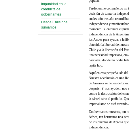
popular.
impunidad en la
Perdónenme compañeros mi ins
conducta de
decisión de tomar la independ
gobernantes
cuales año tras año recordába
Desde Chile nos
independencia y manifestaban 
sumamos
momento. Y entonces el pueblo
independencia de la Argentina
los Andes para ayudar a la li
obtenido la libertad de nuestro
Chile y a la liberación del Pe
una necesidad imperiosa, era e
parciales, donde no podía habe
repite hoy.
Aquí en esta pequeña isla del
Nuestra revolución es una Rev
de América se llenen de bríos
después. Y nos ayuden, nos ayu
contra la destrucción del ene
la cárcel, sino al patíbulo. Q
imperialismo se está creando 
Tan hermanos nuestros, tan h
África, tan hermanos nos sen
de los pueblos de Argelia que
independencia.