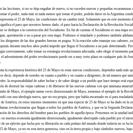
.
n las lecciones, si no se deja engañar de nuevo, si no suceden nuevas y pequeñas escaramuzas q
 tomar el poder, nada más ni nada menos que tomar el poder, podrán darse en la Argentina condi
representa el 25 de Mayo, las condiciones de un cambio total. Solamente que en este momento d
significa el paso que nosotros hemos dado, el paso hacia la Declaración de la Revolución Sociali
ue se dedique a la construcción del Socialismo. En fin de cuentas el Socialismo es una etapa ec
r, querámoslo o no a pasar por esta etapa. Podemos sí retardarlo y podemos también adelantar
 los dirigentes de las dos grandes fuerzas en pugna. Si la reacción sabe manejar sus cañones, su
quizás durante muchos años podrá impedir que llegue el Socialismo a un país determinado. Pero
gía correctamente, sabe tomar su estrategia revolucionaria adecuada, sabe elegir el momento par
, el advenimiento del poder revolucionario puede ser a muy corto plazo en cualquier país de Am
.
ita la experiencia histórica del 25 de Mayo en estas nuevas condiciones, dependen nada más q
, es decir, depende de ustedes en cuanto a pueblo y en cuanto a dirigentes; de tal manera que ta
edes: la responsabilidad de saber luchar y de saber dirigir a un pueblo que hace tiempo está exp
ón de destruir las viejas cadenas y de liberarse de las nuevas cadenas con que amenaza amarrarl
do de Mayo, el ejemplo tantas veces distorsionado de Mayo, tomemos el ejemplo de la Revolu
nundó con una ideología nueva, que no era propia, pero que había encarnado en sí para trasladarl
de América, en estos mismos momentos en que una especie de 25 de Mayo se ha dado en la zon
clamas revolucionarias que llegan a todos los pueblos de América, y que en la Segunda Declara
ación de los derechos del hombre para los pueblos de aquella época. Pensemos en la unidad inde
 en nuestra economía igualmente distorsionada, igualmente aherrojado cada pueblo por el mis
de un ejército que lucha por su liberación en cada pedazo del mundo donde todavía no se ha l
25 de Mayo, ya no en esta tierra generosa, sino en la tierra propia y bajo símbolos nuevos, bajo