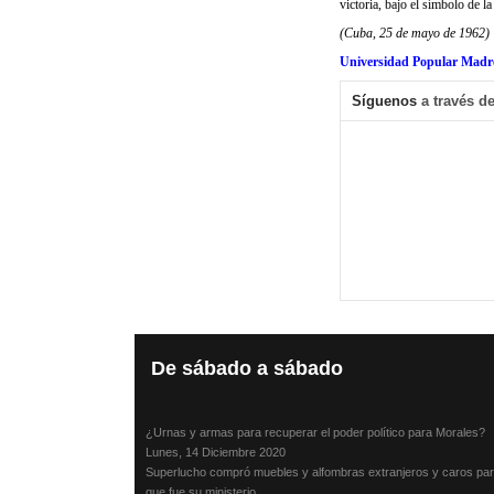
victoria, bajo el símbolo de l
(Cuba, 25 de mayo de 1962)
Universidad Popular Madr
Síguenos
a través de
De
sábado a sábado
¿Urnas y armas para recuperar el poder político para Morales?
Lunes, 14 Diciembre 2020
Superlucho compró muebles y alfombras extranjeros y caros par
que fue su ministerio