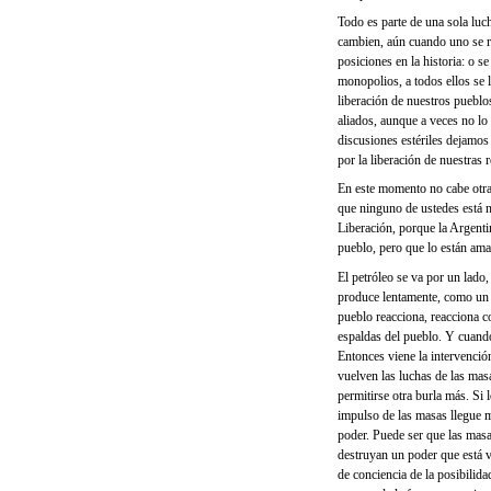
Todo es parte de una sola lu
cambien, aún cuando uno se re
posiciones en la historia: o s
monopolios, a todos ellos se
liberación de nuestros puebl
aliados, aunque a veces no lo
discusiones estériles dejamos
por la liberación de nuestras
En este momento no cabe otra 
que ninguno de ustedes está n
Liberación, porque la Argenti
pueblo, pero que lo están ama
El petróleo se va por un lado
produce lentamente, como un 
pueblo reacciona, reacciona c
espaldas del pueblo. Y cuando
Entonces viene la intervenció
vuelven las luchas de las mas
permitirse otra burla más. Si 
impulso de las masas llegue m
poder. Puede ser que las mas
destruyan un poder que está va
de conciencia de la posibilida