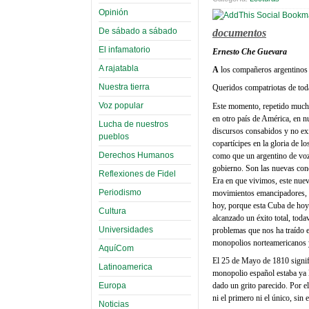
Opinión
De sábado a sábado
documentos
El infamatorio
Ernesto Che Guevara
A rajatabla
A
los compañeros argentinos
Nuestra tierra
Queridos compatriotas de tod
Voz popular
Este momento, repetido muchas
en otro país de América, en 
Lucha de nuestros
discursos consabidos y no exi
pueblos
copartícipes en la gloria de l
Derechos Humanos
como que un argentino de voz 
gobierno. Son las nuevas con
Reflexiones de Fidel
Era en que vivimos, este nuevo
Periodismo
movimientos emancipadores, a
hoy, porque esta Cuba de hoy 
Cultura
alcanzado un éxito total, tod
Universidades
problemas que nos ha traído e
monopolios norteamericanos y 
AquíCom
El 25 de Mayo de 1810 signifi
Latinoamerica
monopolio español estaba ya l
Europa
dado un grito parecido. Por e
ni el primero ni el único, sin
Noticias