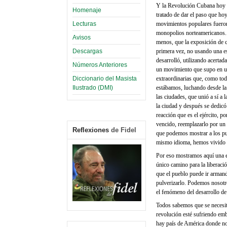
Y la Revolución Cubana hoy ha
Homenaje
tratado de dar el paso que ho
movimientos populares fueron
Lecturas
monopolios norteamericanos. 
Avisos
menos, que la exposición de c
primera vez, no usando una es
Descargas
desarrolló, utilizando acertad
Números Anteriores
un movimiento que supo en un 
extraordinarias que, como tod
Diccionario del Masista
estábamos, luchando desde la S
Ilustrado (DMI)
las ciudades, que unió a sí a 
la ciudad y después se dedicó
reacción que es el ejército, 
vencido, reemplazarlo por un n
Reflexiones
de Fidel
que podemos mostrar a los pu
mismo idioma, hemos vivido l
Por eso mostramos aquí una e
único camino para la liberació
que el pueblo puede ir armando
pulverizarlo. Podemos nosotr
el fenómeno del desarrollo de 
Todos sabemos que se necesita
revolución esté sufriendo emb
hay país de América donde no