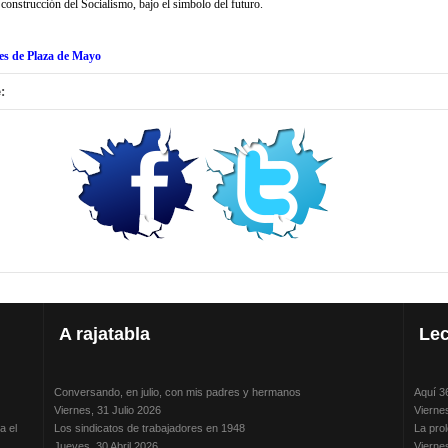
a construcción del Socialismo, bajo el símbolo del futuro.
es de Plaza de Mayo
:
A
rajatabla
Lec
Conversando, en julio, con mis padres y hermanos
Aquí 3
Viernes, 31 Julio 2026
Vierne
a el
Los sindicatos de trabajadores en 1948
La prol
Jueves, 30 Abril 2026
Vierne