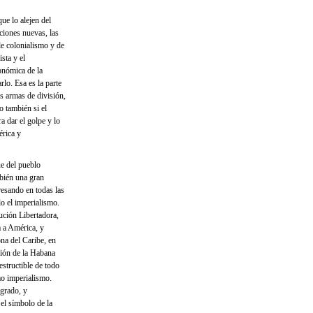
ue lo alejen del
ciones nuevas, las
e colonialismo y de
sta y el
onómica de la
lo. Esa es la parte
s armas de división,
 también si el
a dar el golpe y lo
érica y
ue del pueblo
mbién una gran
resando en todas las
o el imperialismo.
ción Libertadora,
a a América, y
a del Caribe, en
ción de la Habana
structible de todo
mo imperialismo.
ogrado, y
 el símbolo de la