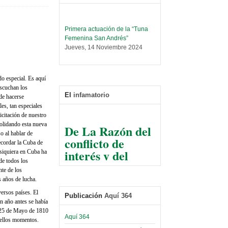
Primera actuación de la “Tuna
Femenina San Andrés”
Jueves, 14 Noviembre 2024
Leer Más...
Trabajo Social prepara
do especial. Es aquí
encuentro nacional sobre trata y
escuchan los
tráfico de personas
El
infamatorio
de hacerse
Sábado, 14 Septiembre 2024
les, tan especiales
icitación de nuestro
Leer Más...
De La Razón del
olidando esta nueva
Centro de Estudiantes organiza
conflicto de
o al hablar de
taller de software estadístico en
ecordar la Cuba de
la UMSA
interés y del
 siquiera en Cuba ha
Sábado, 14 Septiembre 2024
razonable arte
de todos los
de tirar la piedra
nte de los
Leer Más...
s años de lucha.
Banco Central otorga
y esconder la
certificados por apoyo al
ersos países. El
mano
Publicación
Aquí 364
Séptimo Encuentro de
un año antes se había
Economistas
el 25 de Mayo de 1810
El Infamatorio
Sábado, 14 Octubre 2023
Aquí 364
quellos momentos.
Jueves, 10 Diciembre 2020