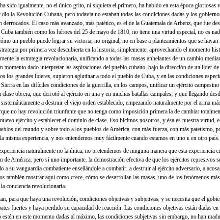
 sido igualmente, no el único grito, ni siquiera el primero, ha habido en esta época gloriosas
y dio la Revolución Cubana, pero todavía no estaban todas las condiciones dadas y los gobierno
 derrocados. El caso más avanzado, más patético, es el de la Guatemala de Arbenz, que fue des
Cuba también como los héroes del 25 de mayo de 1810, no tiene una virtud especial, no es na
ómo un pueblo puede lograr su victoria, no original, no en base a planteamientos que se hayan
trategia por primera vez descubierta en la historia, simplemente, aprovechando el momento hist
amente la estrategia revolucionaria, unificando a todas las masas anhelantes de un cambio median
momento dado interpretar las aspiraciones del pueblo cubano, bajo la dirección de un líder de c
os los grandes líderes, supieron aglutinar a todo el pueblo de Cuba, y en las condiciones especi
ierra en las difíciles condiciones de la guerrilla, en los campos, unificar un ejército campesin
la clase obrera, que derrotó al ejército en una y en muchas batallas campales, y que llegando des
 sistemáticamente a destruir el viejo orden establecido, empezando naturalmente por el arma má
porque no hay revolución triunfante que no tenga como imposición primera la de cambiar totalment
uevo ejército y establecer el dominio de clase. Eso hicimos nosotros, y ésa es nuestra virtud, e
eblos del mundo y sobre todo a los pueblos de América, con más fuerza, con más patetismo, p
a misma experiencia, y nos entendemos muy fácilmente cuando estamos en uno u en otro país.
xperiencia naturalmente no la única, no pretendemos de ninguna manera que esta experiencia 
n de América, pero sí uno importante, la demostración efectiva de que los ejércitos represivos s
 a su vanguardia combatiente enseñándole a combatir, a destruir al ejército adversario, a acosarl
os también mostrar aquí como crece, cómo se desarrollan las masas, uno de los fenómenos más 
la conciencia revolucionaria.
n, para que haya una revolución, condiciones objetivas y subjetivas, y se necesita que el gobie
ates fuertes y haya perdido su capacidad de reacción. Las condiciones objetivas están dadas en
 estén en este momento dadas al máximo, las condiciones subjetivas sin embargo, no han madu