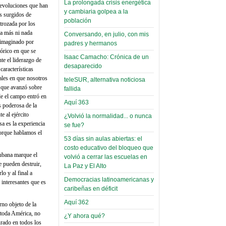
La prolongada crisis energética
 revoluciones que han
Leer Más...
y cambiaria golpea a la
Read more...
s surgidos de
Trabajo Social de la UMSA
Infierno Covid
población
trozada por los
volverá a las urnas para elegir a
parte VI:
da más ni nada
su directora
Conversando, en julio, con mis
Gabinete de
 imaginado por
Sábado, 14 Octubre 2023
padres y hermanos
órico en que se
Áñez se atribuye
Isaac Camacho: Crónica de un
te el liderazgo de
Leer Más...
construcción de
desaparecido
aracterísticas
Candidatos del MAS se
hospitales
ales en que nosotros
presentarán en la UMSA
teleSUR, alternativa noticiosa
o que avanzó sobre
Jueves, 14 Septiembre 2023
fallida
prefabricados en
de el campo entró en
la que no tuvo
Aquí 363
s poderosa de la
Leer Más...
participación;
e al ejército
Carrera de Geografía realiza
¿Volvió la normalidad... o nunca
sa es la experiencia
Segundo Congreso Nacional
se fue?
más de 24 horas
orque hablamos el
Viernes, 14 Octubre 2022
después rectifica
53 días sin aulas abiertas: el
costo educativo del bloqueo que
parcialmente
Leer Más...
cubana marque el
volvió a cerrar las escuelas en
Docentes y estudiantes de
e pueden destruir,
La Paz y El Alto
El Infamatorio
Trabajo Social de la UMSA
o y al final a
Miércoles, 09 Diciembre 2020
elegirán directora
Democracias latinoamericanas y
interesantes que es
Viernes, 14 Octubre 2022
caribeñas en déficit
Read more...
Interpretación
Aquí 362
rno objeto de la
Leer Más...
de un álbum de
 toda América, no
“Tuna Femenina San Andrés”
¿Y ahora qué?
rado en todos los
toca y canta con coraje