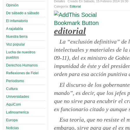
Detalles
Creado En Sábado, 15 Febrero 2014 16:30
Opinión
Categoría:
Editorial
De sábado a sábado
El infamatorio
editorial
A rajatabla
Nuestra tierra
La “exclusión definitiva” de l
Voz popular
intelectuales y materiales de l
Lucha de nuestros
09-11), del ex ministro de Gobie
pueblos
impunidad de éste y del preside
Derechos Humanos
orden para esa acción punitiva q
Reflexiones de Fidel
Periodismo
El discurso de los gobernante
Cultura
mando”, es decir, que los jefes 
Universidades
que no sirve para encubrir el 
AquíCom
ex funcionario citado y aunque
Latinoamerica
Esa teoría, que no resiste el 
Europa
embargo, sirve para que el ex m
Noticias