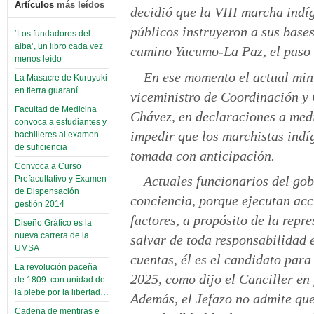
Artículos
más leídos
decidió que la VIII marcha indí
públicos instruyeron a sus base
‘Los fundadores del
alba’, un libro cada vez
camino Yucumo-La Paz, el paso 
menos leído
En ese momento el actual mini
La Masacre de Kuruyuki
en tierra guaraní
viceministro de Coordinación y 
Facultad de Medicina
Chávez, en declaraciones a medi
convoca a estudiantes y
impedir que los marchistas indí
bachilleres al examen
de suficiencia
tomada con anticipación.
Convoca a Curso
Actuales funcionarios del gob
Prefacultativo y Examen
de Dispensación
conciencia, porque ejecutan acc
gestión 2014
factores, a propósito de la repr
Diseño Gráfico es la
nueva carrera de la
salvar de toda responsabilidad 
UMSA
cuentas, él es el candidato para
La revolución paceña
2025, como dijo el Canciller en
de 1809: con unidad de
la plebe por la libertad…
Además, el Jefazo no admite que
Cadena de mentiras e