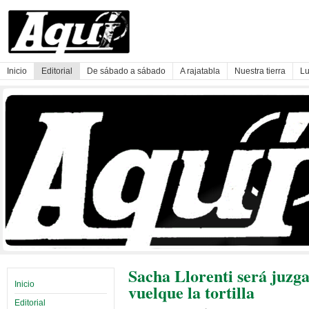
Inicio
Editorial
De sábado a sábado
A rajatabla
Nuestra tierra
Lu
Sacha Llorenti será juzga
Inicio
vuelque la tortilla
Editorial