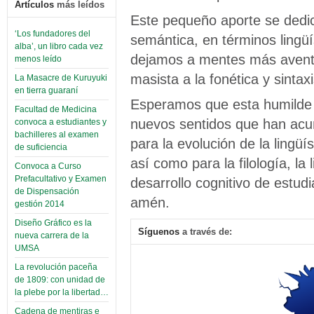
Artículos
más leídos
Este pequeño aporte se dedic
‘Los fundadores del
semántica, en términos lingü
alba’, un libro cada vez
dejamos a mentes más aventa
menos leído
masista a la fonética y sintax
La Masacre de Kuruyuki
en tierra guaraní
Esperamos que esta humilde t
Facultad de Medicina
nuevos sentidos que han acuñ
convoca a estudiantes y
bachilleres al examen
para la evolución de la lingüís
de suficiencia
así como para la filología, la
Convoca a Curso
Prefacultativo y Examen
desarrollo cognitivo de estudi
de Dispensación
amén.
gestión 2014
Diseño Gráfico es la
Síguenos
a través de:
nueva carrera de la
UMSA
La revolución paceña
de 1809: con unidad de
la plebe por la libertad…
Cadena de mentiras e