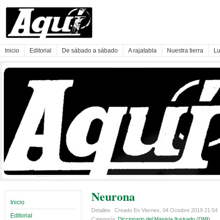
Inicio
Editorial
De sábado a sábado
A rajatabla
Nuestra tierra
Lu
Neurona
Inicio
Detalles
Creado En Viernes, 04 Octubre 2019 21:54
Editorial
Categoría:
Diccionario del Masista Ilustrado (DMI)