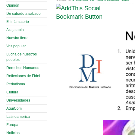
Opinión
De sábado a sábado
El infamatorio
A rajatabla
Nuestra tierra
Voz popular
Lucha de nuestros
pueblos
Derechos Humanos
Reflexiones de Fidel
Periodismo
Cultura
Universidades
AquíCom
Latinoamerica
Europa
Noticias