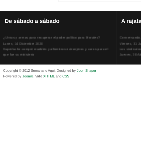
De
sábado a sábado
A
rajat
¿Urnas y armas para recuperar el poder político para Morales?
Conversando, 
Lunes, 14 Diciembre 2020
Viernes, 31 J
Superlucho compró muebles y alfombras extranjeros y caros para el
Los sindicato
que fue su ministerio
Jueves, 30 Ab
Viernes, 11 Diciembre 2020
La humillación
Isaac Sandóval Rodríguez, intelectual de los trabajadores bolivianos
Jueves, 15 E
Viernes, 11 Diciembre 2020
Adela Zamudio
Copyright © 2012 Semanario Aquí. Designed by
JoomShaper
Medios de difusión, amigos y enemigos de Evo Morales
Domingo, 12 
Powered by
Joomla!
Valid
XHTML
and
CSS
Viernes, 11 Diciembre 2020
Pliego acusat
En Bolivia, por la alianza obrera-campesina hacen más los trabajadores
Banzer Suáre
del campo que los proletarios
Sábado, 19 Ju
Viernes, 11 Diciembre 2020