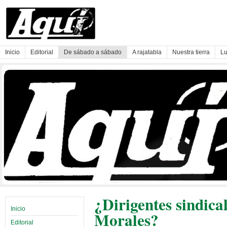
Inicio
Editorial
De sábado a sábado
A rajatabla
Nuestra tierra
Lu
¿Dirigentes sindica
Inicio
Morales?
Editorial