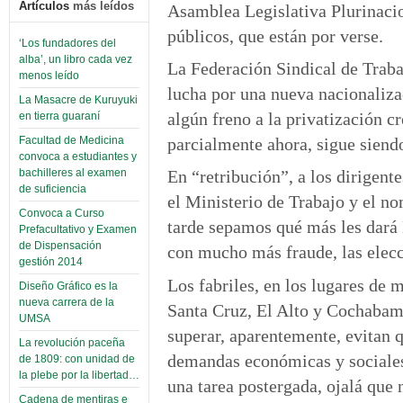
Artículos
más leídos
Asamblea Legislativa Plurinacio
públicos, que están por verse.
‘Los fundadores del
alba’, un libro cada vez
La Federación Sindical de Trab
menos leído
lucha por una nueva nacionaliza
La Masacre de Kuruyuki
algún freno a la privatización 
en tierra guaraní
parcialmente ahora, sigue siendo
Facultad de Medicina
convoca a estudiantes y
bachilleres al examen
En “retribución”, a los dirigen
de suficiencia
el Ministerio de Trabajo y el n
Convoca a Curso
tarde sepamos qué más les dará M
Prefacultativo y Examen
de Dispensación
con mucho más fraude, las elecc
gestión 2014
Los fabriles, en los lugares de 
Diseño Gráfico es la
nueva carrera de la
Santa Cruz, El Alto y Cochabamb
UMSA
superar, aparentemente, evitan 
La revolución paceña
demandas económicas y sociales; 
de 1809: con unidad de
la plebe por la libertad…
una tarea postergada, ojalá que
Cadena de mentiras e