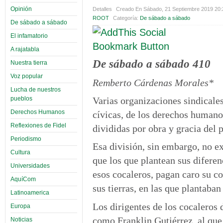
Opinión
Detalles
Creado En Sábado, 21 Septiembre 2019 20
ROOT
Categoría:
De sábado a sábado
De sábado a sábado
El infamatorio
A rajatabla
De sábado a sábado 410
Nuestra tierra
Voz popular
Remberto Cárdenas Morales*
Lucha de nuestros
pueblos
Varias organizaciones sindicales
Derechos Humanos
cívicas, de los derechos humano
Reflexiones de Fidel
divididas por obra y gracia del 
Periodismo
Esa división, sin embargo, no ex
Cultura
que los que plantean sus diferen
Universidades
esos cocaleros, pagan caro su co
AquíCom
sus tierras, en las que plantaban
Latinoamerica
Los dirigentes de los cocaleros
Europa
como Franklin Gutiérrez, al que 
Noticias