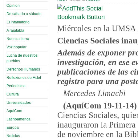
Opinión
De sábado a sábado
El infamatorio
Miércoles en la UMSA
A rajatabla
Ciencias Sociales ina
Nuestra tierra
Voz popular
Además de exponer prod
Lucha de nuestros
investigación, en ese 
pueblos
Derechos Humanos
publicaciones de las ci
Reflexiones de Fidel
registro para una post
Periodismo
Mercedes Limachi
Cultura
Universidades
(AquíCom 19-11-14
AquíCom
Ciencias Sociales, quie
Latinoamerica
inauguraron la Primera 
Europa
de noviembre en la Bibl
Noticias