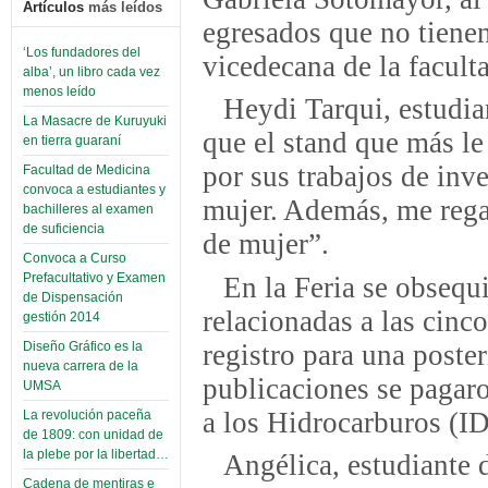
Artículos
más leídos
egresados que no tienen
‘Los fundadores del
vicedecana de la facult
alba’, un libro cada vez
menos leído
Heydi Tarqui, estudia
La Masacre de Kuruyuki
que el stand que más le
en tierra guaraní
por sus trabajos de inv
Facultad de Medicina
convoca a estudiantes y
mujer. Además, me rega
bachilleres al examen
de suficiencia
de mujer”.
Convoca a Curso
Prefacultativo y Examen
En la Feria se obsequ
de Dispensación
relacionadas a las cinco
gestión 2014
registro para una poster
Diseño Gráfico es la
nueva carrera de la
publicaciones se pagar
UMSA
a los Hidrocarburos (I
La revolución paceña
de 1809: con unidad de
la plebe por la libertad…
Angélica, estudiante d
Cadena de mentiras e