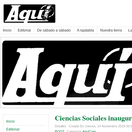
Inicio
Editorial
De sábado a sábado
A rajatabla
Nuestra tierra
Lu
Ciencias Sociales inaugur
Inicio
Detalles
Creado En Jueves, 14 Noviembre 2019 00:
Editorial
ROOT
Categoría:
AquíCom