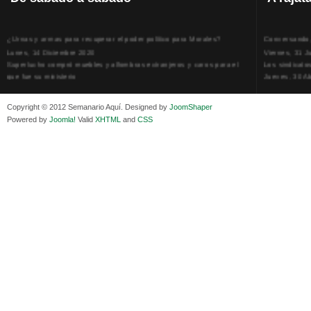
¿Urnas y armas para recuperar el poder político para Morales?
Conversando, 
Lunes, 14 Diciembre 2020
Viernes, 31 J
Superlucho compró muebles y alfombras extranjeros y caros para el
Los sindicato
que fue su ministerio
Jueves, 30 Ab
Viernes, 11 Diciembre 2020
La humillación
Isaac Sandóval Rodríguez, intelectual de los trabajadores bolivianos
Jueves, 15 E
Copyright © 2012 Semanario Aquí. Designed by
JoomShaper
Viernes, 11 Diciembre 2020
Adela Zamudio
Powered by
Joomla!
Valid
XHTML
and
CSS
Medios de difusión, amigos y enemigos de Evo Morales
Domingo, 12 
Viernes, 11 Diciembre 2020
Pliego acusat
En Bolivia, por la alianza obrera-campesina hacen más los trabajadores
Banzer Suáre
del campo que los proletarios
Sábado, 19 Ju
Viernes, 11 Diciembre 2020