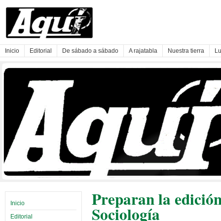
Inicio
Editorial
De sábado a sábado
A rajatabla
Nuestra tierra
Lu
Preparan la edición
Inicio
Sociología
Editorial