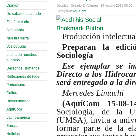
Opinión
Detalles
Creado En Viernes, 14 Agosto 2015 00:00
Categoría:
AquíCom
De sábado a sábado
El infamatorio
A rajatabla
Producción intelectu
Nuestra tierra
Preparan la edici
Voz popular
Sociología
Lucha de nuestros
pueblos
Ese ejemplar se i
Derechos Humanos
Directo a los Hidrocar
Reflexiones de Fidel
será entregado a la di
Periodismo
Mercedes Limachi
Cultura
Universidades
(AquíCom 15-08-
AquíCom
Sociología, de la 
Latinoamerica
(UMSA), invita a unive
Europa
formar parte de la el
Noticias