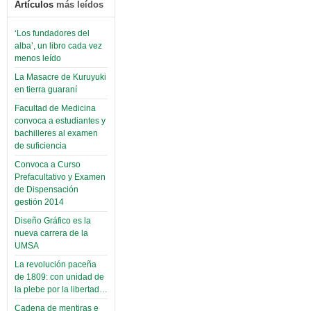
Artículos
más leídos
‘Los fundadores del
alba’, un libro cada vez
menos leído
La Masacre de Kuruyuki
en tierra guaraní
Facultad de Medicina
convoca a estudiantes y
bachilleres al examen
de suficiencia
Convoca a Curso
Prefacultativo y Examen
de Dispensación
gestión 2014
Diseño Gráfico es la
nueva carrera de la
UMSA
La revolución paceña
de 1809: con unidad de
la plebe por la libertad…
Cadena de mentiras e