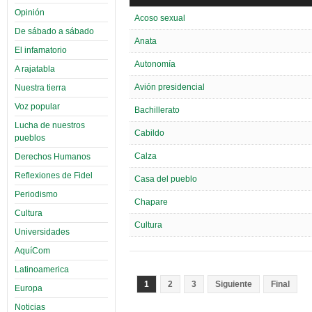
Opinión
Acoso sexual
De sábado a sábado
Anata
El infamatorio
Autonomía
A rajatabla
Avión presidencial
Nuestra tierra
Voz popular
Bachillerato
Lucha de nuestros
Cabildo
pueblos
Calza
Derechos Humanos
Reflexiones de Fidel
Casa del pueblo
Periodismo
Chapare
Cultura
Cultura
Universidades
AquíCom
Latinoamerica
1
2
3
Siguiente
Final
Europa
Noticias