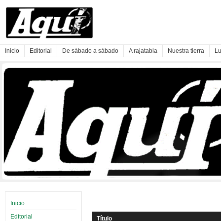
Inicio
Editorial
De sábado a sábado
A rajatabla
Nuestra tierra
Lu
Inicio
Editorial
Título